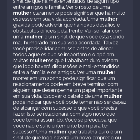
sinal de que há mal-entendidos de algum tipo
entre amigos e família. Ver o rosto de uma
mulher
claramente pode significar que há muito
estresse em sua vida acordada. Uma
mulher
grávida pode advertir que há novos desafios e
obstáculos difíceis pela frente. Ver-se falar com
uma
mulher
é um sinal de que você está sendo
mal-humorado em sua vida acordada. Talvez
você precise lidar com isso antes de alienar
todos aqueles que se importam e o apóiam.
Muitas
mulher
es que trabalham duro avisam
que logo haverá discussões e mal-entendidos
entre a família e os amigos. Ver uma
mulher
morrer em um sonho pode significar que um
relacionamento pode em breve terminar com
alguém que desempenhe um papel importante
em sua vida. Escovar o cabelo de uma
mulher
pode indicar que você pode temer não ser capaz
de alcançar com sucesso o que você precisa
fazer. Isto se relacionará com algo novo que
você tenha assumido. Você se preocupa que
você não é suficientemente bom para ter
sucesso? Uma
mulher
que trabalha duro é um
sinal de que logo haverá um novo emprego ou