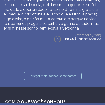
ali ao ar livre onde geralmente é o recreio das
crianças
,
e ai, era de tarde o dia, e ai tinha muita gente, e eu....foi
me dado a oportunidade né, como dizem na igreja, e ai
eu peguei o microfone e eu acho que eu tipo ia pregar,
algo assim, algo não muito comun até porque na vida
real eu nunca pregaria eu tenho vergonha de tudo, mais
emfim, nesse sonho nem existia a vergonha
November 15, 2025
>
LER ANÁLISE DE SONHOS
Carregar mais sonhos semelhantes
COM O QUE VOCÊ SONHOU?