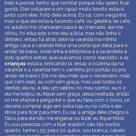
bebi e pensei, tenho que vomitar porque não quero ficar
gorda. Eles voltaram e um rapaz muito bonito estava
junto com eles. Foto dele acima. Eu saí, com vergonha,
mas vi que ele estava fazendo café, ou gelatina de café,
os adultos me chamaram para ir ao mercado, ele me
olhou, foi educado e me deu a lista, mas não tinha o
dinheiro, entao fui atrás dele na varanda (na minha
antiga casa a varanda tinha uma porta que daria para o
andar de baixo, onde tinha a biblioteca e a lavanderia e
dois quartos extras que usávamos como depósito, e as
crianças
estava, brincando lá, entao a cozinha da na
varanda e a varanda tem o caminho pro portão ou pro
andar de baixo.) Ele me deu mais que o necessário, mais
que cem reais, eu sorri sem graça, mas usei todos os
dentes, ele riu, e deu um selinho no meu sorriso, eu ri, e
ele me beijou, eu fiquei sem graça, desacreditada, então
só me afastei e perguntei o que eu faria com o troco, se
deveria comprar algo em outra loja ou na volta e ele
disse para ficar para mim. Eu saí, a amiga dele chegou e
falou para ele não me enganar ou iludir, eu fiquei triste.
Eu sou parecida com a blair waldorf, não tão bonita
quanto, tenho 1,55, peso 50 quilos, sou branca, cabelo