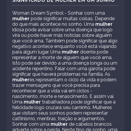
SIGNIFICADO DE MULHER EM UM SONHO
Woman Dream Symbol - Sonhar com uma
mulher
pode significar muitas coisas. Depende
do que mais acontece no sonho. Uma
mulher
idosa pode avisar sobre uma doença que logo
virá ou pode haver más notícias sobre alguém
que você ama. Também pode significar que algo
negativo acontece enquanto você está viajando
para algum lugar. Uma
mulher
doente pode
representar a morte de alguém que você ama.
Isto pode ser devido a uma doença longa ou um
acidente repentino. Falar com uma garota pode
significar que haverá problemas na família. As
mulher
es representam o ciclo da vida e podem
trazer mensagens que você precisa para
reconhecer que a vida vai em ciclos -
nascimento, morte e renascimento. E assim vai.
Uma
mulher
trabalhadora pode significar que a
felicidade logo cruzará seu caminho. Mulheres
que visitam seus sonhos podem representar
cattinismo, mentiras, traição e argumentos.
Sonhar com uma
mulher
de cabelos brancos
adverte sobre a perda. Neste tipo de sonho, uma