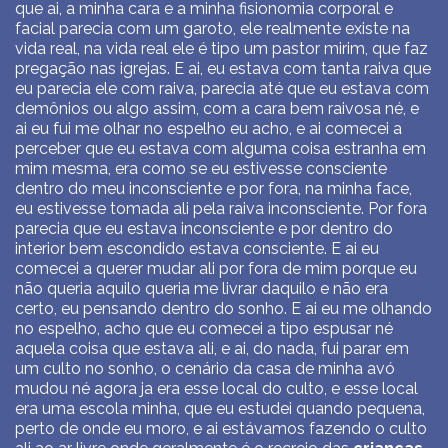
que ai, a minha cara e a minha fisionomia corporal e
facial parecia com um garoto, ele realmente existe na
vida real, na vida real ele é tipo um pastor mirim, que faz
pregação nas igrejas. E ai, eu estava com tanta raiva que
eu parecia ele com raiva, parecia até que eu estava com
demônios ou algo assim, com a cara bem raivosa né, e
ai eu fui me olhar no espelho eu acho, e ai comecei a
perceber que eu estava com alguma coisa estranha em
mim mesma, era como se eu estivesse consciente
dentro do meu inconsciente e por fora, na minha face,
eu estivesse tomada ali pela raiva inconsciente. Por fora
parecia que eu estava inconsciente e por dentro do
interior bem escondido estava consciente. E ai eu
comecei a querer mudar ali por fora de mim porque eu
não queria aquilo queria me livrar daquilo e não era
certo, eu pensando dentro do sonho. E ai eu me olhando
no espelho, acho que eu comecei a tipo espusar né
aquela coisa que estava ali, e ai, do nada, fui parar em
um culto no sonho, o cenário da casa de minha avó
mudou né agora ja era esse local do culto, e esse local
era uma escola minha, que eu estudei quando pequena,
perto de onde eu moro, e ai estávamos fazendo o culto