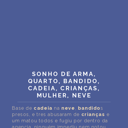
SONHO DE ARMA,
QUARTO, BANDIDO,
CADEIA, CRIANÇAS,
MULHER, NEVE
Base de
cadeia
na
neve
,
bandido
s
presos, e tres abusaram de
crianças
e
um matou todos e fugiu por dentro da
agencia, ninguém impediu nem notou