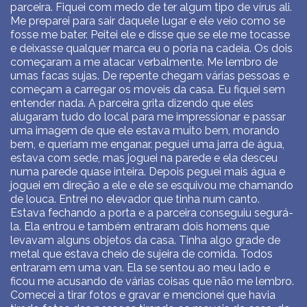
parceira. Fiquei com medo de ter algum tipo de vírus ali.
Me preparei para sair daquele lugar e ele veio como se
fosse me bater. Peitei ele e disse que se ele me tocasse
e deixasse qualquer marca eu o poria na cadeia. Os dois
começaram a me atacar verbalmente. Me lembro de
umas facas sujas. De repente chegam várias pessoas e
começam a carregar os moveis da casa. Eu fiquei sem
entender nada. A parceira grita dizendo que eles
alugaram tudo do local para me impressionar e passar
uma imagem de que ele estava muito bem, morando
bem, e queriam me enganar. peguei uma jarra de água,
estava com sede, mas joguei na parede e ela desceu
numa parede quase inteira. Depois peguei mais água e
joguei em direção a ele e ele se esquivou me chamando
de louca. Entrei no elevador que tinha num canto.
Estava fechando a porta e a parceira conseguiu segurá-
la. Ela entrou e também entraram dois homens que
levavam alguns objetos da casa. Tinha algo grade de
metal que estava cheio de sujeira de comida. Todos
entraram em uma van. Ela se sentou ao meu lado e
ficou me acusando de várias coisas que não me lembro.
Comecei a tirar fotos e gravar e mencionei que havia