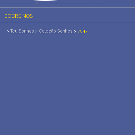
INTERPRETAÇÃO PESSOAL DOS SONHOS
SOBRE NÓS
POLÍTICA DE PRIVACIDADE
>
Teu Sonhos
>
Coleção Sonhos
>
7047
TERMOS DE USO
1