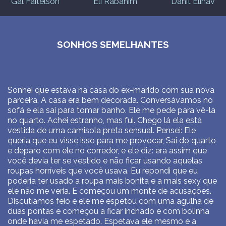
Gal Faitelson
Eli Rabanim
Danit Elihav
SONHOS SEMELHANTES
Sonhei que estava na casa do ex-marido com sua nova
parceira. A casa era bem decorada. Conversávamos no
sofá e ela sai para tomar banho. Ele me pede para vê-la
no quarto. Achei estranho, mas fui. Chego lá ela está
vestida de uma camisola preta sensual. Pensei: Ele
queria que eu visse isso para me provocar, Sai do quarto
e deparo com ele no corredor, e ele diz: era assim que
você devia ter se vestido e não ficar usando aquelas
roupas horríveis que você usava. Eu repondi que eu
poderia ter usado a roupa mais bonita e a mais sexy que
ele não me veria. E começou um monte de acusações.
Discutíamos feio e ele me espetou com uma agulha de
duas pontas e começou a ficar inchado e com bolinha
onde havia me espetado. Espetava ele mesmo e a