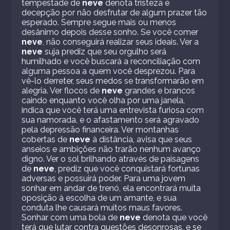
tempestade de
neve
denota tristeza e
decepção por não desfrutar de algum prazer tão
esperado. Sempre segue mais ou menos
desânimo depois desse sonho. Se você comer
neve
, não conseguirá realizar seus ideais. Ver a
neve
suja prediz que seu orgulho será
humilhado e você buscará a reconciliação com
alguma pessoa a quem você desprezou. Para
vê-lo derreter, seus medos se transformarão em
alegria. Ver flocos de
neve
grandes e brancos
caindo enquanto você olha por uma janela,
indica que você terá uma entrevista furiosa com
sua namorada, e o afastamento será agravado
pela depressão financeira. Ver montanhas
cobertas de
neve
à distância, avisa que seus
anseios e ambições não trarão nenhum avanço
digno. Ver o sol brilhando através de paisagens
de
neve
, prediz que você conquistará fortunas
adversas e possuirá poder. Para uma jovem
sonhar em andar de trenó, ela encontrará muita
oposição à escolha de um amante, e sua
conduta lhe causará muitos maus favores.
Sonhar com uma bola de
neve
denota que você
terá que lutar contra questões desonrosas, e se