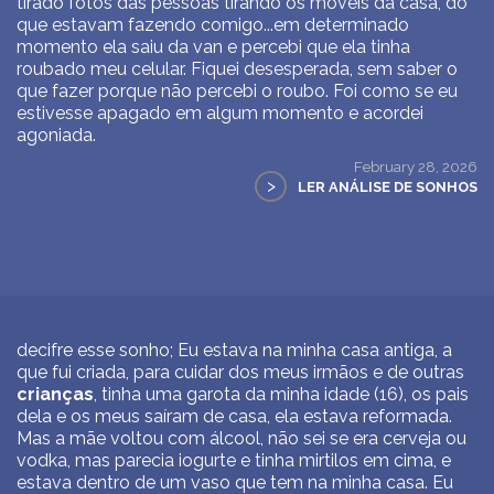
tirado fotos das pessoas tirando os moveis da casa, do
que estavam fazendo comigo...em determinado
momento ela saiu da van e percebi que ela tinha
roubado meu celular. Fiquei desesperada, sem saber o
que fazer porque não percebi o roubo. Foi como se eu
estivesse apagado em algum momento e acordei
agoniada.
February 28, 2026
>
LER ANÁLISE DE SONHOS
decifre esse sonho; Eu estava na minha casa antiga, a
que fui criada, para cuidar dos meus irmãos e de outras
crianças
, tinha uma garota da minha idade (16), os pais
dela e os meus saíram de casa, ela estava reformada.
Mas a mãe voltou com álcool, não sei se era cerveja ou
vodka, mas parecia iogurte e tinha mirtilos em cima, e
estava dentro de um vaso que tem na minha casa. Eu