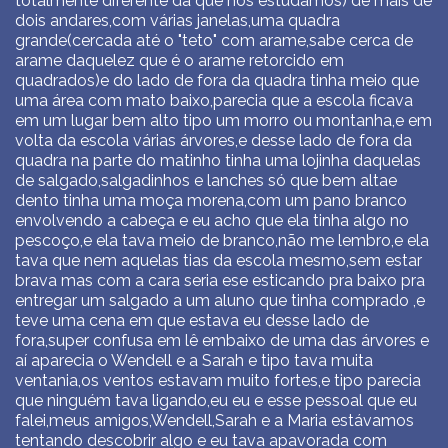
totalmente diferente da que nós estudamos) de mais de
dois andares,com várias janelas,uma quadra
grande(cercada até o "teto" com arame,sabe cerca de
arame daquelez que é o arame retorcido em
quadrados)e do lado de fora da quadra tinha meio que
uma área com mato baixo,parecia que a escola ficava
em um lugar bem alto tipo um morro ou montanha,e em
volta da escola várias árvores,e desse lado de fora da
quadra na parte do matinho tinha uma lojinha daquelas
de salgado,salgadinhos e lanches só que bem altae
dento tinha uma moça morena,com um pano branco
envolvendo a cabeça e eu acho que ela tinha algo no
pescoço,e ela tava meio de branco,não me lembro,e ela
tava que nem aquelas tias da escola mesmo,sem estar
brava mas com a cara seria ese esticando pra baixo pra
entregar um salgado a um aluno que tinha comprado ,e
teve uma cena em que estava eu desse lado de
fora,super confusa em lê embaixo de uma das árvores e
aí aparecia o Wendell e a Sarah e tipo tava muita
ventania,os ventos estavam muito fortes,e tipo parecia
que ninguém tava ligando,eu eu e esse pessoal que eu
falei,meus amigos,Wendell,Sarah e a Maria estávamos
tentando descobrir algo e eu tava apavorada com