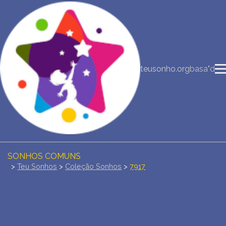
NOVA INTERPRETAÇÃO DOS SONHOS
DIÁRIO DOS SEUS SONHOS (0)
teusonho.org
basa"d
DICIONÁRIO DE SÍMBOLOS DOS SONHOS
COLEÇÃO SONHOS
ESTATÍSTICAS DE SONHOS
SONHOS COMUNS
>
Teu Sonhos
>
Coleção Sonhos
>
7917
COMPRE O BANCO DE DADOS DOS SONHOS
$
PERGUNTAS FREQUENTES