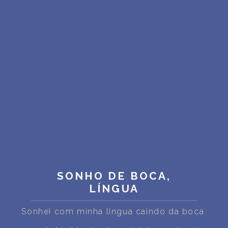
INTERPRETAÇÃO PESSOAL DOS SONHOS
SOBRE NÓS
POLÍTICA DE PRIVACIDADE
TERMOS DE USO
1
SONHO DE BOCA,
LÍNGUA
Sonhei com minha lingua caindo da boca