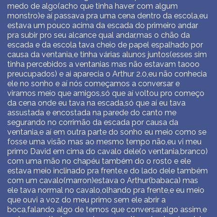
medo de algo(acho que tinha haver com algum
monstro)e aí passava pra uma cena dentro da escola,eu
estava um pouco acima da escada do primeiro andar
pra subir pro seu alcance qual andar,mas o chão da
escada e da escola tava cheio de papel espalhado por
causa da ventania,e tinha várias alunos juntos(esses sim
tinha percebidos a ventanias mas não estavam taooo
preucupados) e ai aparecia o Arthur 2.0,eu não conhecia
ele no sonho e aí nós começamos a conversar e
viramos meio que amigos,só que aí voltou pro começo
da cena onde eu tava na escada,só que aí eu tava
assustada e encostada na parede do canto me
segurando no corrimão da escada por causa da
ventania,e aí em outra parte do sonho eu meio como se
fosse uma visão mas ao mesmo tempo não,eu vi meu
primo David em cima do cavalo dele(o ventania,branco)
com uma mão no chapéu também do o rosto e ele
estava meio inclinado pra frente,e do lado dele também
com um cavalo(marron)estava o Arthur(babaca) mas
ele tava normal no cavalo,olhando pra frente,e eu meio
que ouvi a voz do meu primo sem ele abrir a
boca,falando algo de temos que conversar,algo assim,e