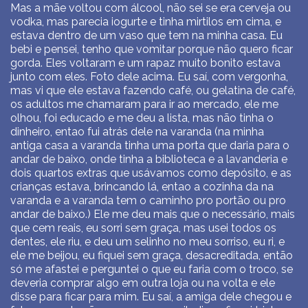
Mas a mãe voltou com álcool, não sei se era cerveja ou
vodka, mas parecia iogurte e tinha mirtilos em cima, e
estava dentro de um vaso que tem na minha casa. Eu
bebi e pensei, tenho que vomitar porque não quero ficar
gorda. Eles voltaram e um rapaz muito bonito estava
junto com eles. Foto dele acima. Eu saí, com vergonha,
mas vi que ele estava fazendo café, ou gelatina de café,
os adultos me chamaram para ir ao mercado, ele me
olhou, foi educado e me deu a lista, mas não tinha o
dinheiro, entao fui atrás dele na varanda (na minha
antiga casa a varanda tinha uma porta que daria para o
andar de baixo, onde tinha a biblioteca e a lavanderia e
dois quartos extras que usávamos como depósito, e as
crianças estava, brincando lá, entao a cozinha da na
varanda e a varanda tem o caminho pro portão ou pro
andar de baixo.) Ele me deu mais que o necessário, mais
que cem reais, eu sorri sem graça, mas usei todos os
dentes, ele riu, e deu um selinho no meu sorriso, eu ri, e
ele me beijou, eu fiquei sem graça, desacreditada, então
só me afastei e perguntei o que eu faria com o troco, se
deveria comprar algo em outra loja ou na volta e ele
disse para ficar para mim. Eu saí, a amiga dele chegou e