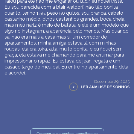
falou para ele não me enganar ou iludir, eu fiquei triste.
Eu sou parecida com a blair waldorf, não tão bonita
quanto, tenho 1,55, peso 50 quilos, sou branca, cabelo
castanho médio, olhos castanhos grandes, boca cheia,
mas meu nariz é meio de batata, e ele é um modelo que
sigo no instagram, a aparência pelo menos. Mas quando
sai não era mais a casa mas si. um corredor de
apartamentos, minha amiga estava lá com minhas
roupas, ela era loira, alta, muito bonita, e eu fiquei sem
graça, ela estava me chamando para me arrumar para
impressionar o rapaz. Eu estava de jean, regata e um
casaco largo do meu pai. Eu entrei no apartamento dela
e acordei.
December 29, 2025
>
LER ANÁLISE DE SONHOS
Carregar mais sonhos semelhantes