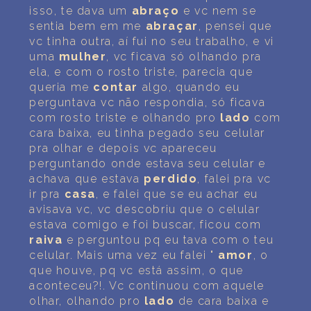
isso, te dava um
abraço
e vc nem se
sentia bem em me
abraçar
, pensei que
vc tinha outra, aí fui no seu trabalho, e vi
uma
mulher
, vc ficava só olhando pra
ela, e com o rosto triste, parecia que
queria me
contar
algo, quando eu
perguntava vc não respondia, só ficava
com rosto triste e olhando pro
lado
com
cara baixa, eu tinha pegado seu celular
pra olhar e depois vc apareceu
perguntando onde estava seu celular e
achava que estava
perdido
, falei pra vc
ir pra
casa
, e falei que se eu achar eu
avisava vc, vc descobriu que o celular
estava comigo e foi buscar, ficou com
raiva
e perguntou pq eu tava com o teu
celular. Mais uma vez eu falei "
amor
, o
que houve, pq vc está assim, o que
aconteceu?!. Vc continuou com aquele
olhar, olhando pro
lado
de cara baixa e