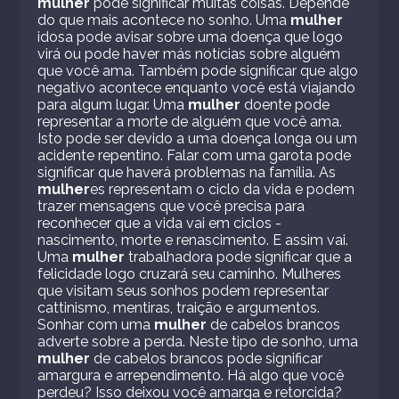
mulher
pode significar muitas coisas. Depende
do que mais acontece no sonho. Uma
mulher
idosa pode avisar sobre uma doença que logo
virá ou pode haver más notícias sobre alguém
que você ama. Também pode significar que algo
negativo acontece enquanto você está viajando
para algum lugar. Uma
mulher
doente pode
representar a morte de alguém que você ama.
Isto pode ser devido a uma doença longa ou um
acidente repentino. Falar com uma garota pode
significar que haverá problemas na família. As
mulher
es representam o ciclo da vida e podem
trazer mensagens que você precisa para
reconhecer que a vida vai em ciclos -
nascimento, morte e renascimento. E assim vai.
Uma
mulher
trabalhadora pode significar que a
felicidade logo cruzará seu caminho. Mulheres
que visitam seus sonhos podem representar
cattinismo, mentiras, traição e argumentos.
Sonhar com uma
mulher
de cabelos brancos
adverte sobre a perda. Neste tipo de sonho, uma
mulher
de cabelos brancos pode significar
amargura e arrependimento. Há algo que você
perdeu? Isso deixou você amarga e retorcida?