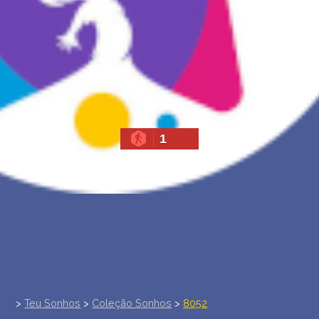
INTERPRETAÇÃO PESSOAL DOS SONHOS
SOBRE NÓS
POLÍTICA DE PRIVACIDADE
TERMOS DE USO
1
>
Teu Sonhos
>
Coleção Sonhos
>
8052