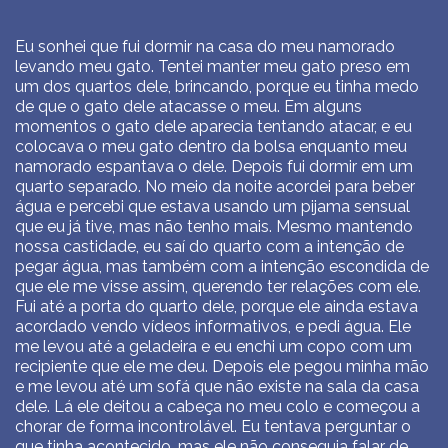
Eu sonhei que fui dormir na casa do meu namorado
levando meu gato. Tentei manter meu gato preso em
um dos quartos dele, brincando, porque eu tinha medo
de que o gato dele atacasse o meu. Em alguns
momentos o gato dele aparecia tentando atacar, e eu
colocava o meu gato dentro da bolsa enquanto meu
namorado espantava o dele. Depois fui dormir em um
quarto separado. No meio da noite acordei para beber
água e percebi que estava usando um pijama sensual
que eu já tive, mas não tenho mais. Mesmo mantendo
nossa castidade, eu saí do quarto com a intenção de
pegar água, mas também com a intenção escondida de
que ele me visse assim, querendo ter relações com ele.
Fui até a porta do quarto dele, porque ele ainda estava
acordado vendo vídeos informativos, e pedi água. Ele
me levou até a geladeira e eu enchi um copo com um
recipiente que ele me deu. Depois ele pegou minha mão
e me levou até um sofá que não existe na sala da casa
dele. Lá ele deitou a cabeça no meu colo e começou a
chorar de forma incontrolável. Eu tentava perguntar o
que tinha acontecido, mas ele não conseguia falar de