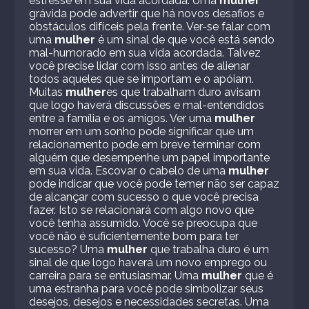
estresse em sua vida acordada. Uma
mulher
grávida pode advertir que há novos desafios e
obstáculos difíceis pela frente. Ver-se falar com
uma
mulher
é um sinal de que você está sendo
mal-humorado em sua vida acordada. Talvez
você precise lidar com isso antes de alienar
todos aqueles que se importam e o apóiam.
Muitas
mulher
es que trabalham duro avisam
que logo haverá discussões e mal-entendidos
entre a família e os amigos. Ver uma
mulher
morrer em um sonho pode significar que um
relacionamento pode em breve terminar com
alguém que desempenhe um papel importante
em sua vida. Escovar o cabelo de uma
mulher
pode indicar que você pode temer não ser capaz
de alcançar com sucesso o que você precisa
fazer. Isto se relacionará com algo novo que
você tenha assumido. Você se preocupa que
você não é suficientemente bom para ter
sucesso? Uma
mulher
que trabalha duro é um
sinal de que logo haverá um novo emprego ou
carreira para se entusiasmar. Uma
mulher
que é
uma estranha para você pode simbolizar seus
desejos, desejos e necessidades secretas. Uma