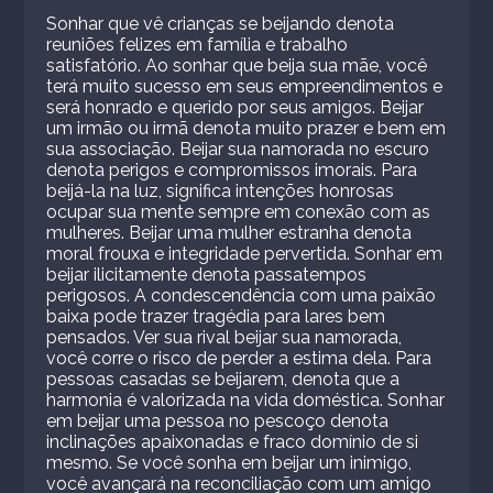
Sonhar que vê crianças se beijando denota
reuniões felizes em família e trabalho
satisfatório. Ao sonhar que beija sua mãe, você
terá muito sucesso em seus empreendimentos e
será honrado e querido por seus amigos. Beijar
um irmão ou irmã denota muito prazer e bem em
sua associação. Beijar sua namorada no escuro
denota perigos e compromissos imorais. Para
beijá-la na luz, significa intenções honrosas
ocupar sua mente sempre em conexão com as
mulheres. Beijar uma mulher estranha denota
moral frouxa e integridade pervertida. Sonhar em
beijar ilicitamente denota passatempos
perigosos. A condescendência com uma paixão
baixa pode trazer tragédia para lares bem
pensados. Ver sua rival beijar sua namorada,
você corre o risco de perder a estima dela. Para
pessoas casadas se beijarem, denota que a
harmonia é valorizada na vida doméstica. Sonhar
em beijar uma pessoa no pescoço denota
inclinações apaixonadas e fraco domínio de si
mesmo. Se você sonha em beijar um inimigo,
você avançará na reconciliação com um amigo