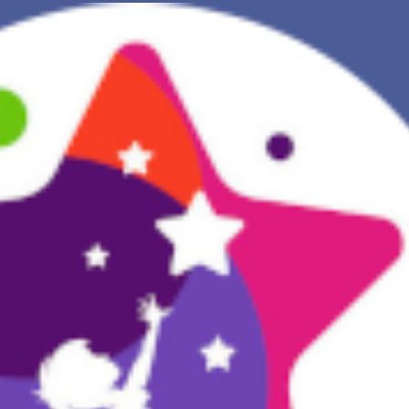
NOVA INTERPRETAÇÃO DOS SONHOS
DIÁRIO DOS SEUS SONHOS (0)
DICIONÁRIO DE SÍMBOLOS DOS SONHOS
COLEÇÃO SONHOS
ESTATÍSTICAS DE SONHOS
SONHOS COMUNS
COMPRE O BANCO DE DADOS DOS SONHOS
$
PERGUNTAS FREQUENTES