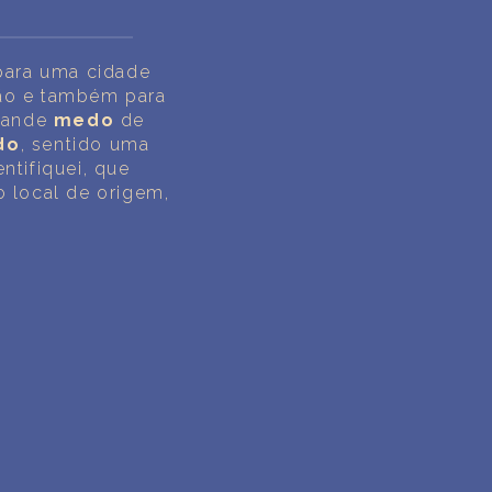
para uma cidade
hão e também para
grande
medo
de
do
, sentido uma
entifiquei, que
 local de origem,