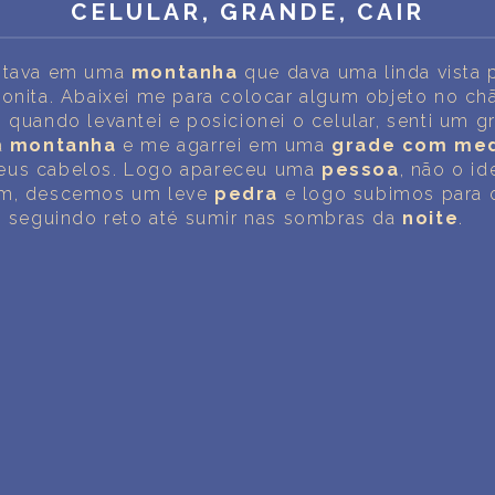
INTERPRETAÇÃO PESSOAL DOS SONHOS
CELULAR, GRANDE, CAIR
SOBRE NÓS
estava em uma
montanha
que dava uma linda vista 
bonita. Abaixei me para colocar algum objeto no c
POLÍTICA DE PRIVACIDADE
, quando levantei e posicionei o celular, senti um 
a
montanha
e me agarrei em uma
grade
com
me
TERMOS DE USO
eus cabelos. Logo apareceu uma
pessoa
, não o id
im, descemos um leve
pedra
e logo subimos para o
4
oi seguindo reto até sumir nas sombras da
noite
.