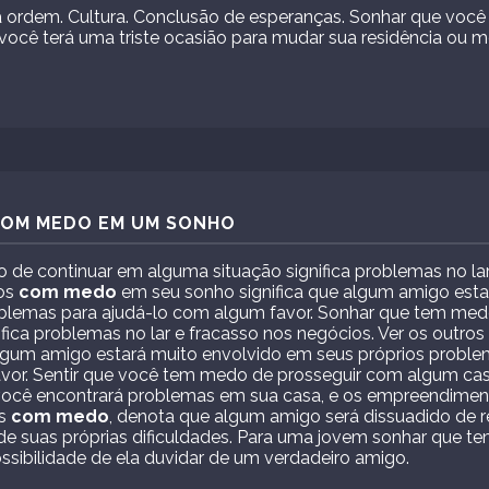
 a ordem. Cultura. Conclusão de esperanças. Sonhar que voc
você terá uma triste ocasião para mudar sua residência ou m
 COM MEDO EM UM SONHO
de continuar em alguma situação significa problemas no lar
ros
com medo
em seu sonho significa que algum amigo esta
blemas para ajudá-lo com algum favor. Sonhar que tem med
fica problemas no lar e fracasso nos negócios. Ver os outros
algum amigo estará muito envolvido em seus próprios proble
vor. Sentir que você tem medo de prosseguir com algum cas
você encontrará problemas em sua casa, e os empreendimen
os
com medo
, denota que algum amigo será dissuadido de r
de suas próprias dificuldades. Para uma jovem sonhar que 
possibilidade de ela duvidar de um verdadeiro amigo.