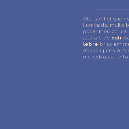
Olá, sonhei que 
iluminada, muito 
pegar meu celular
altura e de
cair
d
lebre
brisa em m
desceu junto a m
me deixou ali e f