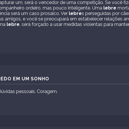
capturar um, será o vencedor de uma competição. Se você fiz
ompanheiro ordeiro, mas pouco inteligente. Uma
lebre
morta
ência será um caso prosaico. Ver
lebre
s perseguidas por cã
us amigos, e você se preocupará em estabelecer relações am
uma
lebre
, será forçado a usar medidas violentas para manter
 MEDO EM UM SONHO
Dúvidas pessoais. Coragem.