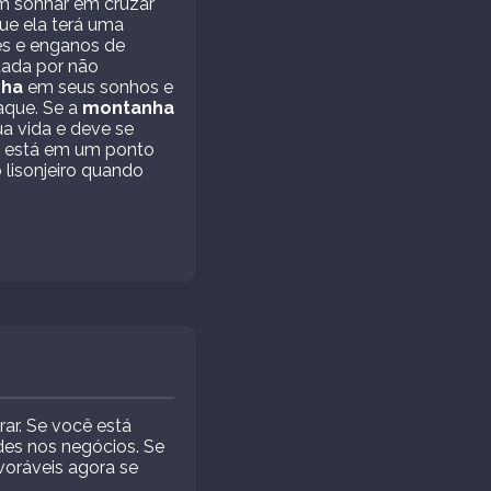
em sonhar em cruzar
ue ela terá uma
es e enganos de
ntada por não
ha
em seus sonhos e
aque. Se a
montanha
a vida e deve se
cê está em um ponto
lisonjeiro quando
rar. Se você está
es nos negócios. Se
ráveis ​​agora se