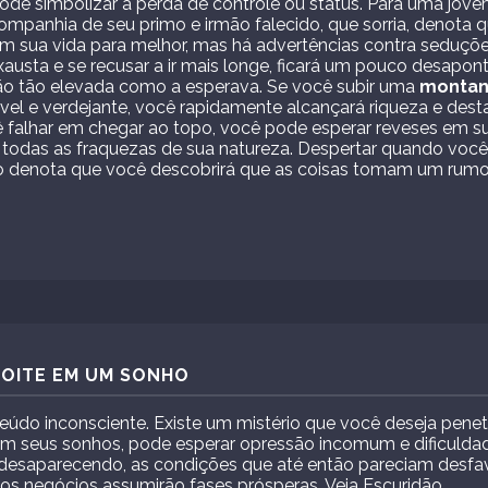
ode simbolizar a perda de controle ou status. Para uma jov
mpanhia de seu primo e irmão falecido, que sorria, denota q
 sua vida para melhor, mas há advertências contra seduçõ
exausta e se recusar a ir mais longe, ficará um pouco desapo
ão tão elevada como a esperava. Se você subir uma
montan
vel e verdejante, você rapidamente alcançará riqueza e dest
ê falhar em chegar ao topo, você pode esperar reveses em su
r todas as fraquezas de sua natureza. Despertar quando vo
 denota que você descobrirá que as coisas tomam um rumo 
NOITE EM UM SONHO
teúdo inconsciente. Existe um mistério que você deseja penet
m seus sonhos, pode esperar opressão incomum e dificuldad
desaparecendo, as condições que até então pareciam desfavo
e os negócios assumirão fases prósperas. Veja Escuridão.