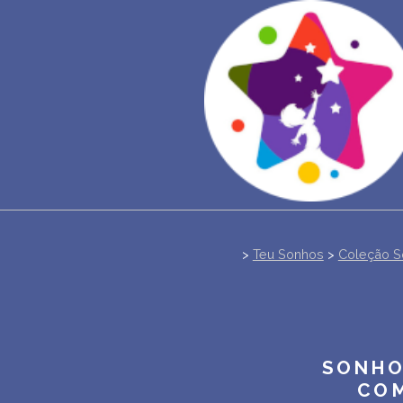
>
Teu Sonhos
>
Coleção S
SONHO
COM