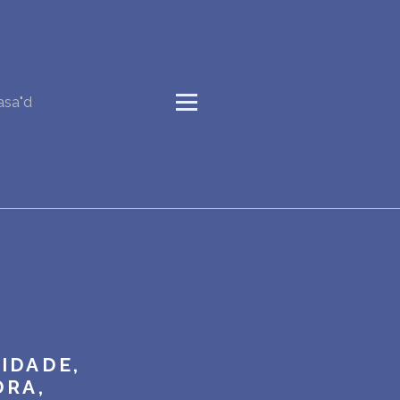
asa"d
IDADE,
DRA,