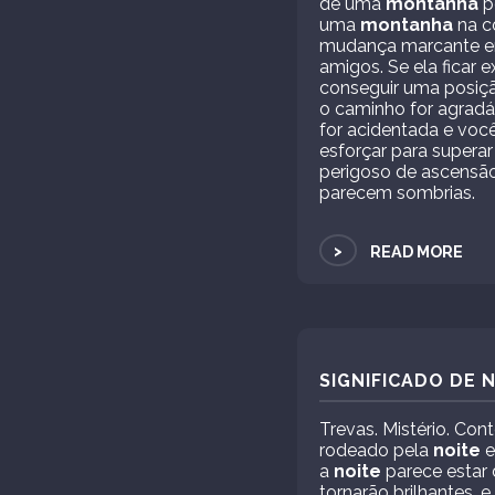
de uma
montanha
p
uma
montanha
na co
mudança marcante em
amigos. Se ela ficar 
conseguir uma posiç
o caminho for agradá
for acidentada e voc
esforçar para supera
perigoso de ascensão
parecem sombrias.
>
READ MORE
SIGNIFICADO DE 
Trevas. Mistério. Con
rodeado pela
noite
e
a
noite
parece estar 
tornarão brilhantes, 