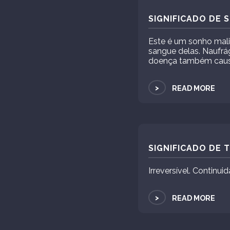
SIGNIFICADO DE 
Este é um sonho mali
sangue delas. Naufrági
doença também causa
>
READ MORE
SIGNIFICADO DE
Irreversível. Continu
>
READ MORE