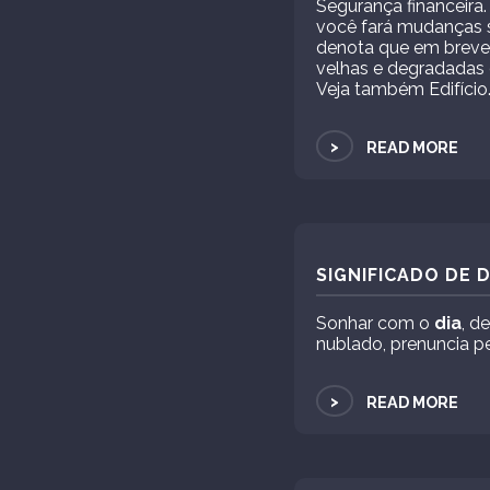
Segurança financeira.
você fará mudanças 
denota que em breve
velhas e degradadas 
Veja também Edifício
>
READ MORE
SIGNIFICADO DE 
Sonhar com o
dia
, d
nublado, prenuncia 
>
READ MORE