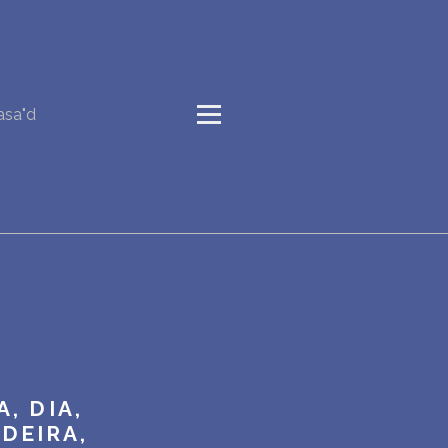
asa"d
, DIA,
DEIRA,