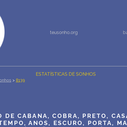
NOVA INTERPRETAÇÃO DOS SONHOS
teusonho.org
b
DIÁRIO DOS SEUS SONHOS (0)
DICIONÁRIO DE SÍMBOLOS DOS SONHOS
COLEÇÃO SONHOS
ESTATÍSTICAS DE SONHOS
onhos
>
8139
SONHOS COMUNS
COMPRE O BANCO DE DADOS DOS SONHOS
$
 DE CABANA, COBRA, PRETO, CASA
PERGUNTAS FREQUENTES
 TEMPO, ANOS, ESCURO, PORTA, MA