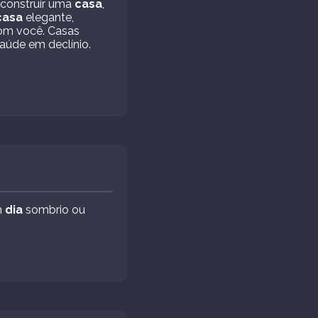
m construir uma
casa
,
casa
elegante,
com você. Casas
aúde em declínio.
m
dia
sombrio ou