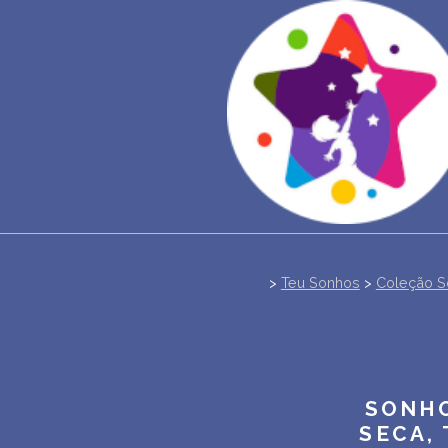
>
Teu Sonhos
>
Coleção S
SONHO
SECA,