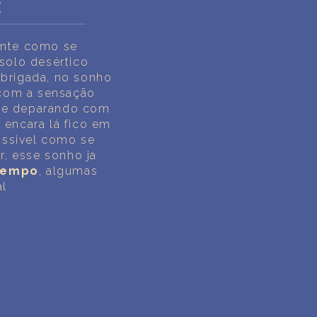
E
ente como se
solo desértico
brigada, no sonho
 com a sensação
 se deparando com
encara lá fico em
ossivel como se
r, esse sonho ja
tempo
, algumas
al