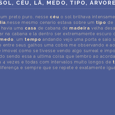
INTERPRETAÇÃO PESSOAL DOS SONHOS
SOL, CÉU, LÃ, MEDO, TIPO, ÁRVOR
SOBRE NÓS
um preto puro, nesse
céu
o sol brilhava intensam
dia
,nesse mesmo cenario estava sobre um
tipo
de 
POLÍTICA DE PRIVACIDADE
e havia uma
casa
de cabana de
madeira
velha desa
ar na cabana e la dentro ser extremamente escuro
TERMOS DE USO
medo
, um
tempo
andando vejo uma porta e saio
 entre seus galhos uma cobra me observando e ao 
3
e imovel como se tivesse vendo algo surreal e imp
do sendo essa a ultima coisa que lembro ao acorda
 4 vezes e todas com intervalos muito longos de
iferença e sempre que se repete é exatamente igu