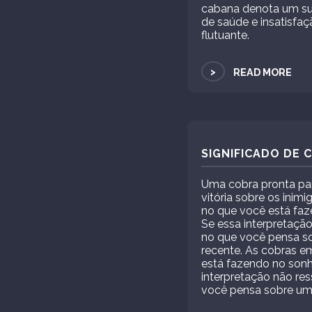
cabana denota um su
de saúde e insatisfa
flutuante.
>
READ MORE
SIGNIFICADO DE
Uma cobra pronta par
vitória sobre os inim
no que você está faz
Se essa interpretaçã
no que você pensa s
recente. As cobras e
está fazendo no sonh
interpretação não re
você pensa sobre um