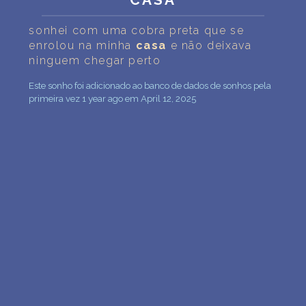
INTERPRETAÇÃO PESSOAL DOS SONHOS
sonhei com uma cobra preta que se
SOBRE NÓS
enrolou na minha
casa
e não deixava
ninguem chegar perto
POLÍTICA DE PRIVACIDADE
Este sonho foi adicionado ao banco de dados de sonhos pela
primeira vez 1 year ago em April 12, 2025
TERMOS DE USO
4