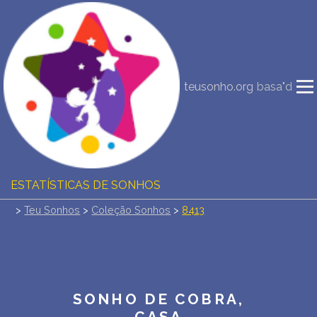
NOVA INTERPRETAÇÃO DOS SONHOS
DIÁRIO DOS SEUS SONHOS (0)
teusonho.org
basa"d
DICIONÁRIO DE SÍMBOLOS DOS SONHOS
COLEÇÃO SONHOS
ESTATÍSTICAS DE SONHOS
>
Teu Sonhos
>
Coleção Sonhos
>
8413
SONHOS COMUNS
COMPRE O BANCO DE DADOS DOS SONHOS
$
PERGUNTAS FREQUENTES
SONHO DE COBRA,
CASA