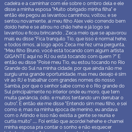
cadeira e a caminhar com ele sobre o ombro dela e ele
disse a minha esposa "Muito obrigado minha filha" e
então ele pegou as levantou caminhou, voltou, e se
sentou novamente, aí meu filho Alex veio correndo bem
doido hehe e se atirou no chão hehe e já logo se
levantou e ficou brincando , Zeca meio que se apavorou
mais eu disse "Fica tranquilo Tio, que isso é normal hehe,
e todos rimos, aí logo após Zeca me fez uma pergunta,
"Meu filho Bruno, você está tocando com algum artista
GIGANTE aqui no RJ ou está tocando com quem ?" E
então eu disse "Poisé meu Tio, eu estou tocando no Rio
Grande do Sul na minha cidade, por que ainda não me
surgiu uma grande oportunidade, mas meu desejo é sim
vir ao RJ e trabalhar com grandes nomes do nosso
Samba, por que o senhor sabe como é o Rio grande do
Sul principalmente no interior onde eu moro, que tem
muita ganância, ódio, e muitos tentando um derrubar o
outro". E então ele me disse "Entendo sim meu filho, e sei
como é, mas na minha época de menino, eu andava
com o Arlindo e isso não existia a gente se reunia e
curtia muito" ..... Foi então que acordei hehehe e chamei
minha esposa pra contar o sonho e não esquecer