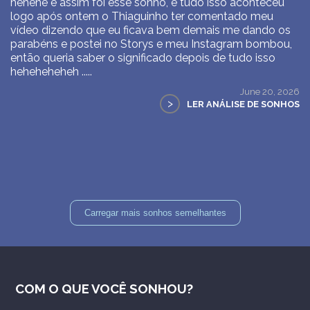
hehehe é assim foi esse sonho, e tudo isso aconteceu
logo após ontem o Thiaguinho ter comentado meu
vídeo dizendo que eu ficava bem demais me dando os
parabéns e postei no Storys e meu Instagram bombou,
então queria saber o significado depois de tudo isso
heheheheheh .....
June 20, 2026
>
LER ANÁLISE DE SONHOS
Carregar mais sonhos semelhantes
COM O QUE VOCÊ SONHOU?