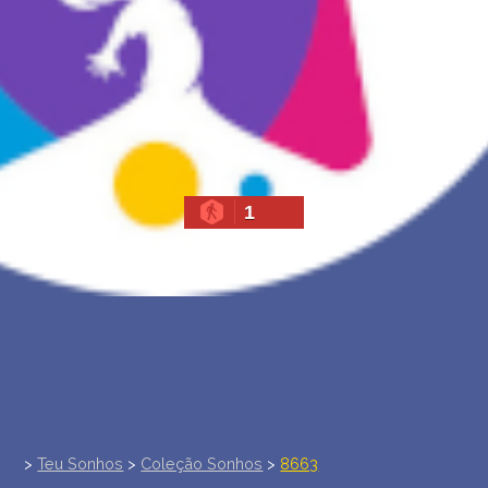
INTERPRETAÇÃO PESSOAL DOS SONHOS
SOBRE NÓS
POLÍTICA DE PRIVACIDADE
TERMOS DE USO
1
>
Teu Sonhos
>
Coleção Sonhos
>
8663