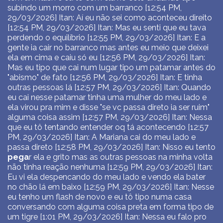
subindo um morro com um barranco [12:54 PM,
29/03/2026] Itan: Aí eu não sei como aconteceu direito
[12:54 PM, 29/03/2026] Itan: Mas eu senti que eu tava
perdendo o equilíbrio [12:55 PM, 29/03/2026] Itan: E a
gente ia cair no barranco mas antes eu meio que deixei
ela em cima e caiu só eu [12:56 PM, 29/03/2026] Itan:
Mas eu tipo que cai num lugar tipo um patamar antes do
"abismo" de fato [12:56 PM, 29/03/2026] Itan: E tinha
outras pessoas lá [12:57 PM, 29/03/2026] Itan: Quando
eu cai nesse patamar tinha uma mulher do meu lado e
ela virou pra mim e disse "se vc passa direto ia ser ruim"
alguma coisa assim [12:57 PM, 29/03/2026] Itan: Nessa
que eu tô tentando entender oq tá acontecendo [12:57
PM, 29/03/2026] Itan: A Mariana cai do meu lado e
passa direto [12:58 PM, 29/03/2026] Itan: Nisso eu tento
pega
r ela e grito mas as outras pessoas na minha volta
não tinha reação nenhuma [12:59 PM, 29/03/2026] Itan:
Eu vi ela despencando do meu lado e vendo ela bater
no chão lá em baixo [12:59 PM, 29/03/2026] Itan: Nesse
eu tenho um flash de novo e eu tô tipo numa casa
conversando com alguma coisa preta em forma tipo de
um tigre [1:01 PM, 29/03/2026] Itan: Nessa eu falo pro