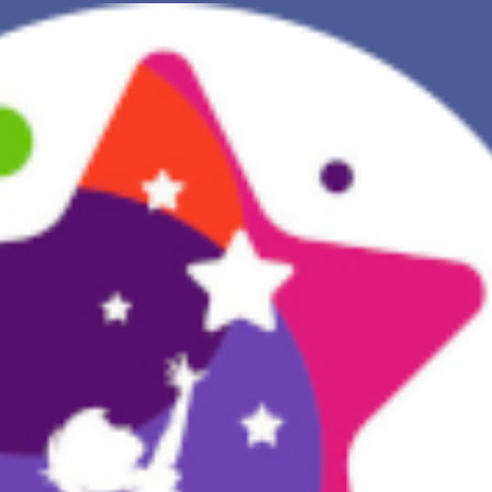
NOVA INTERPRETAÇÃO DOS SONHOS
DIÁRIO DOS SEUS SONHOS (0)
DICIONÁRIO DE SÍMBOLOS DOS SONHOS
COLEÇÃO SONHOS
ESTATÍSTICAS DE SONHOS
SONHOS COMUNS
COMPRE O BANCO DE DADOS DOS SONHOS
$
PERGUNTAS FREQUENTES