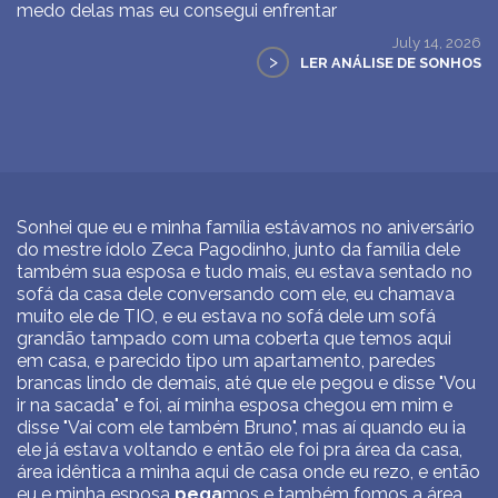
medo delas mas eu consegui enfrentar
July 14, 2026
>
LER ANÁLISE DE SONHOS
Sonhei que eu e minha família estávamos no aniversário
do mestre ídolo Zeca Pagodinho, junto da família dele
também sua esposa e tudo mais, eu estava sentado no
sofá da casa dele conversando com ele, eu chamava
muito ele de TIO, e eu estava no sofá dele um sofá
grandão tampado com uma coberta que temos aqui
em casa, e parecido tipo um apartamento, paredes
brancas lindo de demais, até que ele pegou e disse "Vou
ir na sacada" e foi, aí minha esposa chegou em mim e
disse "Vai com ele também Bruno", mas aí quando eu ia
ele já estava voltando e então ele foi pra área da casa,
área idêntica a minha aqui de casa onde eu rezo, e então
eu e minha esposa
pega
mos e também fomos a área