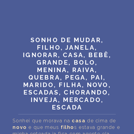
SONHO DE MUDAR,
FILHO, JANELA,
IGNORAR, CASA, BEBÊ,
GRANDE, BOLO,
MENINA, RAIVA,
QUEBRA, PEGA, PAI,
MARIDO, FILHA, NOVO,
ESCADAS, CHORANDO,
INVEJA, MERCADO,
ESCADA
Sonhei que morava na
casa
de cima de
novo
e que meus
filho
s estava grande e
minha enteada ia fica com agente ela