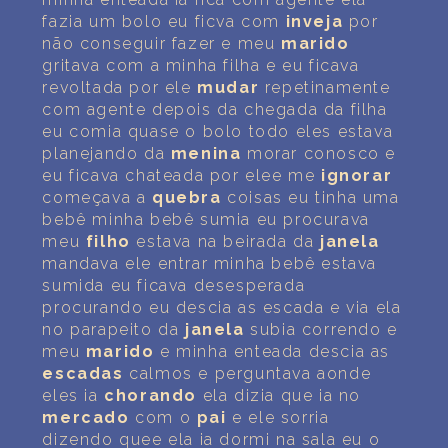
fazia um bolo eu ficva com
inveja
por
não conseguir fazer e meu
marido
gritava com a minha filha e eu ficava
revoltada por ele
mudar
repetinamente
com agente depois da chegada da filha
eu comia quase o bolo todo eles estava
planejando da
menina
morar conosco e
eu ficava chateada por elee me
ignorar
começava a
quebra
coisas eu tinha uma
bebê minha bebê sumia eu procurava
meu
filho
estava na beirada da
janela
mandava ele entrar minha bebê estava
sumida eu ficava desesperada
procurando eu descia as escada e via ela
no parapeito da
janela
subia correndo e
meu
marido
e minha enteada descia as
escadas
calmos e perguntava aonde
eles ia
chorando
ela dizia que ia no
mercado
com o
pai
e ele sorria
dizendo quee ela ia dormi na sala eu o