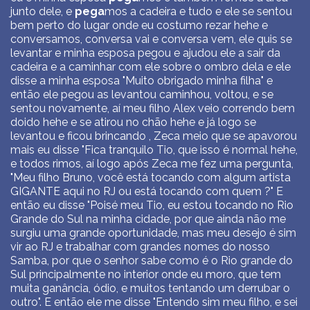
junto dele, e
pega
mos a cadeira e tudo e ele se sentou
bem perto do lugar onde eu costumo rezar hehe e
conversamos, conversa vai e conversa vem, ele quis se
levantar e minha esposa pegou e ajudou ele a sair da
cadeira e a caminhar com ele sobre o ombro dela e ele
disse a minha esposa "Muito obrigado minha filha" e
então ele pegou as levantou caminhou, voltou, e se
sentou novamente, aí meu filho Alex veio correndo bem
doido hehe e se atirou no chão hehe e já logo se
levantou e ficou brincando , Zeca meio que se apavorou
mais eu disse "Fica tranquilo Tio, que isso é normal hehe,
e todos rimos, aí logo após Zeca me fez uma pergunta,
"Meu filho Bruno, você está tocando com algum artista
GIGANTE aqui no RJ ou está tocando com quem ?" E
então eu disse "Poisé meu Tio, eu estou tocando no Rio
Grande do Sul na minha cidade, por que ainda não me
surgiu uma grande oportunidade, mas meu desejo é sim
vir ao RJ e trabalhar com grandes nomes do nosso
Samba, por que o senhor sabe como é o Rio grande do
Sul principalmente no interior onde eu moro, que tem
muita ganância, ódio, e muitos tentando um derrubar o
outro". E então ele me disse "Entendo sim meu filho, e sei