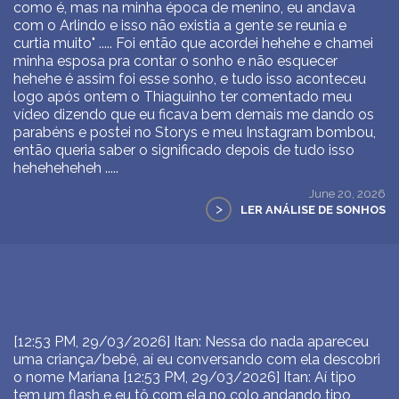
como é, mas na minha época de menino, eu andava
com o Arlindo e isso não existia a gente se reunia e
curtia muito" ..... Foi então que acordei hehehe e chamei
minha esposa pra contar o sonho e não esquecer
hehehe é assim foi esse sonho, e tudo isso aconteceu
logo após ontem o Thiaguinho ter comentado meu
vídeo dizendo que eu ficava bem demais me dando os
parabéns e postei no Storys e meu Instagram bombou,
então queria saber o significado depois de tudo isso
heheheheheh .....
June 20, 2026
>
LER ANÁLISE DE SONHOS
[12:53 PM, 29/03/2026] Itan: Nessa do nada apareceu
uma criança/bebê, aí eu conversando com ela descobri
o nome Mariana [12:53 PM, 29/03/2026] Itan: Aí tipo
tem um flash e eu tô com ela no colo andando tipo