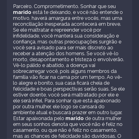
Parceiro. Comprometimento. Sonhar que seu
marido
está te deixando, e você não entende o
motivo, haverá amargura entre vocês, mas uma
reconciliação inesperada acontecerá em breve.
Se ele maltratar e repreender você por
infidelidade, você manterá sua consideração e
confiança, mas outras preocupações surgirão e
você será avisado para ser mais discreto ao
receber a atenção dos homens. Se você vê-lo
morto, desapontamento e tristeza o envolverão.
Vê-lo pálido e abatido, a doença vai
sobrecarregar você, pois alguns membros da
família vão ficar na cama por um tempo. Ao vê-
lo alegre e bonito, sua casa ficará cheia de
felicidade e boas perspectivas serão suas. Se ele
estiver doente, você será maltratado por ele e
ele será infiel. Para sonhar que está apaixonado
por outra mulher, ele logo se cansará do
ambiente atual e buscará prazer em outro lugar.
Estar apaixonada pelo
marido
de outra mulher
em seus sonhos denota que você não é feliz no
casamento, ou que não é feliz no casamento,
mas as chances de felicidade são duvidosas. O