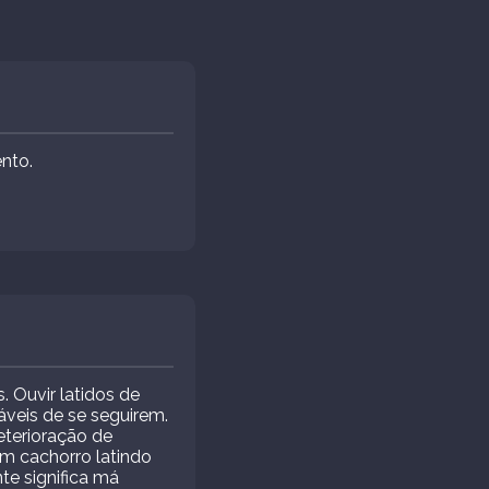
nto.
 Ouvir latidos de
eis ​​de se seguirem.
eterioração de
Um cachorro latindo
te significa má