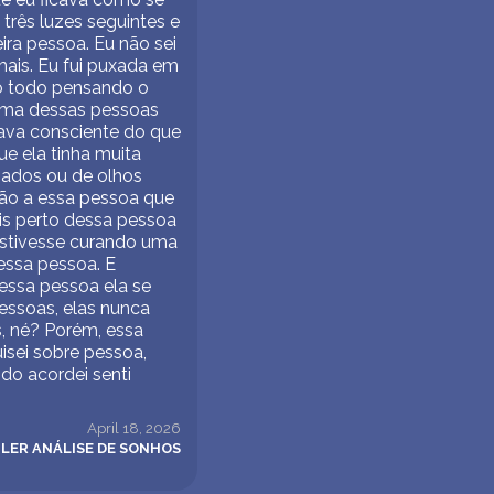
 três luzes seguintes e
eira pessoa. Eu não sei
mais. Eu fui puxada em
po todo pensando o
 Uma dessas pessoas
tava consciente do que
ue ela tinha muita
hados ou de olhos
ção a essa pessoa que
is perto dessa pessoa
 estivesse curando uma
essa pessoa. E
 essa pessoa ela se
pessoas, elas nunca
, né? Porém, essa
sei sobre pessoa,
ndo acordei senti
April 18, 2026
LER ANÁLISE DE SONHOS