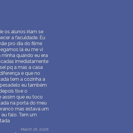
e os alunos iriam se
hecer a faculdade. Eu
ãe pro dia do filme
egamos lá eu me vi
a minha quando eu era
 escadas imediatamente
 sei pq a mas a casa
diferença e que no
scada tem a cozinha a
se pesadelo eu também
depois tive o
e assim que eu toco
stada na porta do meu
e branco mas estava um
 eu falo. Tem um
stada
March 18, 2026