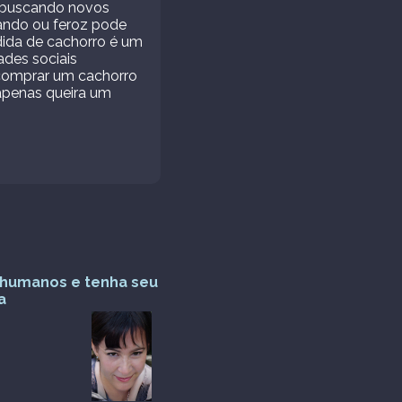
á buscando novos
nando ou feroz pode
dida de cachorro é um
ades sociais
 comprar um cachorro
apenas queira um
s humanos e tenha seu
a