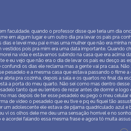
m faculdade, quando o professor disse que teria um dia ond
 filme em algum lugar e um outro dia pra levar os pais pra con
 dias e levei meu pai e mas uma mulher que não era minha m
vestidos pois pra mim era uma data importante. Quando ch
 morei na vida e estávamos subindo na casa que era acima d
te e eu vejo que não era o dia de levar os pais eu desço as
e confundi os dias ele reclama mas a gente vai pra casa. Não
se pesadelo e a mesma casa que estava passando o filme a 
e abria pra cozinha, depois a sala e os quartos no final da e
a está a porta do meu quarto. Não sei como mas dentro des
sadelo tanto que eu lembro de rezar antes de dormir e logo 
mo mas depois de ter esse pesadelo eu pego o meu celular 
rma de vídeo o pesadelo que eu tive e pq eu fiquei tão assu
ser um adolescente ele estava de pijama quadriculado azul 
u vi os olhos dele me deu uma sensação horrível e no sonho
o e acordei falando essa mesma frase e agora tô muita assu