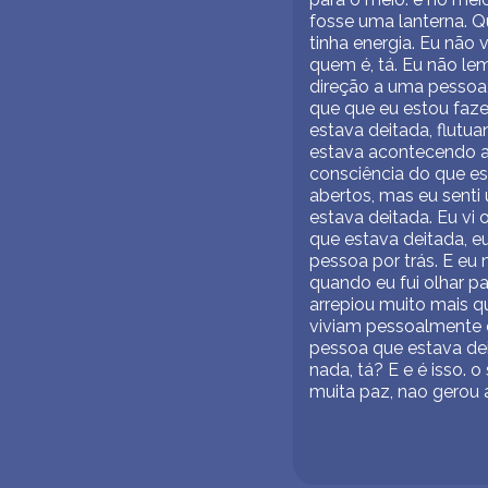
fosse uma lanterna. Qu
tinha energia. Eu não v
quem é, tá. Eu não le
direção a uma pessoa,
que que eu estou faze
estava deitada, flutu
estava acontecendo al
consciência do que es
abertos, mas eu senti
estava deitada. Eu vi
que estava deitada, e
pessoa por trás. E eu
quando eu fui olhar pa
arrepiou muito mais q
viviam pessoalmente e
pessoa que estava de
nada, tá? E e é isso. 
muita paz, nao gerou