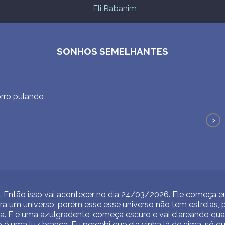
Eli Rabanim
SONHOS SEMELHANTES
rro pulando
>
o. Então isso vai acontecer no dia 24/03/2026. Ele começa
ra um universo, porém esse esse universo não tem estrelas, 
a. E é uma azulgradente, começa escuro e vai clareando qu
 é uma luz branca. Eu percebi que ela vinha lá de cima, só q