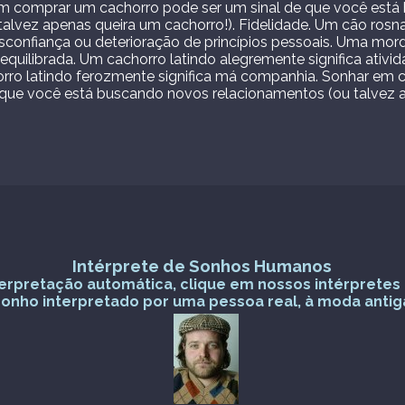
m comprar um cachorro pode ser um sinal de que você est
talvez apenas queira um cachorro!). Fidelidade. Um cão ros
desconfiança ou deterioração de princípios pessoais. Uma mor
equilibrada. Um cachorro latindo alegremente significa ativid
rro latindo ferozmente significa má companhia. Sonhar em
 que você está buscando novos relacionamentos (ou talvez 
Intérprete de Sonhos Humanos
nterpretação automática, clique em nossos intérprete
sonho interpretado por uma pessoa real, à moda antig