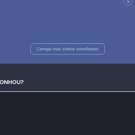
>
Carregar mais sonhos semelhantes
SONHOU?