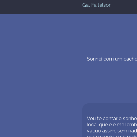
Gal Faitelson
Sonhei com um cacho
Vou te contar o sonh
local que ele me lemb
vácuo assim, sem nad
para o meio. e no meio