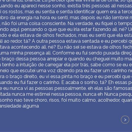
ando eu apareci nesse sonho, existia três pessoas ali nessas
i os rostos, mas eu sentia e sentia identificar quem era a terc
mbro da energia na hora eu senti, mas depois eu não lembrei 
 não foi uma coisa consciente. Na verdade, eu fiquei o tem
ndo aqui, pensando o que que eu iria estar fazendo ali, né?
ando e ela estava de olhos fechados, mas eu senti que ela es
i ao redor, tá? A outra pessoa estava sentada e eu percebi q
tava acontecendo ali, né? Eu não sei se estava de olhos fec
 uma minha presença ali. Conforme eu fui sendo puxada dire
 o braço dessa pessoa arrepiar e quando eu cheguei muito ma
u tenho a intuição de carregar ela por trás, sabe como se eu
 meio que escutei uma voz dizendo pra eu fazer um carinho n
ra o braço direito, eu vi essa pinta no braço e eu percebi que
uando eu fui fazer o carinho. E acaba o sonho, tá? Eh essas 
 eu nunca vi as pessoas pessoalmente. eh elas são famosas
itada nunca me estimei nessa pessoa, nunca eh Nunca pesqui
o sonho nao teve choro, risos, foi muito calmo, acolhedor, qua
 ansiedade alguma
>