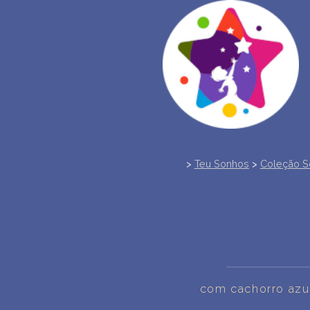
>
Teu Sonhos
>
Coleção S
com cachorro azu