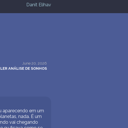
Danit Elihav
June 20, 2026
LER ANÁLISE DE SONHOS
 eu aparecendo em um
planetas, nada. É um
ando vai chegando
ue eu ficava como se