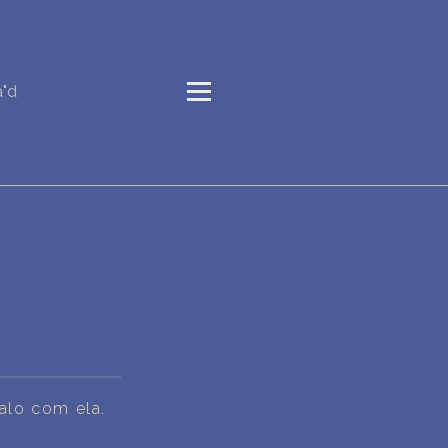
a"d
alo com ela.