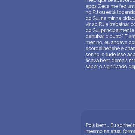
meio que se apavorou m
após Zeca me fez uma
no RJ ou está tocando
do Sul na minha cidad
vir ao RJ e trabalha
do Sul principalmente
derrubar o outro". E 
menino, eu andava com o
acordei hehehe e cha
sonho, e tudo isso a
ficava bem demais me
saber o significado de
Pois bem... Eu sonhei
mesmo na atual formaç