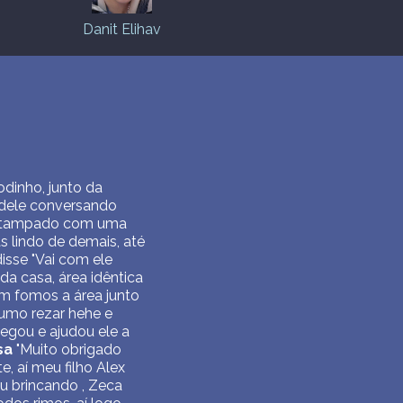
Danit Elihav
dinho, junto da
 dele conversando
ão tampado com uma
 lindo de demais, até
sse "Vai com ele
da casa, área idêntica
 fomos a área junto
tumo rezar hehe e
egou e ajudou ele a
sa
"Muito obrigado
, aí meu filho Alex
ou brincando , Zeca