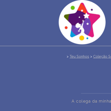
>
Teu Sonhos
>
Coleção S
A colega da minh