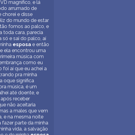
VD magnífico, e lá
todo arrumado de
 chorei e disse
eliz do mundo de estar
tão fomos ao palco, e
toda cara, parecia
só e sai do palco, aí
 minha
esposa
e então
ue ela encontrou uma
primeira música com
 lembrança como eu
foi aí que eu achei a
strando pra minha
a oque significa
pra música, é um
hei até doente, e
 após receber
ue não aceitaria
, mas a males que vem
ça, e na mesma noite
 fazer parte da minha
inha vida, a salvação
nho e de minha
esposa