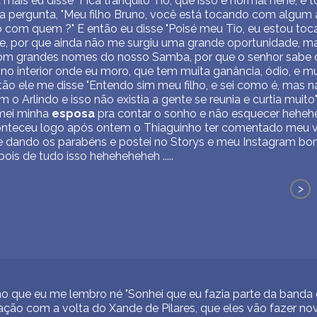
ais eu disse "Fica tranquilo Tio, que isso é normal hehe, e t
 pergunta, "Meu filho Bruno, você está tocando com algum 
 com quem ?" E então eu disse "Poisé meu Tio, eu estou to
e, por que ainda não me surgiu uma grande oportunidade, m
r com grandes nomes do nosso Samba, por que o senhor sabe
 no interior onde eu moro, que tem muita ganância, ódio, e 
então ele me disse "Entendo sim meu filho, e sei como é, mas
 Arlindo e isso não existia a gente se reunia e curtia muito" .
mei minha
esposa
pra contar o sonho e não esquecer hehehe
conteceu logo após ontem o Thiaguinho ter comentado meu 
 dando os parabéns e postei no Storys e meu Instagram bo
pois de tudo isso heheheheheh .....
>
 no que eu me lembro né "Sonhei que eu fazia parte da band
ão com a volta do Xande de Pilares, que eles vão fazer no