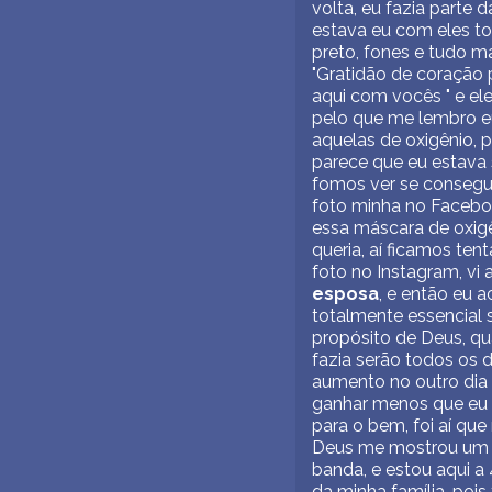
volta, eu fazia parte 
estava eu com eles t
preto, fones e tudo ma
"Gratidão de coração 
aqui com vocês " e el
pelo que me lembro e
aquelas de oxigênio, 
parece que eu estava 
fomos ver se conseguí
foto minha no Faceboo
essa máscara de oxig
queria, aí ficamos ten
foto no Instagram, vi 
esposa
, e então eu a
totalmente essencial 
propósito de Deus, q
fazia serão todos os 
aumento no outro dia
ganhar menos que eu p
para o bem, foi aí qu
Deus me mostrou um so
banda, e estou aqui a
da minha família, pois