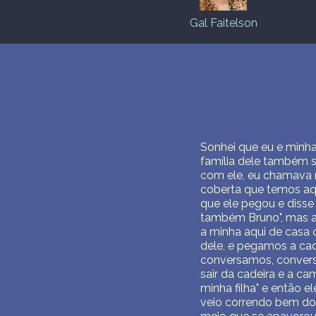
Gal Faitelson
Sonhei que eu e minha
família dele também 
com ele, eu chamava 
coberta que temos aqu
que ele pegou e disse 
também Bruno", mas aí 
a minha aqui de casa 
dele, e pegamos a cad
conversamos, conversa
sair da cadeira e a c
minha filha" e então e
veio correndo bem doi