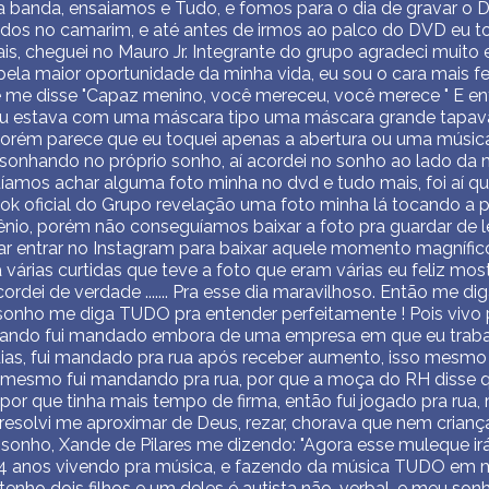
da banda, ensaiamos e Tudo, e fomos para o dia de gravar o D
odos no camarim, e até antes de irmos ao palco do DVD eu 
is, cheguei no Mauro Jr. Integrante do grupo agradeci muito e
pela maior oportunidade da minha vida, eu sou o cara mais f
e me disse "Capaz menino, você mereceu, você merece " E en
u estava com uma máscara tipo uma máscara grande tapava 
porém parece que eu toquei apenas a abertura ou uma música 
sonhando no próprio sonho, aí acordei no sonho ao lado da
amos achar alguma foto minha no dvd e tudo mais, foi aí q
k oficial do Grupo revelação uma foto minha lá tocando a 
ênio, porém não conseguíamos baixar a foto pra guardar de
tar entrar no Instagram para baixar aquele momento magnífico 
a várias curtidas que teve a foto que eram várias eu feliz mo
cordei de verdade ....... Pra esse dia maravilhoso. Então me dig
sonho me diga TUDO pra entender perfeitamente ! Pois vivo 
uando fui mandado embora de uma empresa em que eu trabal
dias, fui mandado pra rua após receber aumento, isso mesmo
 mesmo fui mandando pra rua, por que a moça do RH disse q
or que tinha mais tempo de firma, então fui jogado pra rua
e resolvi me aproximar de Deus, rezar, chorava que nem crian
nho, Xande de Pilares me dizendo: "Agora esse muleque irá
 4 anos vivendo pra música, e fazendo da música TUDO em m
 tenho dois filhos e um deles é autista não-verbal, e meu so