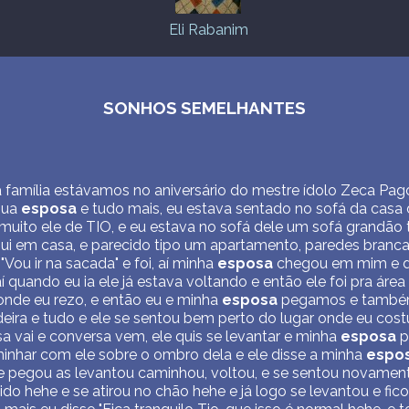
Eli Rabanim
SONHOS SEMELHANTES
 família estávamos no aniversário do mestre ídolo Zeca Pago
sua
esposa
e tudo mais, eu estava sentado no sofá da casa
muito ele de TIO, e eu estava no sofá dele um sofá grand
i em casa, e parecido tipo um apartamento, paredes brancas
"Vou ir na sacada" e foi, aí minha
esposa
chegou em mim e di
quando eu ia ele já estava voltando e então ele foi pra área 
onde eu rezo, e então eu e minha
esposa
pegamos e também
eira e tudo e ele se sentou bem perto do lugar onde eu cos
 vai e conversa vem, ele quis se levantar e minha
esposa
p
aminhar com ele sobre o ombro dela e ele disse a minha
espo
le pegou as levantou caminhou, voltou, e se sentou novamente
do hehe e se atirou no chão hehe e já logo se levantou e fic