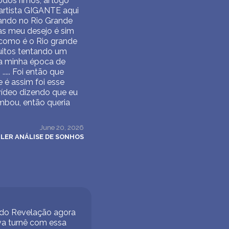
odos rimos, aí logo
artista GIGANTE aqui
cando no Rio Grande
as meu desejo é sim
 como é o Rio grande
muitos tentando um
 na minha época de
.... Foi então que
 é assim foi esse
vídeo dizendo que eu
mbou, então queria
June 20, 2026
LER ANÁLISE DE SONHOS
a do Revelação agora
va turnê com essa