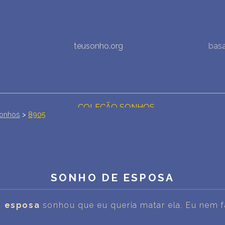
NOVA INTERPRETAÇÃO DOS SONHOS
teusonho.org
bas
DIÁRIO DOS SEUS SONHOS (0)
DICIONÁRIO DE SÍMBOLOS DOS SONHOS
COLEÇÃO SONHOS
onhos
>
8905
ESTATÍSTICAS DE SONHOS
SONHOS COMUNS
SONHO DE ESPOSA
COMPRE O BANCO DE DADOS DOS SONHOS
$
PERGUNTAS FREQUENTES
a
esposa
sonhou que eu queria matar ela. Eu nem f