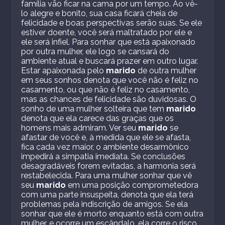
família vão ficar na cama por um tempo. Ao vê-
lo alegre e bonito, sua casa ficará cheia de
felicidade e boas perspectivas serão suas. Se ele
estiver doente, você será maltratado por ele e
ele será infiel. Para sonhar que está apaixonado
por outra mulher, ele logo se cansará do
ambiente atual e buscará prazer em outro lugar.
Estar apaixonada pelo
marido
de outra mulher
em seus sonhos denota que você não é feliz no
casamento, ou que não é feliz no casamento,
mas as chances de felicidade são duvidosas. O
sonho de uma mulher solteira que tem
marido
denota que ela carece das graças que os
homens mais admiram. Ver seu
marido
se
afastar de você e, à medida que ele se afasta,
fica cada vez maior, o ambiente desarmônico
impedirá a simpatia imediata. Se conclusões
desagradáveis ​​forem evitadas, a harmonia será
restabelecida. Para uma mulher sonhar que vê
seu
marido
em uma posição comprometedora
com uma parte insuspeita, denota que ela terá
problemas pela indiscrição de amigos. Se ela
sonhar que ele é morto enquanto está com outra
mulher, e ocorre um escândalo, ela corre o risco