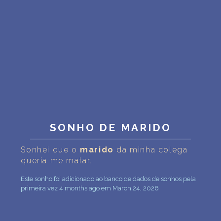
INTERPRETAÇÃO PESSOAL DOS SONHOS
SOBRE NÓS
POLÍTICA DE PRIVACIDADE
TERMOS DE USO
2
SONHO DE MARIDO
Sonhei que o
marido
da minha colega
queria me matar.
Este sonho foi adicionado ao banco de dados de sonhos pela
primeira vez 4 months ago em March 24, 2026