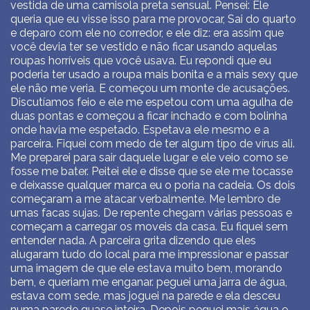
vestida de uma camisola preta sensual. Pensei: Ele
queria que eu visse isso para me provocar, Sai do quarto
e deparo com ele no corredor, e ele diz: era assim que
você devia ter se vestido e não ficar usando aquelas
roupas horríveis que você usava. Eu repondi que eu
poderia ter usado a roupa mais bonita e a mais sexy que
ele não me veria. E começou um monte de acusações.
Discutíamos feio e ele me espetou com uma agulha de
duas pontas e começou a ficar inchado e com bolinha
onde havia me espetado. Espetava ele mesmo e a
parceira. Fiquei com medo de ter algum tipo de vírus ali.
Me preparei para sair daquele lugar e ele veio como se
fosse me bater. Peitei ele e disse que se ele me tocasse
e deixasse qualquer marca eu o poria na cadeia. Os dois
começaram a me atacar verbalmente. Me lembro de
umas facas sujas. De repente chegam várias pessoas e
começam a carregar os moveis da casa. Eu fiquei sem
entender nada. A parceira grita dizendo que eles
alugaram tudo do local para me impressionar e passar
uma imagem de que ele estava muito bem, morando
bem, e queriam me enganar. peguei uma jarra de água,
estava com sede, mas joguei na parede e ela desceu
numa parede quase inteira. Depois peguei mais água e