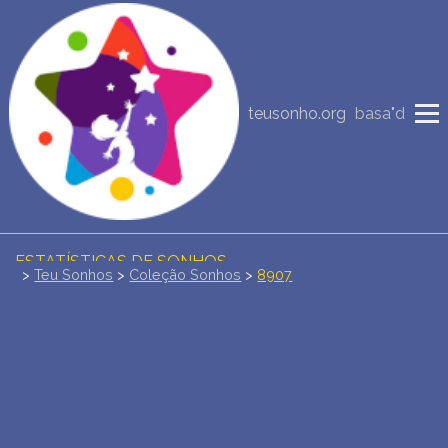
NOVA INTERPRETAÇÃO DOS SONHOS
teusonho.org
basa"d
DIÁRIO DOS SEUS SONHOS (0)
DICIONÁRIO DE SÍMBOLOS DOS SONHOS
COLEÇÃO SONHOS
ESTATÍSTICAS DE SONHOS
>
Teu Sonhos
>
Coleção Sonhos
>
8907
SONHOS COMUNS
COMPRE O BANCO DE DADOS DOS SONHOS
$
PERGUNTAS FREQUENTES