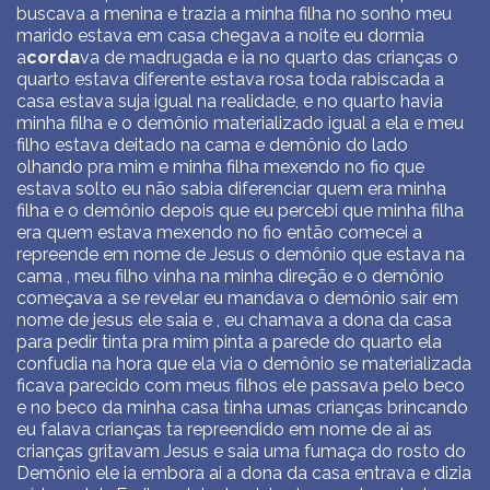
buscava a menina e trazia a minha filha no sonho meu
marido estava em casa chegava a noite eu dormia
a
corda
va de madrugada e ia no quarto das crianças o
quarto estava diferente estava rosa toda rabiscada a
casa estava suja igual na realidade, e no quarto havia
minha filha e o demônio materializado igual a ela e meu
filho estava deitado na cama e demônio do lado
olhando pra mim e minha filha mexendo no fio que
estava solto eu não sabia diferenciar quem era minha
filha e o demônio depois que eu percebi que minha filha
era quem estava mexendo no fio então comecei a
repreende em nome de Jesus o demônio que estava na
cama , meu filho vinha na minha direção e o demônio
começava a se revelar eu mandava o demônio sair em
nome de jesus ele saia e , eu chamava a dona da casa
para pedir tinta pra mim pinta a parede do quarto ela
confudia na hora que ela via o demônio se materializada
ficava parecido com meus filhos ele passava pelo beco
e no beco da minha casa tinha umas crianças brincando
eu falava crianças ta repreendido em nome de ai as
crianças gritavam Jesus e saia uma fumaça do rosto do
Demônio ele ia embora ai a dona da casa entrava e dizia