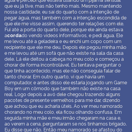
água e percebi que estava usando um pijama sensual
que eu já tive, mas não tenho mais. Mesmo mantendo
nossa castidade, eu saí do quarto com a intenção de
pegar água, mas também com a intenção escondida de
que ele me visse assim, querendo ter relações com ele.
Fui até a porta do quarto dele, porque ele ainda estava
a
corda
do vendo vídeos informativos, e pedi água. Ele
me levou até a geladeira e eu enchi um copo com um
recipiente que ele me deu. Depois ele pegou minha mão
e me levou até um sofá que não existe na sala da casa
dele. Lá ele deitou a cabeça no meu colo e começou a
chorar de forma incontrolável. Eu tentava perguntar o
que tinha acontecido, mas ele não conseguia falar de
tanto chorar. Em outro quarto, vi que havia um
computador, e antes disso ele estaria jogando um Game
Boy em um cômodo que também não existe na casa
real. Logo depois a avó dele chegou trazendo alguns
pacotes de presente vermelhos para me dar, dizendo
que achou que eu acharia úteis. Ao ver meu namorado
chorando no meu colo, ela ficou olhando confusa. Em
seguida minha mãe e meu irmão chegaram na casa e,
ao verem a cena, perguntaram se nós tínhamos brigado.
Eu disse que não. Então meu namorado se afastou do