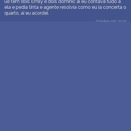
ué tem dois Emily e dois dominic ai eu contava tudo a
ela e pedia tinta e agente resolvia como eu ia concerta o
quarto, ai eu acordei.
October 06, 2025
>
LER ANÁLISE DE SONHOS
1
Próxima página >>
Novo: compre o banco de dados de sonhos e
símbolos
WE SUPPORT ISRAEL ✡