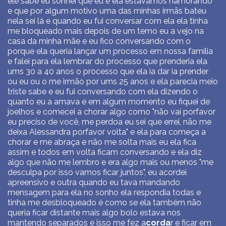
ele sabe eu sonhei que eu e ela estávamos namorando
e que por algum motivo uma das minhas irmãs bateu
nela sei lá e quando eu fui conversar com ela ela tinha
me bloqueado mais depois de um temo eu a vejo na
casa da minha mãe e eu fico conversando com o
porque ela queria lançar um processo em nossa família
e falei para ela lembrar do processo que prenderia ela
ums 30 a 40 anos o processo que ela ia dar ia prender
ou eu ou o me irmão por ums 25 anos e ela parecia meio
triste sabe e eu fui conversando com ela dizendo o
quanto eu a amava e em algum momento eu fiquei de
joelhos e comecei a chorar algo como "não vai porfavor
eu preciso de você, me perdoa eu sei que errei, não me
deixa Alessandra porfavor volta" e ela para começa a
chorar e me abraça e não me solta mais eu ela fica
assim e todos em volta ficam conversando e ela diz
algo que não me lembro e era algo mais ou menos "me
desculpa por isso vamos ficar juntos", eu acordei
apreensivo e outra quando eu tava mandando
mensagem para ela no sonho ela respondia todas e
tinha me desbloqueado é como se ela também não
queria ficar distante mais algo bolo estava nos
mantendo separados e isso me fez a
corda
r e ficar em