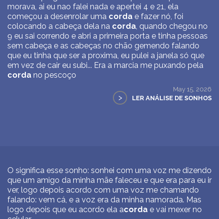
morava, ai eu nao falei nada e apertei 4 e 21, ela
começou a desenrolar uma
corda
e fazer nó, foi
colocando a cabeça dela na
corda
, quando chegou no
9 eu sai correndo e abri a primeira porta e tinha pessoas
sem cabeça e as cabeças no chão gemendo falando
que eu tinha que ser a proxima, eu pulei a janela só que
em vez de cair eu subi... Era a marcia me puxando pela
corda
no pescoço
May 15, 2026
>
LER ANÁLISE DE SONHOS
O significa esse sonho: sonhei com uma voz me dizendo
que um amigo da minha mãe faleceu e que era para eu ir
ver, logo depois acordo com uma voz me chamando
falando: vem cá, e a voz era da minha namorada. Mas
logo depois que eu acordo ela a
corda
e vai mexer no