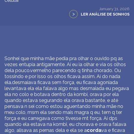
celular
January 31, 2026
>
LER ANÁLISE DE SONHOS
Sonhei que minha mãe pedia pra olhar o ouvido pq as
vezes entupia antigamente. Aí eu ia olhar e via os olhos
dela pouco.vermelho parecendo q tinha chorado. Ou
tossindo e por isso os olhos ficava assim. Aí do nada
ela.desmaiava ficava sem força, eu ficava agoniada
levantava ela ela falava algo mas desmaiada eu pegava
ela no colo e botava dentro da kombi, orava por ela
quando estava segurando ela orava bastante, e até
pensava n sei como estou aguentando minha mãe no
meu colo, msm ela sendo mais magra q eu, tem q ter
força e eu carregava como tivesse mt força. Aí dps
quando ela estava na kombi, eu chorava e orava falava
algo, alisava as pernas dela e ela se a
corda
va e ficava