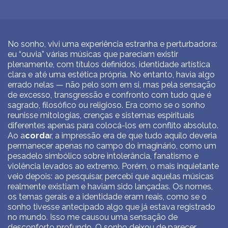
No sonho, vivi uma experiência estranha e perturbadora:
eu “ouvia” várias músicas que pareciam existir
plenamente, com títulos definidos, identidade artística
clara e até uma estética própria. No entanto, havia algo
errado nelas — não pelo som em si, mas pela sensação
de excesso, transgressão e confronto com tudo que é
sagrado, filosófico ou religioso. Era como se o sonho
reunisse mitologias, crenças e sistemas espirituais
diferentes apenas para colocá-los em conflito absoluto.
Ao a
corda
r, a impressão era de que tudo aquilo deveria
permanecer apenas no campo do imaginário, como um
pesadelo simbólico sobre intolerância, fanatismo e
violência levados ao extremo. Porém, o mais inquietante
veio depois: ao pesquisar, percebi que aquelas músicas
realmente existiam e haviam sido lançadas. Os nomes,
os temas gerais e a identidade eram reais, como se o
sonho tivesse antecipado algo que já estava registrado
no mundo. Isso me causou uma sensação de
desconforto profundo. O sonho deixou de parecer