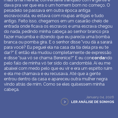
dava pra ver que era o um homem bom no começo. O
pesadelo se passava em outra época antiga
escravocrata, eu estava com roupas antigas e tudo
antigo. Feito isso, chegamos em um casarão cheio de
entrada onde ficava os escravos e uma escrava chegou
do nada, pedindo minha cabeça ao senhor branco pra
fazer macumba e dizendo que eu parecia uma bomba
branca ou pomba gira. E o senhor disse "vou dá a sarará
para você? Eu peguei ela na casa da tia dela pra eu te
dar?" E então ela mudou completamente de expressão
e disse "sua vó se chama Berenice?" E eu con
corda
ndo
pelo falo de minha vó ter sido do candomblé. Aí eu me
abaixei com medo pelo que eu vir e era um espírito ruim
e ela me chamava e eu recusava. Até que a gente
entrou dentro da casa e apareceu outra mulher negra
vindo atrás de mim. Como se eles quisessem minha
cabeça.
January 04, 2026
>
LER ANÁLISE DE SONHOS