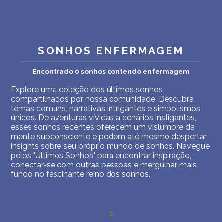
INTERPRETAÇÃO PESSOAL DOS SONHOS
SOBRE NÓS
SONHOS ENFERMAGEM
POLÍTICA DE PRIVACIDADE
Encontrado 0 sonhos contendo enfermagem
TERMOS DE USO
Explore uma coleção dos últimos sonhos
2
compartilhados por nossa comunidade. Descubra
temas comuns, narrativas intrigantes e simbolismos
únicos. De aventuras vívidas a cenários instigantes,
esses sonhos recentes oferecem um vislumbre da
mente subconsciente e podem até mesmo despertar
insights sobre seu próprio mundo de sonhos. Navegue
pelos "Últimos Sonhos" para encontrar inspiração,
conectar-se com outras pessoas e mergulhar mais
fundo no fascinante reino dos sonhos.
1