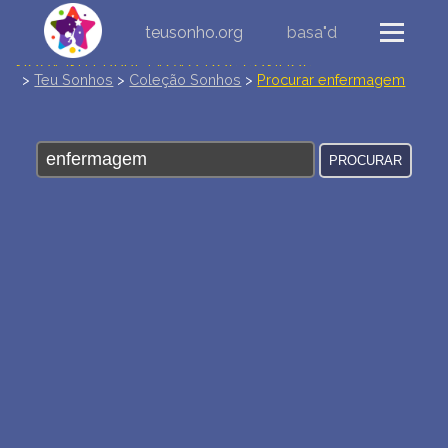
teusonho.org
basa"d
NOVA INTERPRETAÇÃO DOS SONHOS
>
Teu Sonhos
>
Coleção Sonhos
>
Procurar enfermagem
DIÁRIO DOS SEUS SONHOS (0)
DICIONÁRIO DE SÍMBOLOS DOS SONHOS
COLEÇÃO SONHOS
ESTATÍSTICAS DE SONHOS
SONHOS COMUNS
COMPRE O BANCO DE DADOS DOS SONHOS
$
PERGUNTAS FREQUENTES