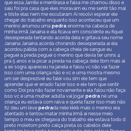
que essa Jamile e mentirasa e falsa me chamou disso e
saiu foi pra casa que eles moravam eu me sentir tão mal
e triste elas nem me escutaram Aí resolvi esperar ele
chegar do trabalho enquanto isso aconteceu que um
menino arrumou uma
pedra
enorme na cabeca de
minha irmã Janaína e ela ficava em consciênte eu fiquei
desesperada tentando acorda dela e gritava seu nome
Janaína Janaína acorda chorando desesperada aí ela
acordou pálida com a cabeça cheia de sangue eu
peguei a preda peguei o menino que devia ter umns 4
pra 5 anos e ia picar a preda na cabeça dele tbm mais aí
a ex sogra apareceu na janela e falou vc não vai fazer
isso com uma criança não e vc e uma mostra mesmo
um ser desprezível eu falei vou sim ele tem que
aprender que er errado fazer isso e ele tem que sentir
como Doi pra não fazer novamente e ela falou não faça
isso vc e uma mulher adulta vai jogar
pedra
né uma
criança eu estava com raiva e queria fazer isso mais não
fiz deu um leve
pedra
da nele kkkk mais o menino era
atentado e tentou matar minha irmã aí nesse meio
tempo o meu ex chegava do trabalho ele estava todo d
preto moletom preto calça preta os cabelos dele