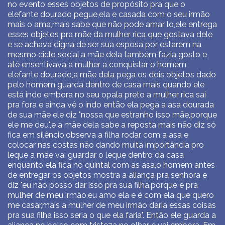
no evento esses objetos de propósito pra que o
elefante dourado pegue,ela e casada com o seu irmão
mais o ama,mais sabe que não pode amar lo,ele entrega
esses objetos pra mãe da mulher rica que gostava dele
e se achava digna de ser sua esposa por estarem na
mesmo ciclo social,a mãe dela também fazia gosto e
até ensentivava a mulher a conquistar o homem
elefante dourado,a mãe dela pega os dois objetos dado
pelo homem guarda dentro de casa mais quando ele
está indo embora no seu opala preto a mulher rica sai
pra fora e ainda vê o indo então ela pega a asa dourada
de sua mãe ele diz "nossa que estranho isso mãe,porque
ele me deu",e a mãe dela sabe a reposta mais não diz só
fica em silêncio,observa a filha rodar com a asa e
colocar nas costas não dando muita importância pro
leque a mãe vai guardar o leque dentro da casa
enquanto ela fica no quintal com as asa,o homem antes
de entregar os objetos mostra a aliança pra senhora e
diz "eu não posso dar isso pra sua filha,porque e pra
mulher de meu irmão,eu amo ela e é com ela que quero
me casar,mais a mulher de meu irmão daria essas coisas
pra sua filha isso seria o que ela faria". Então ele guarda a