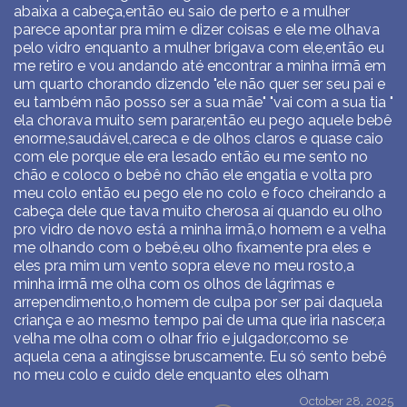
abaixa a cabeça,então eu saio de perto e a mulher
parece apontar pra mim e dizer coisas e ele me olhava
pelo vidro enquanto a mulher brigava com ele,então eu
me retiro e vou andando até encontrar a minha irmã em
um quarto chorando dizendo "ele não quer ser seu pai e
eu também não posso ser a sua mãe" "vai com a sua tia "
ela chorava muito sem parar,então eu pego aquele bebê
enorme,saudável,careca e de olhos claros e quase caio
com ele porque ele era lesado então eu me sento no
chão e coloco o bebê no chão ele engatia e volta pro
meu colo então eu pego ele no colo e foco cheirando a
cabeça dele que tava muito cherosa aí quando eu olho
pro vidro de novo está a minha irmã,o homem e a velha
me olhando com o bebê,eu olho fixamente pra eles e
eles pra mim um vento sopra eleve no meu rosto,a
minha irmã me olha com os olhos de lágrimas e
arrependimento,o homem de culpa por ser pai daquela
criança e ao mesmo tempo pai de uma que iria nascer,a
velha me olha com o olhar frio e julgador,como se
aquela cena a atingisse bruscamente. Eu só sento bebê
no meu colo e cuido dele enquanto eles olham
October 28, 2025