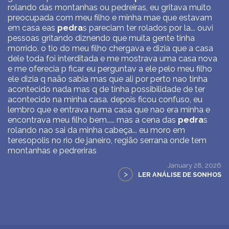
rolando das montanhas ou pedreiras, eu gritava muito
preocupada com meu filho e minha mae que estavam
em casa eas
pedra
s pareciam ter rolados por la... ouvi
pessoas gritando diznendo que muita gente tinha
morrido. o tio do meu filho chergava e dizia que a casa
dele toda foi interditada e me mostrava uma casa nova
e me oferecia p ficar eu perguntav a ele pelo meu filho
ele dizia q naão sabia mas que ali por perto nao tinha
acontecido nada mas q de tinha possibilidade de ter
acontecido na minha casa. depois ficou confuso, eu
lembro que e entrava numa casa que nao era minha e
encontrava meu filho bem..... mas a cena das
pedra
s
rolando nao sai da minha cabeça... eu moro em
teresopolis no rio de janeiro, região serrana onde tem
montanhas e pedreriras
January 28, 2026
>
LER ANÁLISE DE SONHOS