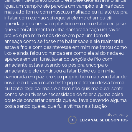
também tava preto boca preta pele dele estava Branca
igual um vampiro ele parecia um vampiro e tinha ficado
mais alto tbm e com músculo malhado eu fui até ele pra
ir falar com ele não sei oque aí ele me chamou eiii
querida jogou um saco plástico em mim e falou eu já sei
que vc foi atormenta minha namorada faça um favor
pra vc e pra mim e nós deixe em paz um tom de
ameaça como se fosse me bater sabe e ele realmente
estava frio e com desinteresse em mim me tratou como
lixo e ainda falou vc nunca será como ela ai do nada eu
aparece em um túnel lavando lençóis de frio com
amaciante estava usando os pés pra encorpa o
amaciante e ele continuou a falar Deixe eu e minha
namorada em paz pro seu próprio bem não vou falar de
novo e eu ficava muito triste pq me tratou dessa forma
eu tentei explicar mais ele tbm não quis me ouvir sentir
como se eu tivesse necessidade de falar alguma coisa
oque de concertar paracia que eu tava devendo alguma
cosia sendo que eu que fui a vítima na situação
July 21, 2025
>
LER ANÁLISE DE SONHOS