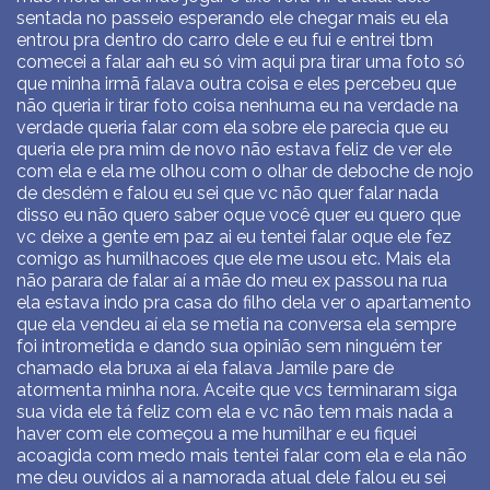
sentada no passeio esperando ele chegar mais eu ela
entrou pra dentro do carro dele e eu fui e entrei tbm
comecei a falar aah eu só vim aqui pra tirar uma foto só
que minha irmã falava outra coisa e eles percebeu que
não queria ir tirar foto coisa nenhuma eu na verdade na
verdade queria falar com ela sobre ele parecia que eu
queria ele pra mim de novo não estava feliz de ver ele
com ela e ela me olhou com o olhar de deboche de nojo
de desdém e falou eu sei que vc não quer falar nada
disso eu não quero saber oque você quer eu quero que
vc deixe a gente em paz ai eu tentei falar oque ele fez
comigo as humilhacoes que ele me usou etc. Mais ela
não parara de falar aí a mãe do meu ex passou na rua
ela estava indo pra casa do filho dela ver o apartamento
que ela vendeu aí ela se metia na conversa ela sempre
foi intrometida e dando sua opinião sem ninguém ter
chamado ela bruxa aí ela falava Jamile pare de
atormenta minha nora. Aceite que vcs terminaram siga
sua vida ele tá feliz com ela e vc não tem mais nada a
haver com ele começou a me humilhar e eu fiquei
acoagida com medo mais tentei falar com ela e ela não
me deu ouvidos ai a namorada atual dele falou eu sei