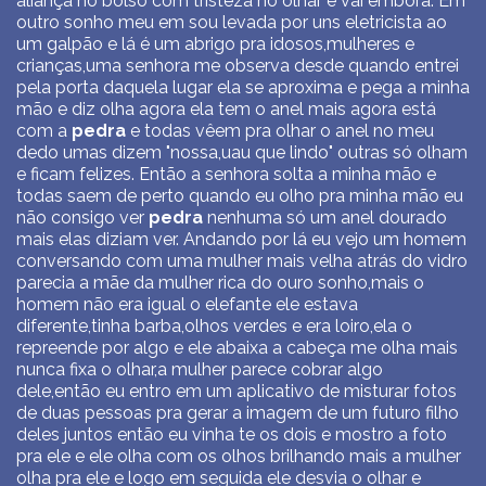
aliança no bolso com tristeza no olhar e vai embora. Em
outro sonho meu em sou levada por uns eletricista ao
um galpão e lá é um abrigo pra idosos,mulheres e
crianças,uma senhora me observa desde quando entrei
pela porta daquela lugar ela se aproxima e pega a minha
mão e diz olha agora ela tem o anel mais agora está
com a
pedra
e todas vêem pra olhar o anel no meu
dedo umas dizem "nossa,uau que lindo" outras só olham
e ficam felizes. Então a senhora solta a minha mão e
todas saem de perto quando eu olho pra minha mão eu
não consigo ver
pedra
nenhuma só um anel dourado
mais elas diziam ver. Andando por lá eu vejo um homem
conversando com uma mulher mais velha atrás do vidro
parecia a mãe da mulher rica do ouro sonho,mais o
homem não era igual o elefante ele estava
diferente,tinha barba,olhos verdes e era loiro,ela o
repreende por algo e ele abaixa a cabeça me olha mais
nunca fixa o olhar,a mulher parece cobrar algo
dele,então eu entro em um aplicativo de misturar fotos
de duas pessoas pra gerar a imagem de um futuro filho
deles juntos então eu vinha te os dois e mostro a foto
pra ele e ele olha com os olhos brilhando mais a mulher
olha pra ele e logo em seguida ele desvia o olhar e