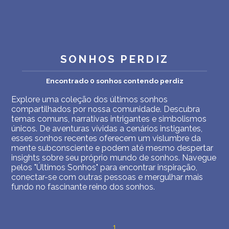
INTERPRETAÇÃO PESSOAL DOS SONHOS
SOBRE NÓS
POLÍTICA DE PRIVACIDADE
SONHOS PERDIZ
TERMOS DE USO
Encontrado 0 sonhos contendo perdiz
Explore uma coleção dos últimos sonhos
2
compartilhados por nossa comunidade. Descubra
temas comuns, narrativas intrigantes e simbolismos
únicos. De aventuras vívidas a cenários instigantes,
esses sonhos recentes oferecem um vislumbre da
mente subconsciente e podem até mesmo despertar
insights sobre seu próprio mundo de sonhos. Navegue
pelos "Últimos Sonhos" para encontrar inspiração,
conectar-se com outras pessoas e mergulhar mais
fundo no fascinante reino dos sonhos.
1