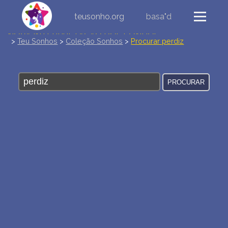
teusonho.org
basa"d
NOVA INTERPRETAÇÃO DOS SONHOS
>
Teu Sonhos
>
Coleção Sonhos
>
Procurar perdiz
DIÁRIO DOS SEUS SONHOS (0)
DICIONÁRIO DE SÍMBOLOS DOS SONHOS
COLEÇÃO SONHOS
ESTATÍSTICAS DE SONHOS
SONHOS COMUNS
COMPRE O BANCO DE DADOS DOS SONHOS
$
PERGUNTAS FREQUENTES