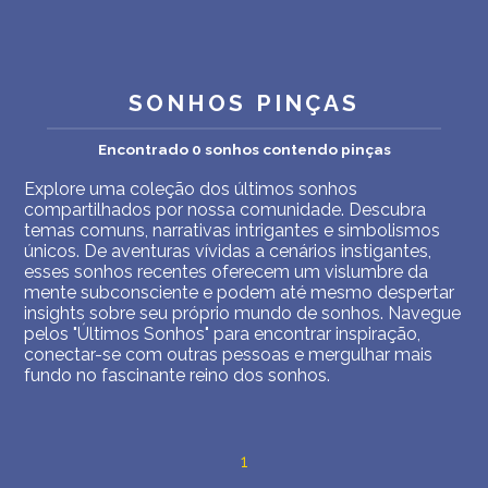
INTERPRETAÇÃO PESSOAL DOS SONHOS
SOBRE NÓS
SONHOS PINÇAS
POLÍTICA DE PRIVACIDADE
Encontrado 0 sonhos contendo pinças
TERMOS DE USO
Explore uma coleção dos últimos sonhos
compartilhados por nossa comunidade. Descubra
1
temas comuns, narrativas intrigantes e simbolismos
únicos. De aventuras vívidas a cenários instigantes,
esses sonhos recentes oferecem um vislumbre da
mente subconsciente e podem até mesmo despertar
insights sobre seu próprio mundo de sonhos. Navegue
pelos "Últimos Sonhos" para encontrar inspiração,
conectar-se com outras pessoas e mergulhar mais
fundo no fascinante reino dos sonhos.
1