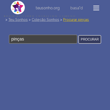
teusonho.org
basa"d
NOVA INTERPRETAÇÃO DOS SONHOS
>
Teu Sonhos
>
Coleção Sonhos
>
Procurar pinças
DIÁRIO DOS SEUS SONHOS (0)
DICIONÁRIO DE SÍMBOLOS DOS SONHOS
COLEÇÃO SONHOS
ESTATÍSTICAS DE SONHOS
SONHOS COMUNS
COMPRE O BANCO DE DADOS DOS SONHOS
$
PERGUNTAS FREQUENTES