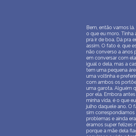
Bem, então vamos lá. 
o que eu moro. Tinha 
pra ir de boa. Dá pra 
assim. O fato é, que 
não converso a anos 
em conversar com ela 
igual o dela, mas a c
tem uma pequena área 
uma voltinha e preferi
com ambos os portões
uma garota. Alguém q
por ela. Embora antes
minha vida, é o que e
julho daquele ano. O 
sim correspondíamos 
problemas e ainda era
éramos super felizes
porque a mãe dela fla