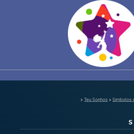
>
Teu Sonhos
>
Símbolos 
S