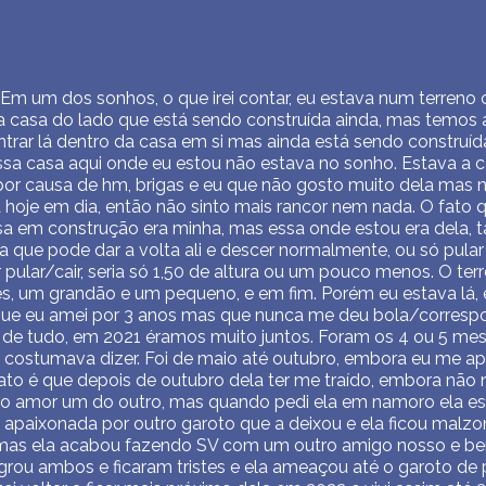
Em um dos sonhos, o que irei contar, eu estava num terreno 
a casa do lado que está sendo construída ainda, mas temos a
entrar lá dentro da casa em si mas ainda está sendo construí
essa casa aqui onde eu estou não estava no sonho. Estava a c
por causa de hm, brigas e eu que não gosto muito dela mas
hoje em dia, então não sinto mais rancor nem nada. O fato q
asa em construção era minha, mas essa onde estou era dela, 
que pode dar a volta ali e descer normalmente, ou só pular 
r pular/cair, seria só 1,50 de altura ou um pouco menos. O terr
, um grandão e um pequeno, e em fim. Porém eu estava lá,
ue eu amei por 3 anos mas que nunca me deu bola/corresp
 de tudo, em 2021 éramos muito juntos. Foram os 4 ou 5 mes
u costumava dizer. Foi de maio até outubro, embora eu me a
fato é que depois de outubro dela ter me traído, embora n
o amor um do outro, mas quando pedi ela em namoro ela e
 apaixonada por outro garoto que a deixou e ela ficou malzo
 mas ela acabou fazendo SV com um outro amigo nosso e b
grou ambos e ficaram tristes e ela ameaçou até o garoto de 