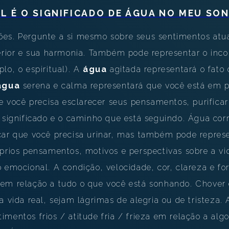
INTERPRETAÇÃO PESSOAL DOS SONHOS
L É O SIGNIFICADO DE
ÁGUA
NO MEU SO
SOBRE NÓS
es. Pergunte a si mesmo sobre seus sentimentos atu
POLÍTICA DE PRIVACIDADE
terior e sua harmonia. Também pode representar o inc
lo, o espiritual). A
água
agitada representará o fato
TERMOS DE USO
água
serena e calma representará que você está em 
1
ue você precisa esclarecer seus pensamentos, purifica
o significado e o caminho que está seguindo. Água cor
car que você precisa urinar, mas também pode represe
óprios pensamentos, motivos e perspectivas sobre a v
 emocional. A condição, velocidade, cor, clareza e f
 em relação a tudo o que você está sonhando. Chove
a vida real, sejam lágrimas de alegria ou de tristeza
mentos frios / atitude fria / frieza em relação a alg