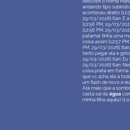
descobri o nome Maria
andando tipo subindo
aconteceu direito [12:
29/03/2026] Itan: E a
[12:56 PM, 29/03/2026
[12:56 PM, 29/03/2026
patamar tinha uma mulh
coisa assim [12:57 PM
PM, 29/03/2026] Itan:
tento pegar ela e gri
29/03/2026] Itan: Eu 
29/03/2026] Itan: Ne
coisa preta em forma t
que vc acha ela a todo
um flash de novo e eu
Até meio que a sombra
cesta sai da
água
com 
minha filha aquilo) [1