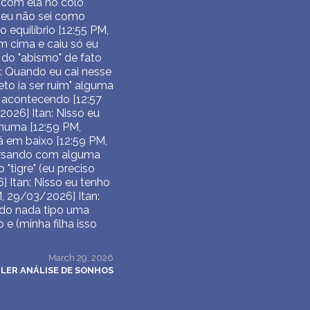
 com ela no colo
 eu não sei como
 equilíbrio [12:55 PM,
m cima e caiu só eu
 do "abismo" de fato
n: Quando eu cai nesse
to ia ser ruim" alguma
á acontecendo [12:57
2026] Itan: Nisso eu
nhuma [12:59 PM,
á em baixo [12:59 PM,
versando com alguma
"tigre" (eu preciso
] Itan: Nisso eu tenho
, 29/03/2026] Itan:
 do nada tipo uma
e (minha filha isso
March 29, 2026
LER ANÁLISE DE SONHOS