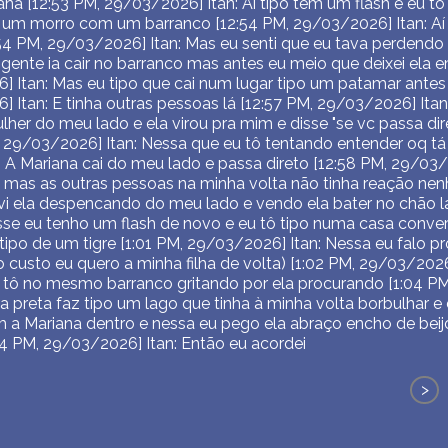
na [12:53 PM, 29/03/2026] Itan: Aí tipo tem um flash e eu tô
 um morro com um barranco [12:54 PM, 29/03/2026] Itan: Aí
54 PM, 29/03/2026] Itan: Mas eu senti que eu tava perdendo o
 gente ia cair no barranco mas antes eu meio que deixei ela e
] Itan: Mas eu tipo que cai num lugar tipo um patamar antes
] Itan: E tinha outras pessoas lá [12:57 PM, 29/03/2026] Ita
er do meu lado e ela virou pra mim e disse "se vc passa dire
, 29/03/2026] Itan: Nessa que eu tô tentando entender oq t
 A Mariana cai do meu lado e passa direto [12:58 PM, 29/03/
to mas as outras pessoas na minha volta não tinha reação ne
vi ela despencando do meu lado e vendo ela bater no chão l
sse eu tenho um flash de novo e eu tô tipo numa casa con
ipo de um tigre [1:01 PM, 29/03/2026] Itan: Nessa eu falo pro 
 custo eu quero a minha filha de volta) [1:02 PM, 29/03/2026
 tô no mesmo barranco gritando por ela procurando [1:04 PM
 preta faz tipo um lago que tinha à minha volta borbulhar e
a Mariana dentro e nessa eu pego ela abraço encho de beijo 
:04 PM, 29/03/2026] Itan: Então eu acordei
>