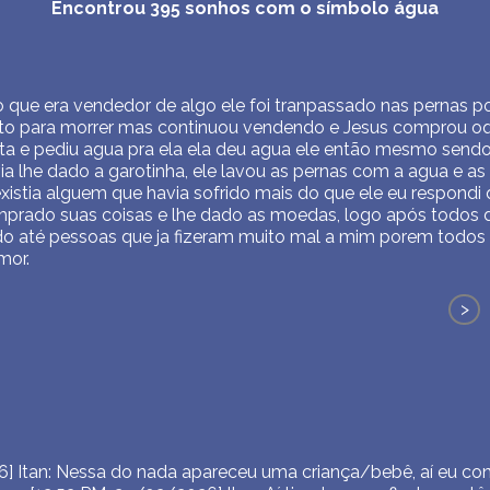
Encontrou
395
sonhos com o símbolo
água
que era vendedor de algo ele foi tranpassado nas pernas p
lto para morrer mas continuou vendendo e Jesus comprou oq
ta e pediu agua pra ela ela deu agua ele então mesmo send
a lhe dado a garotinha, ele lavou as pernas com a agua e as 
xistia alguem que havia sofrido mais do que ele eu respondi 
rado suas coisas e lhe dado as moedas, logo após todos d
o até pessoas que ja fizeram muito mal a mim porem todo
mor.
>
6] Itan: Nessa do nada apareceu uma criança/bebê, aí eu c