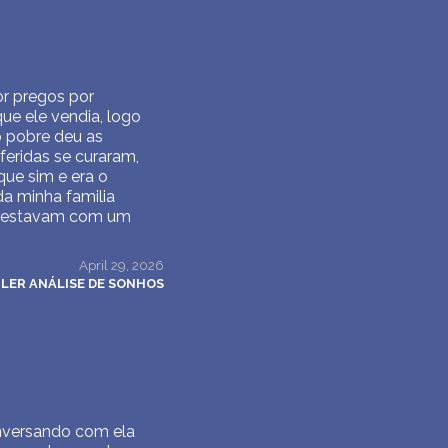
or pregos por
ue ele vendia, logo
o pobre deu as
feridas se curaram,
que sim e era o
a minha familia
s estavam com um
April 29, 2026
LER ANÁLISE DE SONHOS
onversando com ela