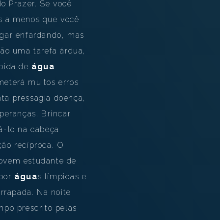
do Prazer. Se você
mas a menos que você
pegar enfardando, mas
rão uma tarefa árdua,
ubida de
água
eterá muitos erros
ta pressagia doença,
peranças. Brincar
á-lo na cabeça
ão recíproca. O
 jovem estudante de
 por
água
s límpidas e
rrapada. Na noite
po prescrito pelas