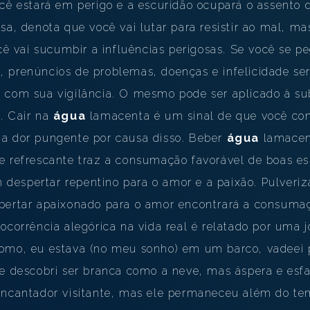
cê estará em perigo e a escuridão ocupará o assento 
sa, denota que você vai lutar para resistir ao mal, 
ocê vai sucumbir a influências perigosas. Se você se 
 prenúncios de problemas, doenças e infelicidade se
 com sua vigilância. O mesmo pode ser aplicado à s
. Cair na
água
lamacenta é um sinal de que você com
a dor pungente por causa disso. Beber
água
lamacen
e refrescante traz a consumação favorável de boas es
despertar repentino para o amor e a paixão. Pulveriz
pertar apaixonado para o amor encontrará a consumaç
ocorrência alegórica na vida real é relatado por uma
como, eu estava (no meu sonho) em um barco, vadeei
ue descobri ser branca como a neve, mas áspera e esfa
encantador visitante, mas ele permaneceu além do tem