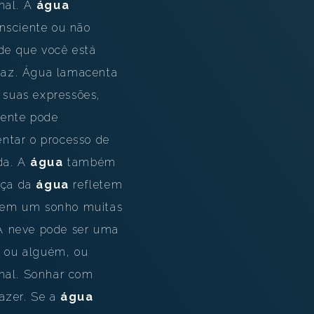
nal. A
água
onsciente ou não
 de que você está
paz. Água lamacenta
r suas expressões,
rente pode
ntar o processo de
ida. A
água
também
orça da
água
refletem
r em um sonho muitas
. A neve pode ser uma
o ou alguém, ou
nal. Sonhar com
razer. Se a
água