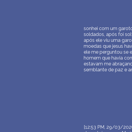
sonhei com um garoto 
soldados, após foi so
após ele viu uma garo
moedas que jesus havi
ele me perguntou se e
homem que havia comp
estavam me abraçand
semblante de paz e a
[12:53 PM, 29/03/202