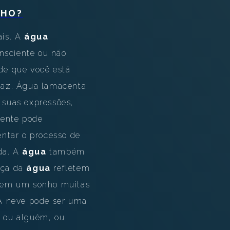
NHO?
ais. A
água
onsciente ou não
 de que você está
paz. Água lamacenta
r suas expressões,
rente pode
ntar o processo de
ida. A
água
também
orça da
água
refletem
r em um sonho muitas
. A neve pode ser uma
o ou alguém, ou