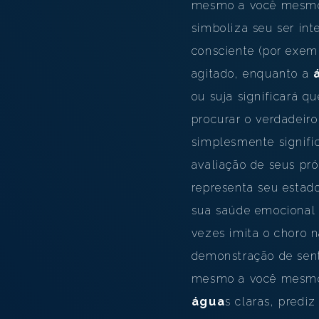
mesmo a você mesmo.
simboliza seu ser in
consciente (por exemp
agitado, enquanto a
ou suja significará q
procurar o verdadeir
simplesmente signifi
avaliação de seus pr
representa seu estado
sua saúde emocional
vezes imita o choro n
demonstração de senti
mesmo a você mesmo.
água
s claras, predi