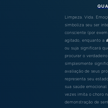
QUA
Limpeza. Vida. Emoçõ
simboliza seu ser in
consciente (por exemp
agitado, enquanto a
ou suja significará q
procurar o verdadeir
simplesmente signifi
avaliação de seus pr
representa seu estado
sua saúde emocional
vezes imita o choro n
demonstração de senti