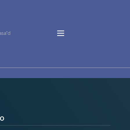
asa"d
HO