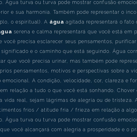
 Água turva ou turva pode mostrar confusão emocio
terior e sua harmonia. Também pode representar o inc
lo, o espiritual). A
água
agitada representará o fato
água
serena e calma representará que você está em 
ue você precisa esclarecer seus pensamentos, purifica
o significado e o caminho que está seguindo. Água cor
car que você precisa urinar, mas também pode represe
óprios pensamentos, motivos e perspectivas sobre a v
 emocional. A condição, velocidade, cor, clareza e f
 em relação a tudo o que você está sonhando. Chove
a vida real, sejam lágrimas de alegria ou de tristeza
mentos frios / atitude fria / frieza em relação a alg
 Água turva ou turva pode mostrar confusão emocio
z que você alcançará com alegria a prosperidade e o p