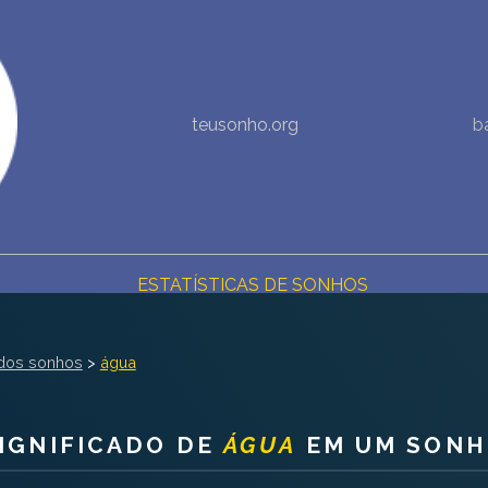
NOVA INTERPRETAÇÃO DOS SONHOS
teusonho.org
b
DIÁRIO DOS SEUS SONHOS (0)
DICIONÁRIO DE SÍMBOLOS DOS SONHOS
COLEÇÃO SONHOS
ESTATÍSTICAS DE SONHOS
SONHOS COMUNS
dos sonhos
>
água
COMPRE O BANCO DE DADOS DOS SONHOS
$
IGNIFICADO DE
ÁGUA
EM UM SON
PERGUNTAS FREQUENTES