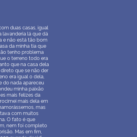
com duas casas, igual
 lavanderia lá que dá
da e não está tão bom
asa da minha tia que
 não tenho problema
ue o terreno todo era
tanto que na casa dela
direto que se não der
eno era igual o dela,
 e do nada apareceu
ondeu minha paixão
es mais felizes da
procimei mais dela em
ão namorássemos, mas
stava com muitos
na. O fato é que
em, nem foi completo
prisão. Mas em fim,