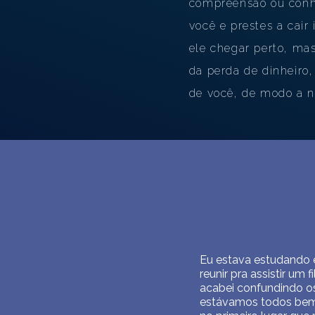
compreensão ou conhe
você e prestes a cair
ele chegar perto, mas
da perda de dinheiro,
de você, de modo a n
Eu estava estudando e
reunir pra assistir um
acabei confundindo os
estávamos todos bem 