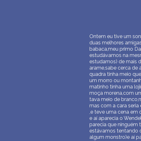
Ontem eu tive um son
duas melhores amigas 
babaca,meu primo Da
estudávamos na mesma
estudamos) de mais de
arame,sabe cerca de 
quadra tinha meio que
um morro ou montanha,
matinho tinha uma loj
moça morena,com um p
tava meio de branco,
mas com a cara seria 
,e teve uma cena em 
e aí aparecia o Wendel
parecia que ninguém t
estávamos tentando d
algum monstro)e aí p