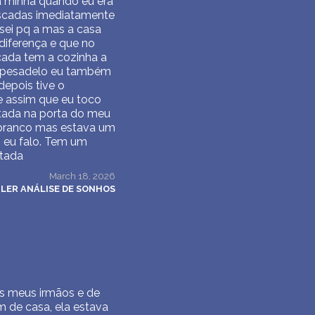
a minha quando eu era
 escadas imediatamente
 sei pq a mas a casa
diferença e que no
scada tem a cozinha a
se pesadelo eu também
depois tive o
e assim que eu toco
stada na porta do meu
e branco mas estava um
 eu falo. Tem um
stada
March 18, 2026
LER ANÁLISE DE SONHOS
dos meus irmãos e de
m de casa, ela estava