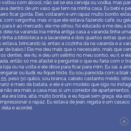
voltou com álcool, não sei se era cerveja ou vodka, mas pare
stava dentro de um vaso que tem na minha casa. Eu bebi e pe
ero ficar gorda. Eles voltaram e um rapaz muito bonito esta
í, com vergonha, mas vi que ele estava fazendo café, ou gela
ara ir ao mercado, ele me olhou, foi educado e me deu a lis
rás dele na varanda (na minha antiga casa a varanda tinha uma
e tinha a biblioteca e a lavanderia e dois quartos extras qu
as estava, brincando lá, entao a cozinha da na varanda e a v
r de baixo.) Ele me deu mais que o necessário, mais que cem 
s dentes, ele riu, e deu um selinho no meu sorriso, eu ri, e ele
da, então só me afastei e perguntei o que eu faria com o tro
loja ou na volta e ele disse para ficar para mim. Eu saí, a a
nganar ou iludir, eu fiquei triste. Eu sou parecida com a blair
1,55, peso 50 quilos, sou branca, cabelo castanho médio, olh
ariz é meio de batata, e ele é um modelo que sigo no instag
i não era mais a casa mas si. um corredor de apartamentos,
ela era loira, alta, muito bonita, e eu fiquei sem graça, ela
impressionar o rapaz. Eu estava de jean, regata e um casaco 
dela e acordei.
>