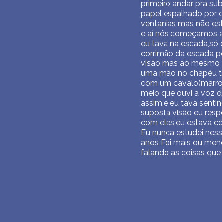
primeiro andar pra su
papel espalhado por ca
ventanias mas não est
e aí nós começamos a
eu tava na escada,só
corrimão da escada p
visão mas ao mesmo t
uma mão no chapéu ta
com um cavalo(marron)
meio que ouvi a voz d
assim,e eu tava senti
suposta visão eu resp
com eles,eu estava c
Eu nunca estudei ness
anos Foi mais ou meno
falando as coisas que