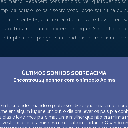
cimento. Receberá boas notícias. Ver qualquer cois
INTERPRETAÇÃO PESSOAL DOS SONHOS
 implica perigo; se cair sobre você, pode ser ruína ou 
SOBRE NÓS
 sentir sua falta, é um sinal de que você terá uma es
 ou outros infortúnios podem se seguir. Se for fixad
POLÍTICA DE PRIVACIDADE
ão implicar em perigo, sua condição irá melhorar apó
TERMOS DE USO
1
ÚLTIMOS SONHOS SOBRE ACIMA
Encontrou
24
sonhos com o símbolo
Acima
m faculdade, quando o professor disse que teria um dia ond
 filme em algum lugar e um outro dia pra levar os pais pra con
 dias e levei meu pai e mas uma mulher que não era minha m
vestidos pois pra mim era uma data importante. Quando ch