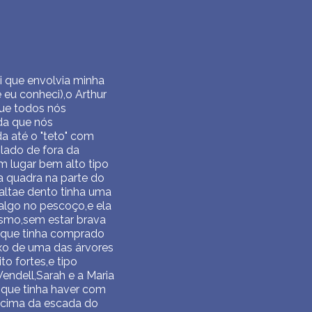
 que envolvia minha
eu conheci),o Arthur
ue todos nós
da que nós
a até o "teto" com
lado de fora da
m lugar bem alto tipo
a quadra na parte do
altae dento tinha uma
lgo no pescoço,e ela
esmo,sem estar brava
o que tinha comprado
xo de uma das árvores
to fortes,e tipo
endell,Sarah e a Maria
que tinha haver com
acima da escada do