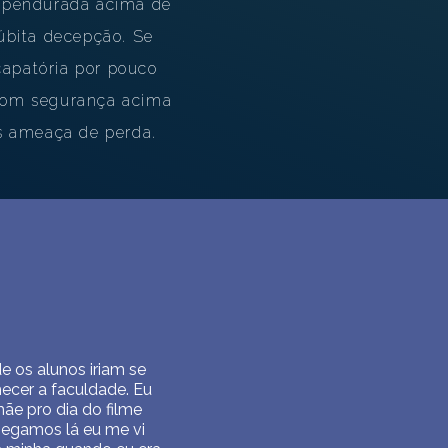
a pendurada acima de
súbita decepção. Se
capatória por pouco
o com segurança acima
s ameaça de perda.
e os alunos iriam se
hecer a faculdade. Eu
ãe pro dia do filme
egamos lá eu me vi