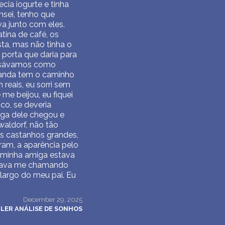
cia iogurte e tinha
nsei, tenho que
va junto com eles.
tina de café, os
ta, mas não tinha o
 porta que daria para
e usávamos como
aranda tem o caminho
reais, eu sorri sem
 me beijou, eu fiquei
co, se deveria
miga dele chegou e
 waldorf, não tão
os castanhos grandes,
ram, a aparência pelo
 minha amiga estava
 estava me chamando
largo do meu pai. Eu
December 29, 2025
LER ANÁLISE DE SONHOS