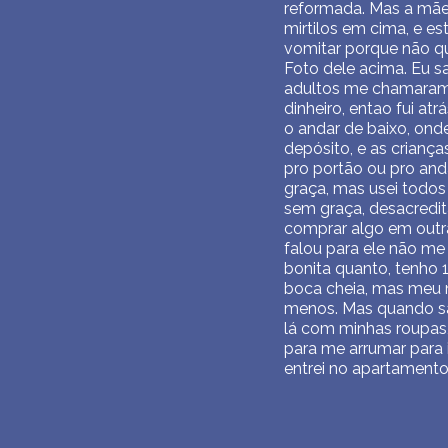
reformada. Mas a mãe 
mirtilos em cima, e e
vomitar porque não qu
Foto dele acima. Eu sa
adultos me chamaram p
dinheiro, entao fui at
o andar de baixo, ond
depósito, e as crianç
pro portão ou pro anda
graça, mas usei todos o
sem graça, desacredita
comprar algo em outra 
falou para ele não me e
bonita quanto, tenho 
boca cheia, mas meu n
menos. Mas quando sa
lá com minhas roupas, 
para me arrumar para 
entrei no apartamento 