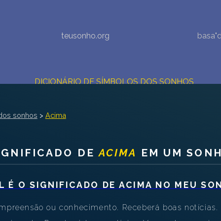
NOVA INTERPRETAÇÃO DOS SONHOS
teusonho.org
basa"
DIÁRIO DOS SEUS SONHOS (0)
DICIONÁRIO DE SÍMBOLOS DOS SONHOS
COLEÇÃO SONHOS
dos sonhos
>
Acima
ESTATÍSTICAS DE SONHOS
IGNIFICADO DE
ACIMA
EM UM SON
SONHOS COMUNS
COMPRE O BANCO DE DADOS DOS SONHOS
$
L É O SIGNIFICADO DE
ACIMA
NO MEU SO
PERGUNTAS FREQUENTES
ompreensão ou conhecimento. Receberá boas notícias. 