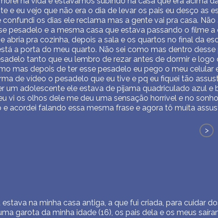
 morei na vida e estávamos subindo na casa que era acima d
te e eu vejo que não era o dia de levar os pais eu desço as
e confundi os dias ele reclama mas a gente vai pra casa. Não
se pesadelo e a mesma casa que estava passando o filme a 
e abria pra cozinha, depois a sala e os quartos no final da e
a está a porta do meu quarto. Não sei como mas dentro des
sadelo tanto que eu lembro de rezar antes de dormir e logo 
mo mas depois de ter esse pesadelo eu pego o meu celular 
rma de vídeo o pesadelo que eu tive e pq eu fiquei tão assu
ser um adolescente ele estava de pijama quadriculado azul 
u vi os olhos dele me deu uma sensação horrível e no sonho
o e acordei falando essa mesma frase e agora tô muita assu
>
 estava na minha casa antiga, a que fui criada, para cuidar 
 uma garota da minha idade (16), os pais dela e os meus saíra