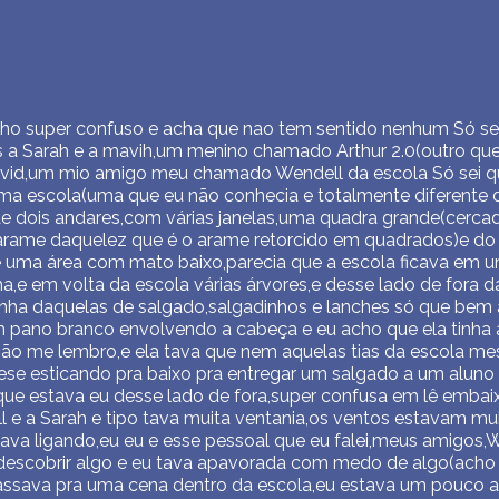
ho super confuso e acha que nao tem sentido nenhum Só sei
a Sarah e a mavih,um menino chamado Arthur 2.0(outro que 
vid,um mio amigo meu chamado Wendell da escola Só sei q
 escola(uma que eu não conhecia e totalmente diferente 
 dois andares,com várias janelas,uma quadra grande(cercad
arame daquelez que é o arame retorcido em quadrados)e do 
 uma área com mato baixo,parecia que a escola ficava em u
e em volta da escola várias árvores,e desse lado de fora d
inha daquelas de salgado,salgadinhos e lanches só que bem 
ano branco envolvendo a cabeça e eu acho que ela tinha a
não me lembro,e ela tava que nem aquelas tias da escola m
ese esticando pra baixo pra entregar um salgado a um alun
que estava eu desse lado de fora,super confusa em lê embai
l e a Sarah e tipo tava muita ventania,os ventos estavam mui
ava ligando,eu eu e esse pessoal que eu falei,meus amigos,W
escobrir algo e eu tava apavorada com medo de algo(acho 
assava pra uma cena dentro da escola,eu estava um pouco 