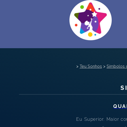
>
Teu Sonhos
>
Símbolos 
S
QUA
Eu Superior. Maior c