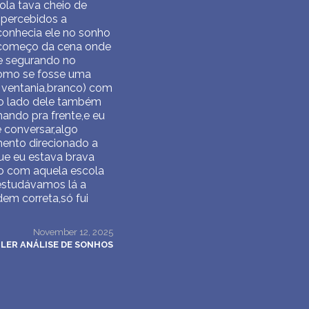
ola tava cheio de
 percebidos a
conhecia ele no sonho
o começo da cena onde
e segurando no
como se fosse uma
 ventania,branco) com
do lado dele também
ando pra frente,e eu
 conversar,algo
mento direcionado a
ue eu estava brava
do com aquela escola
 estudávamos lá a
em correta,só fui
November 12, 2025
LER ANÁLISE DE SONHOS