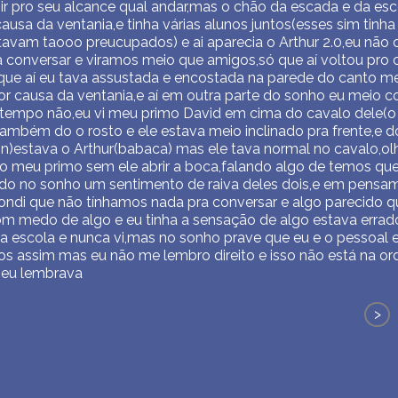
bir pro seu alcance qual andar,mas o chão da escada e da esc
usa da ventania,e tinha várias alunos juntos(esses sim tinha
avam taooo preucupados) e ai aparecia o Arthur 2.0,eu não 
 conversar e viramos meio que amigos,só que aí voltou pr
 que aí eu tava assustada e encostada na parede do canto m
or causa da ventania,e aí em outra parte do sonho eu meio 
empo não,eu vi meu primo David em cima do cavalo dele(o
mbém do o rosto e ele estava meio inclinado pra frente,e 
estava o Arthur(babaca) mas ele tava normal no cavalo,olh
o meu primo sem ele abrir a boca,falando algo de temos que
ndo no sonho um sentimento de raiva deles dois,e em pensa
ondi que não tínhamos nada pra conversar e algo parecido q
om medo de algo e eu tinha a sensação de algo estava erra
a escola e nunca vi,mas no sonho prave que eu e o pessoal
s assim mas eu não me lembro direito e isso não está na ord
 eu lembrava
>