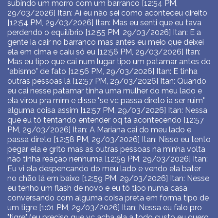
subindo um morro com um barranco [12:54 PM,
29/03/2026] Itan: Aí eu não sei como aconteceu direito
[12:54 PM, 29/03/2026] Itan: Mas eu senti que eu tava
perdendo o equilíbrio [12:55 PM, 29/03/2026] Itan: E a
gente ia cair no barranco mas antes eu meio que deixei
ela em cima e caiu só eu [12:56 PM, 29/03/2026] Itan:
Mas eu tipo que cai num lugar tipo um patamar antes do
"abismo" de fato [12:56 PM, 29/03/2026] Itan: E tinha
outras pessoas lá [12:57 PM, 29/03/2026] Itan: Quando
eu cai nesse patamar tinha uma mulher do meu lado e
ela virou pra mim e disse "se vc passa direto ia ser ruim"
alguma coisa assim [12:57 PM, 29/03/2026] Itan: Nessa
que eu tô tentando entender oq tá acontecendo [12:57
PM, 29/03/2026] Itan: A Mariana cai do meu lado e
passa direto [12:58 PM, 29/03/2026] Itan: Nisso eu tento
pegar ela e grito mas as outras pessoas na minha volta
não tinha reação nenhuma [12:59 PM, 29/03/2026] Itan:
Eu vi ela despencando do meu lado e vendo ela bater
no chão lá em baixo [12:59 PM, 29/03/2026] Itan: Nesse
eu tenho um flash de novo e eu tô tipo numa casa
conversando com alguma coisa preta em forma tipo de
um tigre [1:01 PM, 29/03/2026] Itan: Nessa eu falo pro
"tigre" (eu preciso que vc acha ela a todo custo eu quero