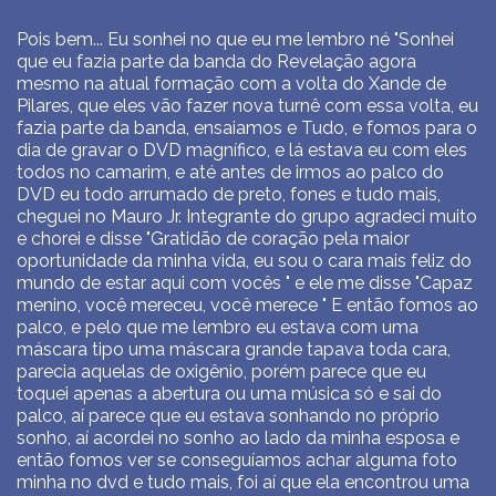
Pois bem... Eu sonhei no que eu me lembro né "Sonhei
que eu fazia parte da banda do Revelação agora
mesmo na atual formação com a volta do Xande de
Pilares, que eles vão fazer nova turnê com essa volta, eu
fazia parte da banda, ensaiamos e Tudo, e fomos para o
dia de gravar o DVD magnífico, e lá estava eu com eles
todos no camarim, e até antes de irmos ao palco do
DVD eu todo arrumado de preto, fones e tudo mais,
cheguei no Mauro Jr. Integrante do grupo agradeci muito
e chorei e disse "Gratidão de coração pela maior
oportunidade da minha vida, eu sou o cara mais feliz do
mundo de estar aqui com vocês " e ele me disse "Capaz
menino, você mereceu, você merece " E então fomos ao
palco, e pelo que me lembro eu estava com uma
máscara tipo uma máscara grande tapava toda cara,
parecia aquelas de oxigênio, porém parece que eu
toquei apenas a abertura ou uma música só e sai do
palco, aí parece que eu estava sonhando no próprio
sonho, aí acordei no sonho ao lado da minha esposa e
então fomos ver se conseguíamos achar alguma foto
minha no dvd e tudo mais, foi aí que ela encontrou uma