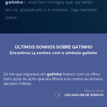
gatinho
s, você tem inimigos que, ao tentar
feri-lo, prejudicam a si mesmos. Veja também
Gatos.
ÚLTIMOS SONHOS SOBRE GATINHO
Encontrou
14
sonhos com o símbolo
gatinho
Só hei que segurava um
gatinho
branco com os olhos
bem azuis eu acho que era filhote e no sonho eu achava
ele bem fofinho
May 14, 2024
>
LER ANÁLISE DE SONHOS