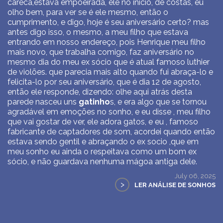
careca,estava empoeirada, ele no inicio, de costas, eu
olho bem, para ver se é ele mesmo, então o
cumprimento, e digo, hoje é seu aniversário certo? mas
antes digo isso, o mesmo, a meu filho que estava
entrando em nosso endereço, pois Henrique meu filho
mais novo, que trabalha comigo, faz aniversário no
mesmo dia do meu ex sócio que é atual famoso luthier
de violões. que parecia mais alto quando fui abraça-lo e
felicita-lo por seu aniversário, que é dia 12 de agosto,
então ele responde, dizendo: olhe aqui atrás desta
parede nasceu uns
gatinho
s, e era algo que se tornou
agradável em emoções no sonho, e eu disse , meu filho
que vai gostar de ver, ele adora gatos, e eu , famoso
fabricante de captadores de som, acordei quando então
estava sendo gentil e abraçando o ex socio ,que em
meu sonho eu ainda o respeitava como um bom ex
sócio, e não guardava nenhuma mágoa antiga dele.
July 06, 2025
>
LER ANÁLISE DE SONHOS