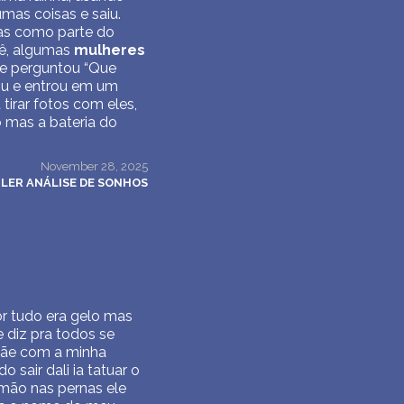
umas coisas e saiu.
as como parte do
cê, algumas
mulheres
 e perguntou “Que
iu e entrou em um
irar fotos com eles,
o mas a bateria do
November 28, 2025
LER ANÁLISE DE SONHOS
r tudo era gelo mas
 diz pra todos se
 mãe com a minha
sair dali ia tatuar o
mão nas pernas ele