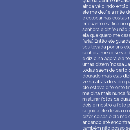
guarda dentro de casa
ainda vê o indo então
ele me deu",e a mãe de
e colocar nas costas 
enquanto ela fica no 
senhora e diz "eu não
ela que quero me casar
faria". Então ele gua
sou levada por uns ele
senhora me observa d
e diz olha agora ela 
umas dizem "nossa,uau
todas saem de perto 
dourado mais elas di
velha atrás do vidro 
ele estava diferente,t
me olha mais nunca fi
misturar fotos de dua
dois e mostro a foto p
seguida ele desvia o 
dizer coisas e ele me
andando até encontrar
também não posso ser 