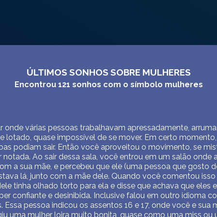
ÚLTIMOS SONHOS SOBRE MULHERES
Encontrou
121
sonhos com o símbolo
mulheres
r onde várias pessoas trabalhavam apressadamente, arruma
e lotado, quase impossível de se mover. Em certo momento, a
as podiam sair. Então você aproveitou o movimento, se mis
r notada. Ao sair dessa sala, você entrou em um salão onde
com a sua mãe, e percebeu que ele (uma pessoa que gosto 
tava lá, junto com a mãe dele. Quando você comentou isso
le tinha olhado torto para ela e disse que achava que ele
per confiante e desinibida. Inclusive falou em outro idioma 
. Essa pessoa indicou os assentos 16 e 17, onde você e sua 
giu uma mulher loira muito bonita, quase como uma miss ou 