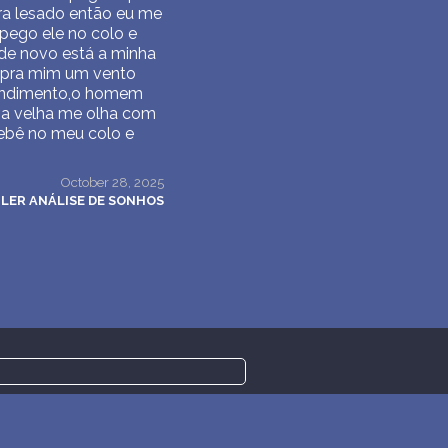
ra lesado então eu me
pego ele no colo e
 de novo está a minha
s pra mim um vento
pendimento,o homem
r,a velha me olha com
bebê no meu colo e
October 28, 2025
LER ANÁLISE DE SONHOS