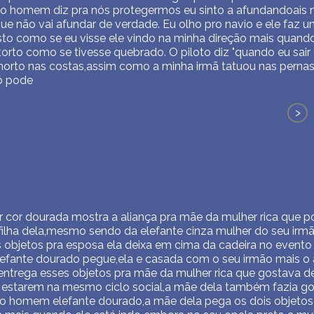
o homem diz pra nós protegermos eu sinto a afundandoais
ue não vai afundar de verdade. Eu olho pro navio e ele faz u
to como se eu visse ele vindo na minha direção mais quand
torto como se tivesse quebrado. O piloto diz "quando eu sair
rto nas costas,assim como a minha irmã tatuou nas pernas 
ó pode
>
cor dourada mostra a aliança pra mãe da mulher rica que p
filha dela,mesmo sendo da elefante cinza mulher do seu irmã
s objetos pra esposa ela deixa em cima da cadeira no evento
elefante dourado pegue,ela e casada com o seu irmão mais o
entrega esses objetos pra mãe da mulher rica que gostava d
 estarem na mesmo ciclo social,a mãe dela também fazia go
r o homem elefante dourado,a mãe dela pega os dois objet