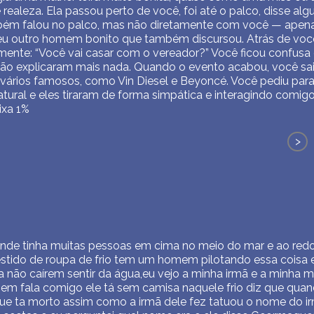
ealeza. Ela passou perto de você, foi até o palco, disse alg
mbém falou no palco, mas não diretamente com você — apen
eu outro homem bonito que também discursou. Atrás de vo
ente: “Você vai casar com o vereador?” Você ficou confusa
 não explicaram mais nada. Quando o evento acabou, você sa
ários famosos, como Vin Diesel e Beyoncé. Você pediu para t
tural e eles tiraram de forma simpática e interagindo comig
ixa 1%
>
nde tinha muitas pessoas em cima no meio do mar e ao redo
stido de roupa de frio tem um homem pilotando essa coisa e
a não caírem sentir da água,eu vejo a minha irmã e a minha
m fala comigo ele tá sem camisa naquele frio diz que quando 
ue ta morto assim como a irmã dele fez tatuou o nome do ir