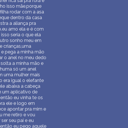
r rica sai pra fora e
nho isso mãe,porque
filha rodar com a asa
leque dentro da casa
tra a aliança pra
ão,eu amo ela e é com
isso seria o que ela
m outro sonho meu em
e crianças,uma
a e pega a minha mão
har o anel no meu dedo
a solta a minha mão e
nhuma só um anel
om uma mulher mais
 era igual o elefante
 ele abaixa a cabeça
m um aplicativo de
 então eu vinha te os
pra ele e logo em
rece apontar pra mim e
u me retiro e vou
ser seu pai e eu
r,então eu pego aquele