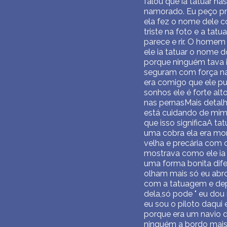
falou que ia tatuar n
namorado. Eu peço pr
ela fez o nome dele c
triste na foto e a tat
parece e rir. O homem 
ele ia tatuar o nome 
porque ninguém tava i
seguram com força na 
era comigo que ele p
sonhos ele é forte alt
nas pernasMais detal
está cuidando de mim
que isso significaA
uma cobra ela era mor
velha e precária com
mostrava como ele ia
uma forma bonita dife
olham mais só eu abro
com a tatuagem e depo
dela,só pode " eu dou
eu sou o piloto daqui 
porque era um navio d
ninguém a bordo mais