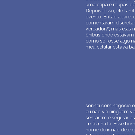
uma capa e roupas de r
Depois disso, ele ta
evento. Então aparec
comentaram discretam
vereador?”, mas elas
ônibus onde estavam v
como se fosse algo na
meu celular estava ba
sonhei com negócio o
eu não via ninguém ve
sentarem e segurar pr
irmãznha lá. Esse home
nome do irmão dele q