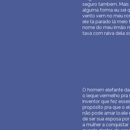
seguro também. Mais 
alguma forma eu sei q
vento vem no meu ros
ele tá parado lá meio 
nome do meu irmão mo
tava com raiva dela s
O homem elefante dar 
o leque vermelho pra 
inventor que fez esse
propósito pra que o 
não pode amar lo,ele 
de ser sua esposa por
a mulher a conquista