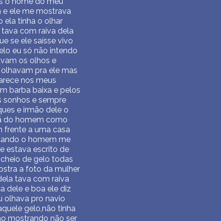
ues o nome do meu
 e ele me mostrava
ela tinha o olhar
 tava com raiva dela
ue se ele saísse vivo
elo eu só não intendo
avam os olhos e
olhavam pra ele mas
arece nos meus
tem barba baixa e pelos
s sonhos e sempre
ues e irmão dele o
rmã do homem como
m frente a uma casa
aQuando o homem me
 estava escrito de
 cheio de gelo todas
ostra a foto da mulher
dela tava com raiva
a dele e boa ele diz
u olhava pro navio
quele gelo,não tinha
mo mostrando não ser