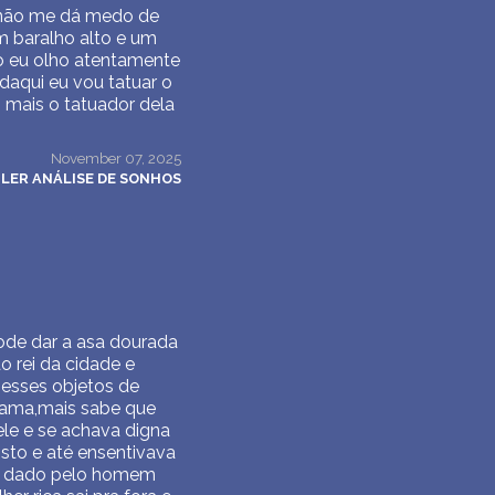
 não me dá medo de
m baralho alto e um
o eu olho atentamente
 daqui eu vou tatuar o
mais o tatuador dela
November 07, 2025
LER ANÁLISE DE SONHOS
ode dar a asa dourada
o rei da cidade e
 esses objetos de
 ama,mais sabe que
ele e se achava digna
sto e até ensentivava
os dado pelo homem