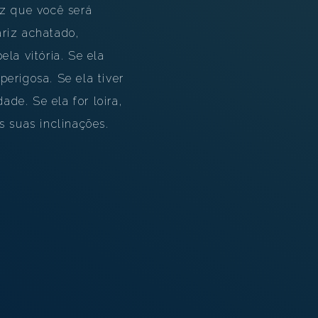
iz que você será
ariz achatado,
la vitória. Se ela
erigosa. Se ela tiver
de. Se ela for loira,
às suas inclinações.