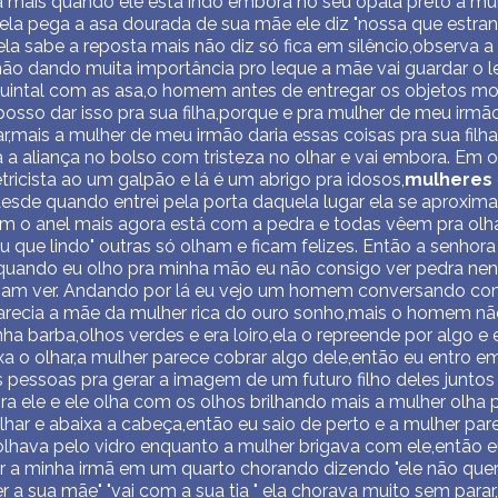
 mais quando ele está indo embora no seu opala preto a mulhe
 ela pega a asa dourada de sua mãe ele diz "nossa que estra
la sabe a reposta mais não diz só fica em silêncio,observa a 
não dando muita importância pro leque a mãe vai guardar o 
quintal com as asa,o homem antes de entregar os objetos mos
 posso dar isso pra sua filha,porque e pra mulher de meu irm
,mais a mulher de meu irmão daria essas coisas pra sua filha 
rda a aliança no bolso com tristeza no olhar e vai embora. E
tricista ao um galpão e lá é um abrigo pra idosos,
mulheres
esde quando entrei pela porta daquela lugar ela se aproxim
tem o anel mais agora está com a pedra e todas vêem pra ol
 que lindo" outras só olham e ficam felizes. Então a senhor
quando eu olho pra minha mão eu não consigo ver pedra ne
ziam ver. Andando por lá eu vejo um homem conversando c
parecia a mãe da mulher rica do ouro sonho,mais o homem não
inha barba,olhos verdes e era loiro,ela o repreende por algo e
xa o olhar,a mulher parece cobrar algo dele,então eu entro e
s pessoas pra gerar a imagem de um futuro filho deles juntos
ra ele e ele olha com os olhos brilhando mais a mulher olha 
olhar e abaixa a cabeça,então eu saio de perto e a mulher pa
 olhava pelo vidro enquanto a mulher brigava com ele,então e
 a minha irmã em um quarto chorando dizendo "ele não quer 
a sua mãe" "vai com a sua tia " ela chorava muito sem para