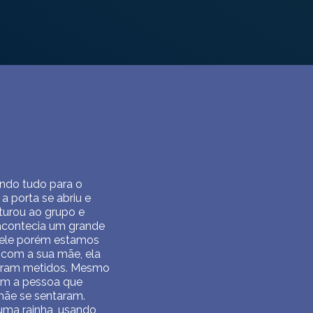
ndo tudo para o
 porta se abriu e
turou ao grupo e
 acontecia um grande
dele porém estamos
 com a sua mãe, ela
s eram metidos. Mesmo
com a pessoa que
mãe se sentaram.
uma rainha, usando