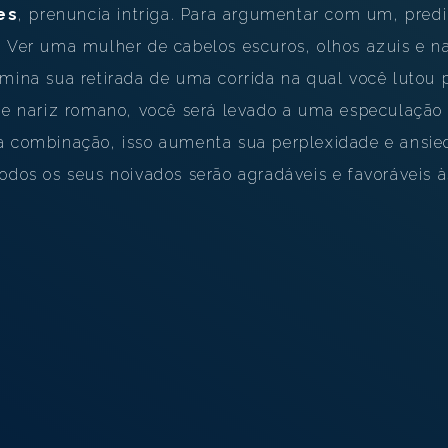
INTERPRETAÇÃO PESSOAL DOS SONHOS
es
, prenuncia intriga. Para argumentar com um, pred
. Ver uma mulher de cabelos escuros, olhos azuis e n
SOBRE NÓS
mina sua retirada de uma corrida na qual você lutou pe
POLÍTICA DE PRIVACIDADE
 e nariz romano, você será levado a uma especulação p
 combinação, isso aumenta sua perplexidade e ansieda
TERMOS DE USO
dos os seus noivados serão agradáveis ​​e favoráveis ​​
1