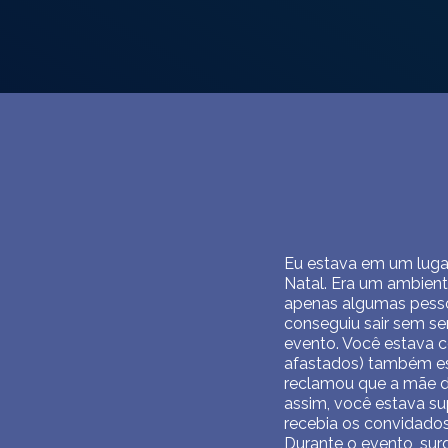
Eu estava em um luga
Natal. Era um ambient
apenas algumas pesso
conseguiu sair sem se
evento. Você estava 
afastados) também es
reclamou que a mãe de
assim, você estava su
recebia os convidados
Durante o evento, sur