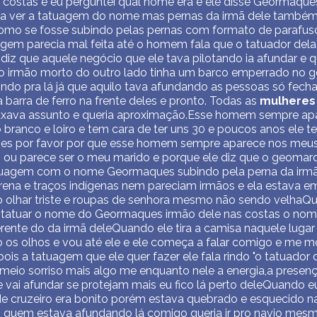
as costas e eu perguntei qual nome era e ele disse Geormaq
a ver a tatuagem do nome mas pernas da irmã dele também
omo se fosse subindo pelas pernas com formato de parafuso 
uagem parecia mal feita até o homem fala que o tatuador dela
diz que aquele negócio que ele tava pilotando ia afundar e q
do irmão morto do outro lado tinha um barco emperrado no g
ndo pra lá já que aquilo tava afundando as pessoas só fech
barra de ferro na frente deles e pronto. Todas as
mulheres
uxava assunto e queria aproximação.Esse homem sempre ap
o branco e loiro e tem cara de ter uns 30 e poucos anos ele 
hes por favor por que esse homem sempre aparece nos meu
 ou parece ser o meu marido e porque ele diz que o geomarq
 tatuagem com o nome Geormaques subindo pela perna da i
ena e traços indígenas nem pareciam irmãos e ela estava e
 o olhar triste e roupas de senhora mesmo não sendo velh
 tatuar o nome do Geormaques irmão dele nas costas o nome
rente do da irmã deleQuando ele tira a camisa naquele lugar
 os olhos e vou até ele e ele começa a falar comigo e me m
is a tatuagem que ele quer fazer ele fala rindo "o tatuador 
 meio sorriso mais algo me enquanto nele a energia,a presenç
e vai afundar se protejam mais eu fico lá perto deleQuando e
e cruzeiro era bonito porém estava quebrado e esquecido na
 quem estava afundando lá comigo queria ir pro navio mes