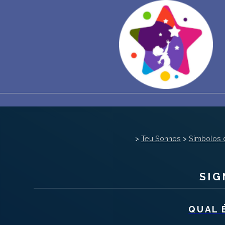
>
Teu Sonhos
>
Símbolos 
SIG
QUAL 