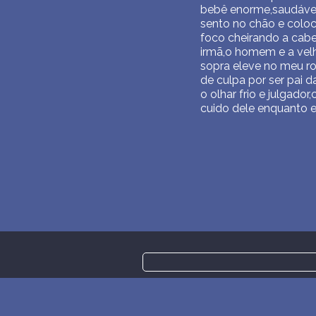
bebê enorme,saudável,
sento no chão e coloc
foco cheirando a cabe
irmã,o homem e a vel
sopra eleve no meu r
de culpa por ser pai 
o olhar frio e julgad
cuido dele enquanto 