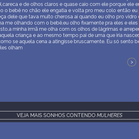
careca e de olhos claros e quase caio com ele porque ele e
o o bebê no chão ele engatia e volta pro meu colo então eu 
ça dele que tava muito cherosa aí quando eu olho pro vidro
ha me olhando com o bebê,eu olho fixamente pra eles e ele
osto,a minha irmã me olha com os olhos de lágrimas e arre
daquela criança e ao mesmo tempo pai de uma que iria nasce
or,como se aquela cena a atingisse bruscamente. Eu só sento 
eles olham
>
VEJA MAIS SONHOS CONTENDO
MULHERES