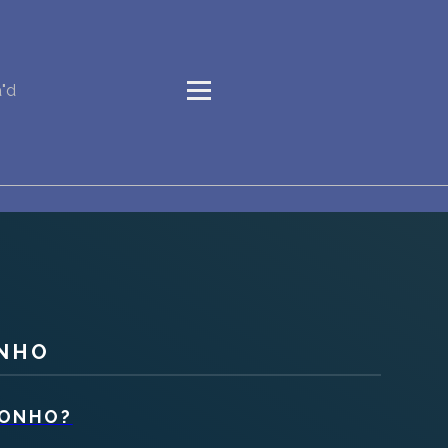
"d
NHO
SONHO?