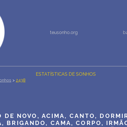
NOVA INTERPRETAÇÃO DOS SONHOS
teusonho.org
b
DIÁRIO DOS SEUS SONHOS (0)
DICIONÁRIO DE SÍMBOLOS DOS SONHOS
COLEÇÃO SONHOS
ESTATÍSTICAS DE SONHOS
onhos
>
2438
SONHOS COMUNS
COMPRE O BANCO DE DADOS DOS SONHOS
$
 DE NOVO, ACIMA, CANTO, DORMIR
PERGUNTAS FREQUENTES
, BRIGANDO, CAMA, CORPO, IRMÃO