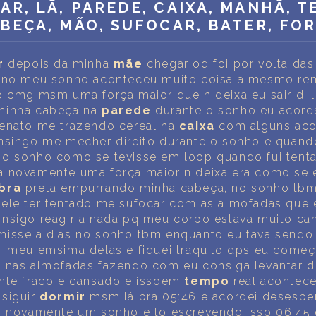
INTERPRETAÇÃO PESSOAL DOS SONHOS
AR, LÃ, PAREDE, CAIXA, MANHÃ, T
BEÇA, MÃO, SUFOCAR, BATER, FO
SOBRE NÓS
r
depois da minha
mãe
chegar oq foi por volta da
POLÍTICA DE PRIVACIDADE
o no meu sonho aconteceu muito coisa a mesmo re
o cmg msm uma força maior que n deixa eu sair di l
TERMOS DE USO
inha cabeça na
parede
durante o sonho eu acord
renato me trazendo cereal na
caixa
com alguns aco
1
nsingo me mecher direito durante o sonho e quand
o sonho como se tevisse em loop quando fui tentar
 novamente uma força maior n deixa era como se e
bra
preta empurrando minha cabeça, no sonho tbm
ele ter tentado me sufocar com as almofadas que 
nsigo reagir a nada pq meu corpo estava muito ca
misse a dias no sonho tbm enquanto eu tava sendo
i meu emsima delas e fiquei traquilo dps eu começ
 nas almofadas fazendo com eu consiga levantar d
nte fraco e cansado e issoem
tempo
real acontec
nsiguir
dormir
msm lá pra 05:46 e acordei desesp
r novamente um sonho e to escrevendo isso 06:45 q