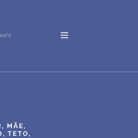
asa"d
, MÃE,
, TETO,