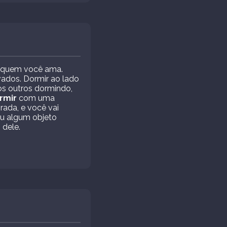
a quem você ama.
vados. Dormir ao lado
 os outros dormindo,
rmir
com uma
rada, e você vai
u algum objeto
 dele.