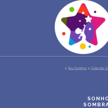
>
Teu Sonhos
>
Coleção S
SONHO
SOMBRA