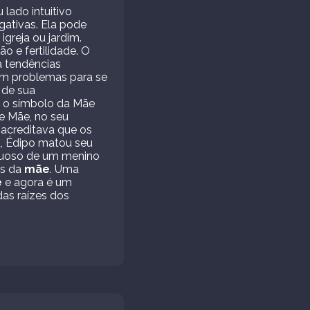
 lado intuitivo
gativas. Ela pode
greja ou jardim.
o e fertilidade. O
 tendências
m problemas para se
 de sua
em o símbolo da Mãe
de Mãe, no seu
 acreditava que os
a, Édipo matou seu
stuoso de um menino
es da
mãe
. Uma
e
e agora é um
das raízes dos