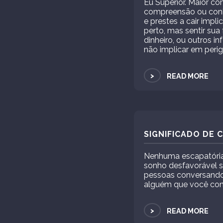
Eu Superior. Maior c
compreensão ou conhe
e prestes a cair impli
perto, mas sentir sua
dinheiro, ou outros i
não implicar em peri
>
READ MORE
SIGNIFICADO DE
Nenhuma escapatória.
sonho desfavorável s
pessoas conversando 
alguém que você cons
>
READ MORE