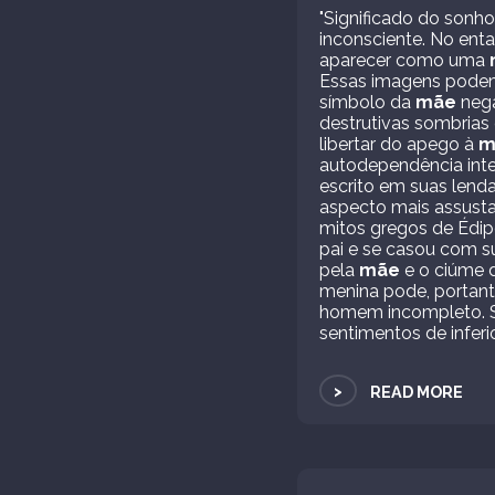
"Significado do sonh
inconsciente. No ent
aparecer como uma
Essas imagens podem r
símbolo da
mãe
nega
destrutivas sombria
libertar do apego à
m
autodependência inter
escrito em suas lenda
aspecto mais assustad
mitos gregos de Édip
pai e se casou com 
pela
mãe
e o ciúme d
menina pode, portant
homem incompleto. Se
sentimentos de inferi
>
READ MORE