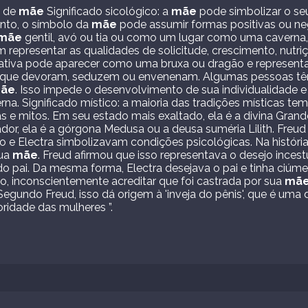
o de
mãe
Significado sicológico: a
mãe
pode simbolizar o seu
anto, o símbolo da
mãe
pode assumir formas positivas ou ne
mãe
gentil, avó ou tia ou como um lugar como uma caverna, i
epresentar as qualidades de solicitude, crescimento, nutriçã
tiva pode aparecer como uma bruxa ou dragão e representa
s que devoram, seduzem ou envenenam. Algumas pessoas tê
ãe
. Isso impede o desenvolvimento de sua individualidade e
na. Significado místico: a maioria das tradições místicas t
s e mitos. Em seu estado mais exaltado, ela é a divina Gran
or, ela é a górgona Medusa ou a deusa suméria Lilith. Freud
o e Electra simbolizavam condições psicológicas. Na históri
sua
mãe
. Freud afirmou que isso representava o desejo ince
o pai. Da mesma forma, Electra desejava o pai e tinha ciúm
o, inconscientemente acreditar que foi castrada por sua
mã
gundo Freud, isso dá origem à 'inveja do pênis', que é uma 
oridade das mulheres ”.