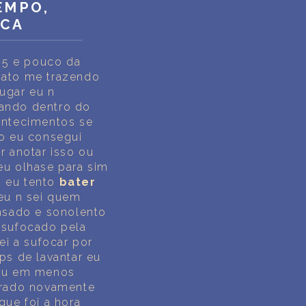
EMPO,
RCA
s 5 e pouco da
nato me trazendo
ugar eu n
ando dentro do
ntecimentos se
o eu consegui
 anotar isso ou
u olhase para sim
 eu tento
bater
eu n sei quem
nsado e sonolento
 sufocado pela
ei a sufocar por
ps de lavantar eu
eu em menos
erado novamente
ue foi a hora