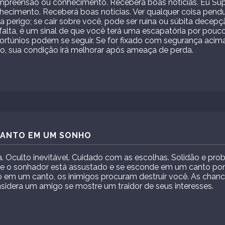
ompreensão ou conhecimento. Receberá boas notícias. Eu Supe
cimento. Receberá boas notícias. Ver qualquer coisa pend
ca perigo; se cair sobre você, pode ser ruína ou súbita decepç
 falta, é um sinal de que você terá uma escapatória por pouc
nfortúnios podem se seguir. Se for fixado com segurança aci
go, sua condição irá melhorar após ameaça de perda.
 CANTO EM UM SONHO
 Oculto inevitável. Cuidado com as escolhas. Solidão e pro
e o sonhador está assustado e se esconde em um canto por 
em um canto, os inimigos procuram destruir você. As chan
idera um amigo se mostre um traidor de seus interesses.