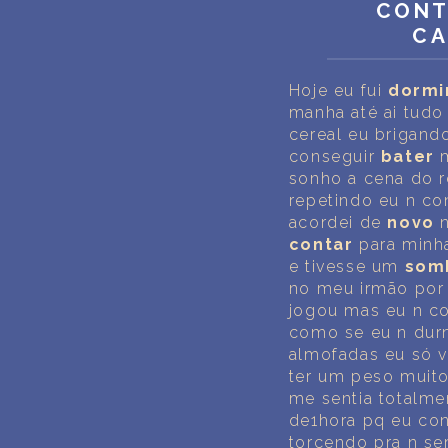
CONT
CA
Hoje eu fui
dormi
manha até ai tud
cereal eu brigand
conseguir
bater
m
sonho a cena do 
repetindo eu n co
acordei de
novo
n
contar
para minha
e tivesse um
som
no meu irmão por 
jogou mas eu n co
como se eu n dur
almofadas eu só v
ter um peso muito
me sentia totalme
de1hora pq eu co
torcendo pra n se