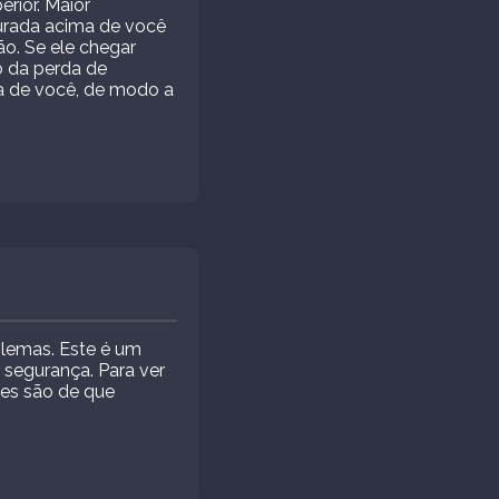
rior. Maior
urada acima de você
ão. Se ele chegar
o da perda de
ma de você, de modo a
blemas. Este é um
segurança. Para ver
ces são de que