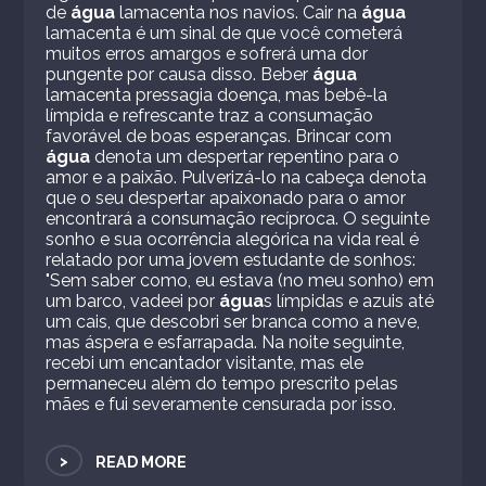
de
água
lamacenta nos navios. Cair na
água
lamacenta é um sinal de que você cometerá
muitos erros amargos e sofrerá uma dor
pungente por causa disso. Beber
água
lamacenta pressagia doença, mas bebê-la
límpida e refrescante traz a consumação
favorável de boas esperanças. Brincar com
água
denota um despertar repentino para o
amor e a paixão. Pulverizá-lo na cabeça denota
que o seu despertar apaixonado para o amor
encontrará a consumação recíproca. O seguinte
sonho e sua ocorrência alegórica na vida real é
relatado por uma jovem estudante de sonhos:
"Sem saber como, eu estava (no meu sonho) em
um barco, vadeei por
água
s límpidas e azuis até
um cais, que descobri ser branca como a neve,
mas áspera e esfarrapada. Na noite seguinte,
recebi um encantador visitante, mas ele
permaneceu além do tempo prescrito pelas
mães e fui severamente censurada por isso.
>
READ MORE