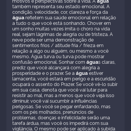
motivos e perspectivas sobre a vida. A
água
também representa seu estado emocional. A
condição, velocidade, cor, clareza e força da
água
refletem sua saúde emocional em relação
a tudo o que você está sonhando. Chover em
um sonho muitas vezes imita o choro na vida
real, sejam lágrimas de alegria ou de tristeza. A
neve pode ser uma demonstração de
sentimentos frios / atitude fria / frieza em
relação a algo ou alguém, ou mesmo a você
mesmo. Água turva ou turva pode mostrar
confusão emocional. Sonhar com
água
s claras,
prediz que você alcançará com alegria a
prosperidade e o prazer. Se a
água
estiver
lamacenta, você estará em perigo e a escuridão
ocupará o assento do Prazer. Se você vê-lo subir
em sua casa, denota que você vai lutar para
resistir ao mal, mas a menos que você veja isso
diminuir, você vai sucumbir a influências
perigosas. Se você se pegar enfardando, mas
com os pés molhados, prenúncios de
problemas, doenças e infelicidade serão uma
tarefa árdua, mas você os impedirá com sua
vigilância. O mesmo pode ser aplicado à subida