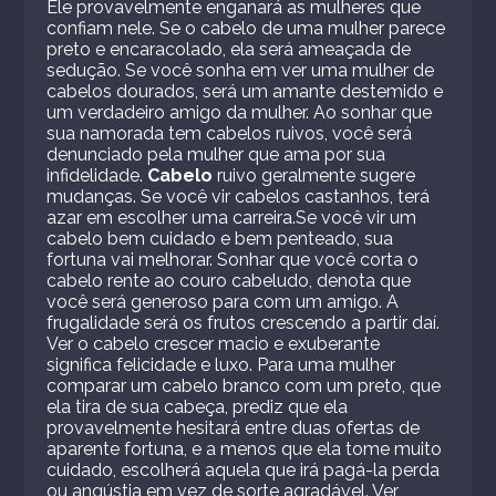
Ele provavelmente enganará as mulheres que
confiam nele. Se o cabelo de uma mulher parece
preto e encaracolado, ela será ameaçada de
sedução. Se você sonha em ver uma mulher de
cabelos dourados, será um amante destemido e
um verdadeiro amigo da mulher. Ao sonhar que
sua namorada tem cabelos ruivos, você será
denunciado pela mulher que ama por sua
infidelidade.
Cabelo
ruivo geralmente sugere
mudanças. Se você vir cabelos castanhos, terá
azar em escolher uma carreira.Se você vir um
cabelo bem cuidado e bem penteado, sua
fortuna vai melhorar. Sonhar que você corta o
cabelo rente ao couro cabeludo, denota que
você será generoso para com um amigo. A
frugalidade será os frutos crescendo a partir daí.
Ver o cabelo crescer macio e exuberante
significa felicidade e luxo. Para uma mulher
comparar um cabelo branco com um preto, que
ela tira de sua cabeça, prediz que ela
provavelmente hesitará entre duas ofertas de
aparente fortuna, e a menos que ela tome muito
cuidado, escolherá aquela que irá pagá-la perda
ou angústia em vez de sorte agradável. Ver