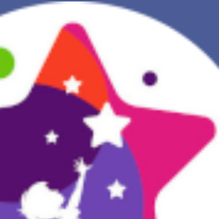
NOVA INTERPRETAÇÃO DOS SONHOS
DIÁRIO DOS SEUS SONHOS (0)
DICIONÁRIO DE SÍMBOLOS DOS SONHOS
COLEÇÃO SONHOS
ESTATÍSTICAS DE SONHOS
SONHOS COMUNS
COMPRE O BANCO DE DADOS DOS SONHOS
$
PERGUNTAS FREQUENTES