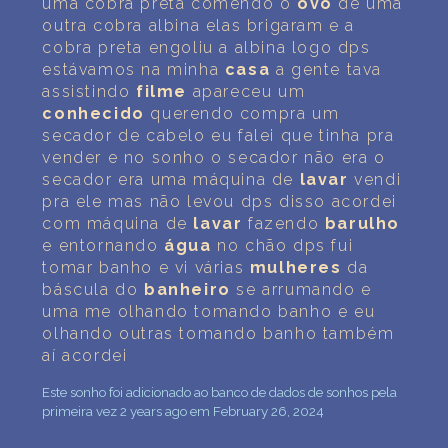
uma cobra preta comendo o
ovo
de uma
outra cobra albina elas brigaram e a
cobra preta engoliu a albina logo dps
estávamos na minha
casa
a gente tava
assistindo
filme
apareceu um
conhecido
querendo compra um
secador de cabelo eu falei que tinha pra
vender e no sonho o secador não era o
secador era uma máquina de
lavar
vendi
pra ele mas não levou dps disso acordei
com máquina de
lavar
fazendo
barulho
e entornando
água
no chão dps fui
tomar banho e vi várias
mulheres
da
báscula do
banheiro
se arrumando e
uma me olhando tomando banho e eu
olhando outras tomando banho também
aí acordei
Este sonho foi adicionado ao banco de dados de sonhos pela
primeira vez 2 years ago em February 26, 2024