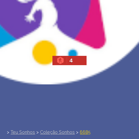
INTERPRETAÇÃO PESSOAL DOS SONHOS
SOBRE NÓS
POLÍTICA DE PRIVACIDADE
TERMOS DE USO
4
>
Teu Sonhos
>
Coleção Sonhos
>
6685