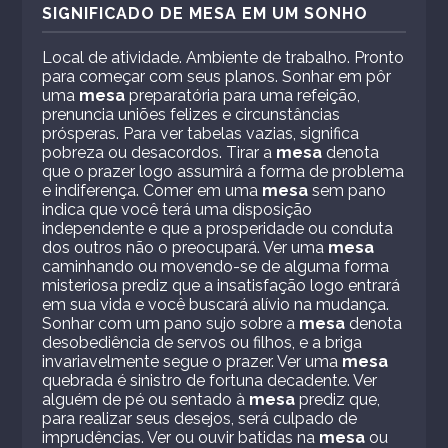
SIGNIFICADO DE MESA EM UM SONHO
Local de atividade. Ambiente de trabalho. Pronto
para começar com seus planos. Sonhar em pôr
uma
mesa
preparatória para uma refeição,
prenuncia uniões felizes e circunstâncias
prósperas. Para ver tabelas vazias, significa
pobreza ou desacordos. Tirar a
mesa
denota
que o prazer logo assumirá a forma de problema
e indiferença. Comer em uma
mesa
sem pano
indica que você terá uma disposição
independente e que a prosperidade ou conduta
dos outros não o preocupará. Ver uma
mesa
caminhando ou movendo-se de alguma forma
misteriosa prediz que a insatisfação logo entrará
em sua vida e você buscará alívio na mudança.
Sonhar com um pano sujo sobre a
mesa
denota
desobediência de servos ou filhos, e a briga
invariavelmente segue o prazer. Ver uma
mesa
quebrada é sinistro de fortuna decadente. Ver
alguém de pé ou sentado à
mesa
prediz que,
para realizar seus desejos, será culpado de
imprudências. Ver ou ouvir batidas na
mesa
ou