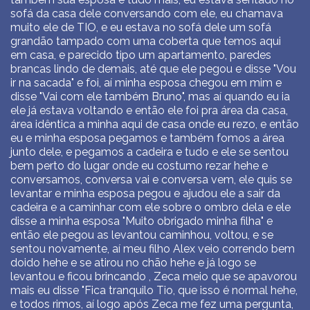
sofá da casa dele conversando com ele, eu chamava
muito ele de TIO, e eu estava no sofá dele um sofá
grandão tampado com uma coberta que temos aqui
em casa, e parecido tipo um apartamento, paredes
brancas lindo de demais, até que ele pegou e disse "Vou
ir na sacada" e foi, aí minha esposa chegou em mim e
disse "Vai com ele também Bruno", mas aí quando eu ia
ele já estava voltando e então ele foi pra área da casa,
área idêntica a minha aqui de casa onde eu rezo, e então
eu e minha esposa pegamos e também fomos a área
junto dele, e pegamos a cadeira e tudo e ele se sentou
bem perto do lugar onde eu costumo rezar hehe e
conversamos, conversa vai e conversa vem, ele quis se
levantar e minha esposa pegou e ajudou ele a sair da
cadeira e a caminhar com ele sobre o ombro dela e ele
disse a minha esposa "Muito obrigado minha filha" e
então ele pegou as levantou caminhou, voltou, e se
sentou novamente, aí meu filho Alex veio correndo bem
doido hehe e se atirou no chão hehe e já logo se
levantou e ficou brincando , Zeca meio que se apavorou
mais eu disse "Fica tranquilo Tio, que isso é normal hehe,
e todos rimos, aí logo após Zeca me fez uma pergunta,