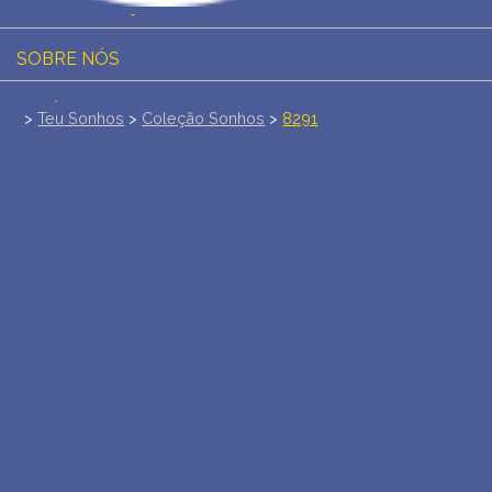
INTERPRETAÇÃO PESSOAL DOS SONHOS
SOBRE NÓS
POLÍTICA DE PRIVACIDADE
>
Teu Sonhos
>
Coleção Sonhos
>
8291
TERMOS DE USO
1