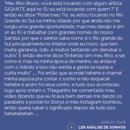
"Meu filho Bruno, você está tocando com algum artista
GIGANTE aqui no RJ ou está tocando com quem ?" E
então eu disse "Poisé meu Tio, eu estou tocando no Rio
Grande do Sul na minha cidade, por que ainda não me
surgiu uma grande oportunidade, mas meu desejo é sim
vir ao RJ e trabalhar com grandes nomes do nosso
Samba, por que o senhor sabe como é o Rio grande do
Sul principalmente no interior onde eu moro, que tem
muita ganância, ódio, e muitos tentando um derrubar o
outro". E então ele me disse "Entendo sim meu filho, e sei
como é, mas na minha época de menino, eu andava
com o Arlindo e isso não existia a gente se reunia e
curtia muito" ..... Foi então que acordei hehehe e chamei
minha esposa pra contar o sonho e não esquecer
hehehe é assim foi esse sonho, e tudo isso aconteceu
logo após ontem o Thiaguinho ter comentado meu
vídeo dizendo que eu ficava bem demais me dando os
parabéns e postei no Storys e meu Instagram bombou,
então queria saber o significado depois de tudo isso
heheheheheh .....
June 20, 2026
>
LER ANÁLISE DE SONHOS