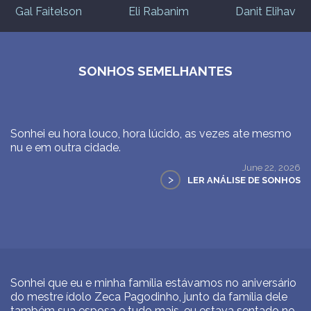
Gal Faitelson
Eli Rabanim
Danit Elihav
SONHOS SEMELHANTES
Sonhei eu hora louco, hora lúcido, as vezes ate mesmo
nu e em outra cidade.
June 22, 2026
>
LER ANÁLISE DE SONHOS
Sonhei que eu e minha família estávamos no aniversário
do mestre ídolo Zeca Pagodinho, junto da família dele
também sua esposa e tudo mais, eu estava sentado no