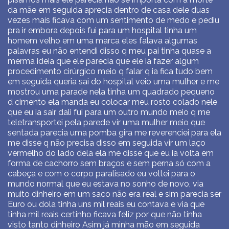
da mãe em seguida aprecia dentro de casa dele duas
vezes maís ficava com um sentimento de medo e pediu
pra ir embora depois fui para um hospital tinha um
homem velho em uma marca eles falava algumas
palavras eu não entendi disso q meu pai tinha quase a
merma ideia que ele parecia que ele ia fazer algum
procedimento cirúrgico meio q falar q ia fica tudo bem
em seguida queria sai do hospital veio uma mulher e me
mostrou uma parade nela tinha um quadrado pequeno
d cimento ela manda eu colocar meu rosto colado nele
que eu ia sair dali fui para um outro mundo meio q me
teletransportei pela parede vir uma mulher meio que
sentada parecia uma pomba gira me reverenciei para ela
me disse q não precisa disso em seguida vir um laço
vermelho do lado dela ela me disse que eu ia volta em
forma de cachorro sem braços e sem perna só com a
cabeça e com o corpo paralisado eu voltei para o
mundo normal que eu estava no sonho de novo, via
muito dinheiro em um saco não era real e sim parecia ser
Euro ou dola tinha uns mil reais eu contava e via que
tinha mil reais certinho ficava feliz por que não tinha
visto tanto dinheiro Asim já minha mão em seguida