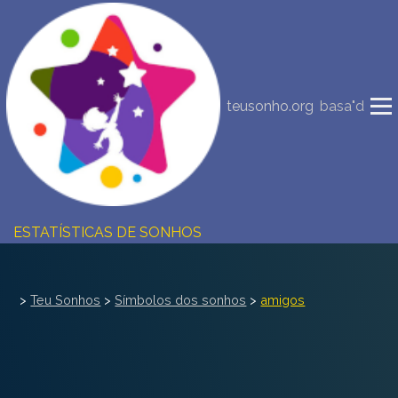
NOVA INTERPRETAÇÃO DOS SONHOS
DIÁRIO DOS SEUS SONHOS (0)
teusonho.org
basa"d
DICIONÁRIO DE SÍMBOLOS DOS SONHOS
COLEÇÃO SONHOS
ESTATÍSTICAS DE SONHOS
SONHOS COMUNS
>
Teu Sonhos
>
Símbolos dos sonhos
>
amigos
COMPRE O BANCO DE DADOS DOS SONHOS
$
PERGUNTAS FREQUENTES