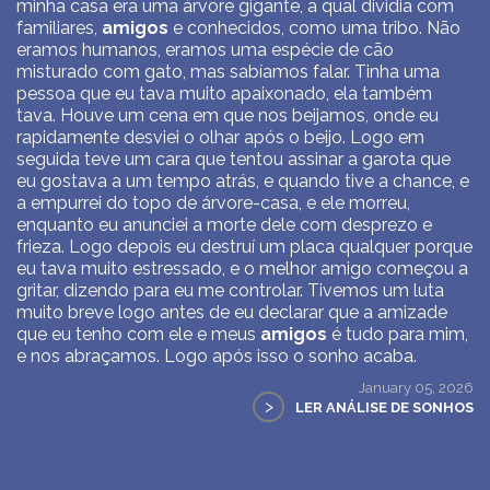
minha casa era uma árvore gigante, a qual dividia com
familiares,
amigos
e conhecidos, como uma tribo. Não
eramos humanos, eramos uma espécie de cão
misturado com gato, mas sabíamos falar. Tinha uma
pessoa que eu tava muito apaixonado, ela também
tava. Houve um cena em que nos beijamos, onde eu
rapidamente desviei o olhar após o beijo. Logo em
seguida teve um cara que tentou assinar a garota que
eu gostava a um tempo atrás, e quando tive a chance, e
a empurrei do topo de árvore-casa, e ele morreu,
enquanto eu anunciei a morte dele com desprezo e
frieza. Logo depois eu destruí um placa qualquer porque
eu tava muito estressado, e o melhor amigo começou a
gritar, dizendo para eu me controlar. Tivemos um luta
muito breve logo antes de eu declarar que a amizade
que eu tenho com ele e meus
amigos
é tudo para mim,
e nos abraçamos. Logo após isso o sonho acaba.
January 05, 2026
>
LER ANÁLISE DE SONHOS