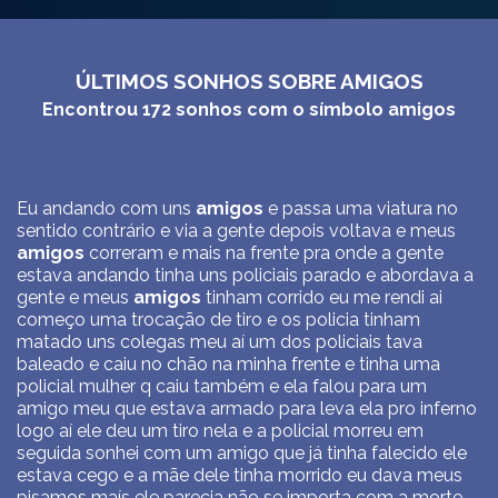
ÚLTIMOS SONHOS SOBRE AMIGOS
Encontrou
172
sonhos com o símbolo
amigos
Eu andando com uns
amigos
e passa uma viatura no
sentido contrário e via a gente depois voltava e meus
amigos
correram e mais na frente pra onde a gente
estava andando tinha uns policiais parado e abordava a
gente e meus
amigos
tinham corrido eu me rendi ai
começo uma trocação de tiro e os policia tinham
matado uns colegas meu aí um dos policiais tava
baleado e caiu no chão na minha frente e tinha uma
policial mulher q caiu também e ela falou para um
amigo meu que estava armado para leva ela pro inferno
logo aí ele deu um tiro nela e a policial morreu em
seguida sonhei com um amigo que já tinha falecido ele
estava cego e a mãe dele tinha morrido eu dava meus
pisamos maís ele parecia não se importa com a morte