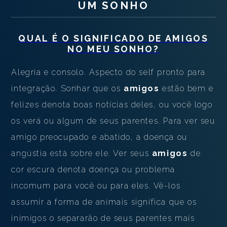
UM SONHO
QUAL É O SIGNIFICADO DE
AMIGOS
NO MEU SONHO?
Alegria e consolo. Aspecto do self pronto para
integração. Sonhar que os
amigos
estão bem e
felizes denota boas notícias deles, ou você logo
os verá ou algum de seus parentes. Para ver seu
amigo preocupado e abatido, a doença ou
angústia está sobre ele. Ver seus
amigos
de
cor escura denota doença ou problema
incomum para você ou para eles. Vê-los
assumir a forma de animais significa que os
inimigos o separarão de seus parentes mais