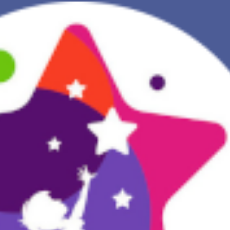
NOVA INTERPRETAÇÃO DOS SONHOS
DIÁRIO DOS SEUS SONHOS (0)
DICIONÁRIO DE SÍMBOLOS DOS SONHOS
COLEÇÃO SONHOS
ESTATÍSTICAS DE SONHOS
SONHOS COMUNS
COMPRE O BANCO DE DADOS DOS SONHOS
$
PERGUNTAS FREQUENTES