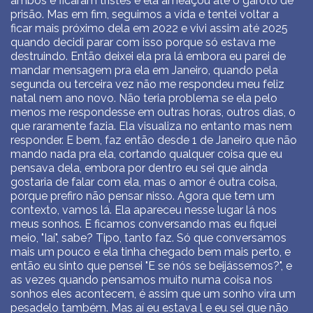
ambos e ficaram tristes e ela ameaçou até o garoto de
prisão. Mas em fim, seguimos a vida e tentei voltar a
ficar mais próximo dela em 2022 e vivi assim até 2025
quando decidi parar com isso porque só estava me
destruindo. Então deixei ela pra lá embora eu parei de
mandar mensagem pra ela em Janeiro, quando pela
segunda ou terceira vez não me respondeu meu feliz
natal nem ano novo. Não teria problema se ela pelo
menos me respondesse em outras horas, outros dias, o
que raramente fazia. Ela visualiza no entanto mas nem
responder. E bem, faz então desde 1 de Janeiro que não
mando nada pra ela, cortando qualquer coisa que eu
pensava dela, embora por dentro eu sei que ainda
gostaria de falar com ela, mas o amor é outra coisa,
porque prefiro não pensar nisso. Agora que tem um
contexto, vamos lá. Ela apareceu nesse lugar lá nos
meus sonhos. E ficamos conversando mas eu fiquei
meio, "Iaí", sabe? Tipo, tanto faz. Só que conversamos
mais um pouco e ela tinha chegado bem mais perto, e
então eu sinto que pensei "E se nós se beijássemos?", e
as vezes quando pensamos muito numa coisa nos
sonhos eles acontecem, é assim que um sonho vira um
pesadelo também. Mas aí eu estava l e eu sei que não