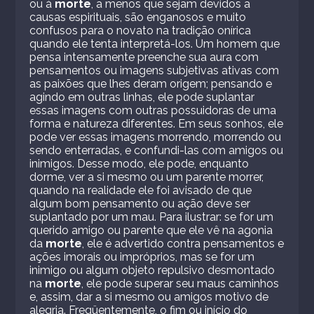
ou à
morte
, a menos que sejam devidos a
causas espirituais, são enganosos e muito
confusos para o novato na tradição onírica
quando ele tenta interpretá-los. Um homem que
pensa intensamente preenche sua aura com
pensamentos ou imagens subjetivas ativas com
as paixões que lhes deram origem; pensando e
agindo em outras linhas, ele pode suplantar
essas imagens com outras possuidoras de uma
forma e natureza diferentes. Em seus sonhos, ele
pode ver essas imagens morrendo, morrendo ou
sendo enterradas, e confundi-las com amigos ou
inimigos. Desse modo, ele pode, enquanto
dorme, ver a si mesmo ou um parente morrer,
quando na realidade ele foi avisado de que
algum bom pensamento ou ação deve ser
suplantado por um mau. Para ilustrar: se for um
querido amigo ou parente que ele vê na agonia
da
morte
, ele é advertido contra pensamentos e
ações imorais ou impróprios, mas se for um
inimigo ou algum objeto repulsivo desmontado
na
morte
, ele pode superar seu maus caminhos
e, assim, dar a si mesmo ou amigos motivo de
alegria. Freqüentemente, o fim ou início do