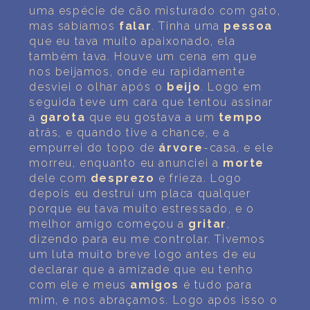
uma espécie de cão misturado com gato,
mas sabíamos
falar
. Tinha uma
pessoa
que eu tava muito apaixonado, ela
também tava. Houve um cena em que
nos beijamos, onde eu rapidamente
desviei o olhar após o
beijo
. Logo em
seguida teve um cara que tentou assinar
a
garota
que eu gostava a um
tempo
atrás, e quando tive a chance, e a
empurrei do topo de
árvore
-casa, e ele
morreu, enquanto eu anunciei a
morte
dele com
desprezo
e frieza. Logo
depois eu destruí um placa qualquer
porque eu tava muito estressado, e o
melhor amigo começou a
gritar
,
dizendo para eu me controlar. Tivemos
um luta muito breve logo antes de eu
declarar que a amizade que eu tenho
com ele e meus
amigos
é tudo para
mim, e nos abraçamos. Logo após isso o