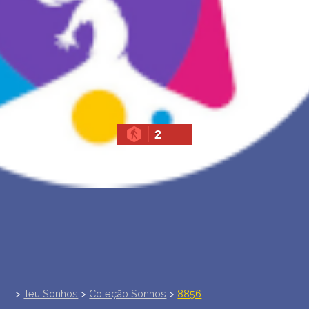
INTERPRETAÇÃO PESSOAL DOS SONHOS
SOBRE NÓS
POLÍTICA DE PRIVACIDADE
TERMOS DE USO
2
>
Teu Sonhos
>
Coleção Sonhos
>
8856