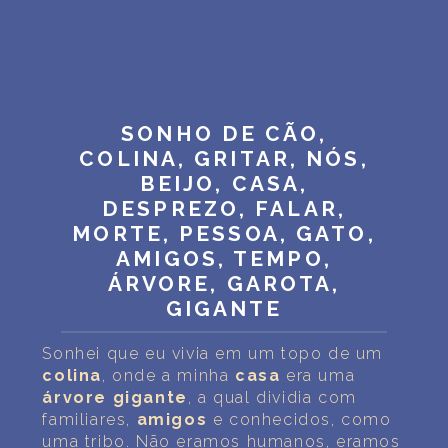
SONHO DE CÃO,
COLINA, GRITAR, NÓS,
BEIJO, CASA,
DESPREZO, FALAR,
MORTE, PESSOA, GATO,
AMIGOS, TEMPO,
ÁRVORE, GAROTA,
GIGANTE
Sonhei que eu vivia em um topo de um
colina
, onde a minha
casa
era uma
árvore
gigante
, a qual dividia com
familiares,
amigos
e conhecidos, como
uma tribo. Não eramos humanos, eramos