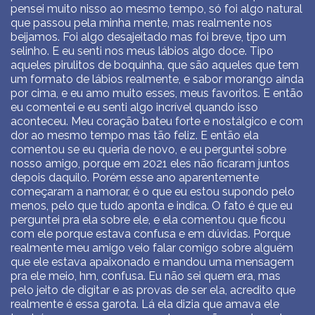
pensei muito nisso ao mesmo tempo, só foi algo natural
que passou pela minha mente, mas realmente nos
beijamos. Foi algo desajeitado mas foi breve, tipo um
selinho. E eu senti nos meus lábios algo doce. Tipo
aqueles pirulitos de boquinha, que são aqueles que tem
um formato de lábios realmente, e sabor morango ainda
por cima, e eu amo muito esses, meus favoritos. E então
eu comentei e eu senti algo incrível quando isso
aconteceu. Meu coração bateu forte e nostálgico e com
dor ao mesmo tempo mas tão feliz. E então ela
comentou se eu queria de novo, e eu perguntei sobre
nosso amigo, porque em 2021 eles não ficaram juntos
depois daquilo. Porém esse ano aparentemente
começaram a namorar, é o que eu estou supondo pelo
menos, pelo que tudo aponta e indica. O fato é que eu
perguntei pra ela sobre ele, e ela comentou que ficou
com ele porque estava confusa e em dúvidas. Porque
realmente meu amigo veio falar comigo sobre alguém
que ele estava apaixonado e mandou uma mensagem
pra ele meio, hm, confusa. Eu não sei quem era, mas
pelo jeito de digitar e as provas de ser ela, acredito que
realmente é essa garota. Lá ela dizia que amava ele