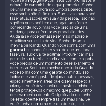
Você será negligente com seus compromissos e
deixará de cumprir tudo o que prometeu. Sonho
de uma menina chorando Embora pareça triste,
esse sonho não é tão ruim. É um aviso para você
fazer atualizações em sua vida pessoal. Isso não
significa que você tem que jogar tudo fora e
começar de novo, mas você precisa de uma
mudança para enfrentar as probabilidades.
Ajudaria se você tentasse ser mais maduro e
modificar seu estilo de vida. Sonho de uma
menina brincando Quando você sonha com uma
garota
brincando, é um sinal de que uma boa
fase virá. Tudo vai te acalmar. Procure ficar mais
perto de sua família e curtir a vida com ela, pois
você precisa de um momento de relaxamento e
bem-estar. Sonho de menina dormindo Quando
você sonha com uma
garota
dormindo, isso
indica que você gosta de ajudar outras pessoas,
especialmente em áreas que dizem respeito a
crianças. Você deve continuar neste caminho e
tentar protegê-los o máximo que puder. Sonho
de uma menina doente O significado do sonho
de estar doente sempre traz um mau sinal. Se
você sonha com uma menina doente, isso