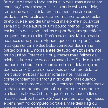
fato que o terreno todo era igual o dela, mas a casa em
construção era minha, mas essa onde estou era dela,
tanto que na casa dela tem uma pequena área que
pode dar a volta ali e descer normalmente, ou só pular
direto que se não der uma voltinha e preferir pular/cair,
seria só 1,50 de altura ou um pouco menos. O terreno
era igual o dela, com ambos os portões, um grandão e
um pequeno, e em fim. Porém eu estava lá, e do nada
apareceu uma garota. Alguém que eu amei por 3 anos
mas que nunca me deu bola/correspondeu minha
paixão por ela. Embora antes de tudo, em 2021 éramos
muito juntos. Foram os 4 ou 5 meses mais felizes da
minha vida, é o que eu costumava dizer. Foi de maio até
outubro, embora eu me aprocimei mais dela em julho
daquele ano. O fato é que depois de outubro dela ter
me traído, embora não namorássemos, mas sim
correspondíamos o amor um do outro, mas quando
pedi ela em namoro ela estava com muitos problemas e
ainda era apaixonada por outro garoto que a deixou e
ela ficou malzona. O fato é que éramos super felizes
mas ela acabou fazendo SV com um outro amigo nosso
e bem, nem foi completo porque a mãe dela flagrou