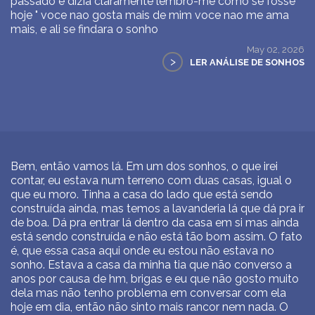
passado e dizia claramente lembro-me como se fosse
hoje " voce nao gosta mais de mim voce nao me ama
mais, e ali se findara o sonho
May 02, 2026
>
LER ANÁLISE DE SONHOS
Bem, então vamos lá. Em um dos sonhos, o que irei
contar, eu estava num terreno com duas casas, igual o
que eu moro. Tinha a casa do lado que está sendo
construída ainda, mas temos a lavanderia lá que dá pra ir
de boa. Dá pra entrar lá dentro da casa em si mas ainda
está sendo construída e não está tão bom assim. O fato
é, que essa casa aqui onde eu estou não estava no
sonho. Estava a casa da minha tia que não converso a
anos por causa de hm, brigas e eu que não gosto muito
dela mas não tenho problema em conversar com ela
hoje em dia, então não sinto mais rancor nem nada. O