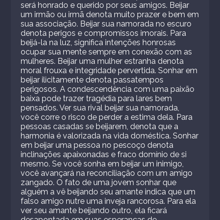
será honrado e querido por seus amigos. Beijar
um irmão ou irmã denota muito prazer e bem em
sua associação. Beijar sua namorada no escuro
denota perigos e compromissos imorais. Para
beijá-la na luz, significa intenções honrosas
ocupar sua mente sempre em conexão com as
mulheres. Beijar uma mulher estranha denota
moral frouxa e integridade pervertida. Sonhar em
beijar ilicitamente denota passatempos
perigosos. A condescendência com uma paixão
baixa pode trazer tragédia para lares bem
pensados. Ver sua rival beijar sua namorada,
você corre o risco de perder a estima dela. Para
pessoas casadas se beijarem, denota que a
harmonia é valorizada na vida doméstica. Sonhar
em beijar uma pessoa no pescoço denota
inclinações apaixonadas e fraco domínio de si
mesmo. Se você sonha em beijar um inimigo,
você avançará na reconciliação com um amigo
zangado. O fato de uma jovem sonhar que
alguém a vê beijando seu amante indica que um
falso amigo nutre uma inveja rancorosa. Para ela
ver seu amante beijando outro, ela ficará
desapontada em suas esperanças de