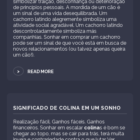
simbolizar traição, desconfiança ou deterioração
de princípios pessoais. A mordida de um cão é
um sinal de uma vida desequilibrada. Um
cachorro latindo alegremente simboliza uma
atividade social agradável. Um cachorro latindo
descontroladamente simboliza más
companhias. Sonhar em comprar um cachorro
pode ser um sinal de que você está em busca de
novos relacionamentos (ou talvez apenas queira
um cão!).
>
READ MORE
SIGNIFICADO DE COLINA EM UM SONHO
Realização fácil. Ganhos fáceis. Ganhos
financeiros. Sonhar em escalar
colina
s é bom se
chegar ao topo, mas se cair para trás, terá muita
inveja e contrariedade contra o que lutar. Ver