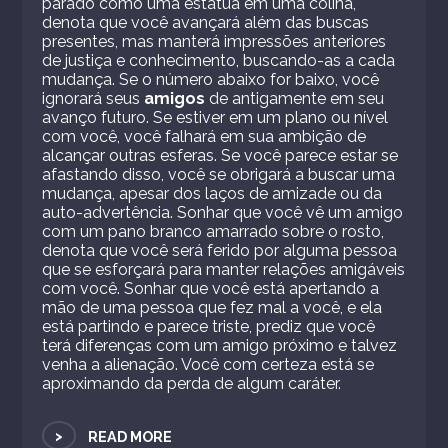
parado como uma estátua em uma colina,
denota que você avançará além das buscas
presentes, mas manterá impressões anteriores
de justiça e conhecimento, buscando-as a cada
mudança. Se o número abaixo for baixo, você
ignorará seus
amigos
de antigamente em seu
avanço futuro. Se estiver em um plano ou nível
com você, você falhará em sua ambição de
alcançar outras esferas. Se você parece estar se
afastando disso, você se obrigará a buscar uma
mudança, apesar dos laços de amizade ou da
auto-advertência. Sonhar que você vê um amigo
com um pano branco amarrado sobre o rosto,
denota que você será ferido por alguma pessoa
que se esforçará para manter relações amigáveis
​​com você. Sonhar que você está apertando a
mão de uma pessoa que fez mal a você, e ela
está partindo e parece triste, prediz que você
terá diferenças com um amigo próximo e talvez
venha a alienação. Você com certeza está se
aproximando da perda de algum caráter.
>
READ MORE