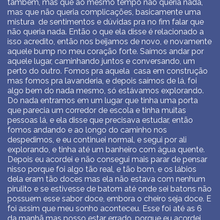
também, mas que ao mesmo tempo não queria nada,
mas que não queria complicações, basicamente uma
mistura de sentimentos e dúvidas pra no fim falar que
não queria nada. Então o que ela disse é relacionado a
isso acredito, então nos beijamos de novo, e novamente
aquele bump no meu coração forte. Saímos andar por
aquele lugar, caminhando juntos e conversando, um
perto do outro. Fomos pra aquela casa em construção
mas fomos pra lavanderia, e depois saímos de lá, foi
algo bem do nada mesmo, só estávamos explorando.
Do nada entramos em um lugar que tinha uma porta
que parecia um corredor de escola e tinha muitas
pessoas lá, e ela disse que precisava estudar, então
fomos andando e ao longo do caminho nos
despedimos, e eu continuei normal, e segui por ali
explorando, e tinha até um banheiro com água quente.
Depois eu acordei e não consegui mais parar de pensar
nisso porque foi algo tão real, e tão bom, e os lábios
dela eram tão doces mas ela não estava com nenhum
pirulito e se estivesse de batom até onde sei batons não
possuem esse sabor doce, embora o cheiro seja doce. E
foi assim que meu sonho aconteceu. Esse foi até as 6
da manhã mas posso estar errado, porque eu acordei