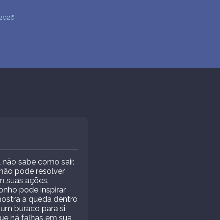
 2026
 não sabe como sair.
não pode resolver
m suas ações.
onho pode inspirar
mostra a queda dentro
 um buraco para si
ue há falhas em sua