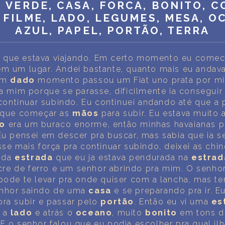
INTERPRETAÇÃO PESSOAL DOS SONHOS
, VERDE, CASA, FORCA, BONITO, C
 FILME, LADO, LEGUMES, MESA, O
SOBRE NÓS
AZUL, PAPEL, PORTÃO, TERRA
POLÍTICA DE PRIVACIDADE
 que estava viajando. Em certo momento eu comece
em um lugar. Andei bastante, quanto mais eu andav
TERMOS DE USO
 Um
dado
momento passou um Fiat uno prata por mi
ra mim porque se parasse, dificilmente ia conseguir
3
ntinuar subindo. Eu continuei andando até que a p
e que começar as
mãos
para subir. Eu estava muito a
do
era um buraco enorme, então minhas havaianas p
Eu pensei em descer pra buscar, mas sabia que ia ser
sse mais força pra continuar subindo, deixei as chin
 da
estrada
que eu ja estava pendurada na
estrad
re de ferro e um senhor abrindo pra mim. O senhor
 pode te levar pra onde quiser com a lancha, mas te
enhor saindo de uma
casa
e se preparando pra ir. Eu
pra subir e passar pelo
portão
. Então eu vi uma
es
o
a
lado
e atrás o
oceano
, muito
bonito
em tons 
E o senhor falou que eu podia escolher pra qual ilha