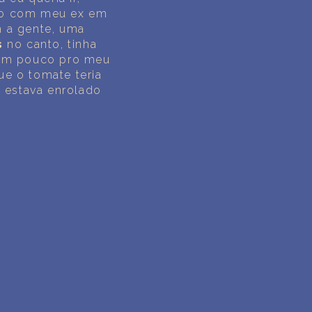
ndo com meu ex em
 a gente, uma
s
no canto, tinha
i um pouco pro meu
ue o tomate teria
e estava enrolado