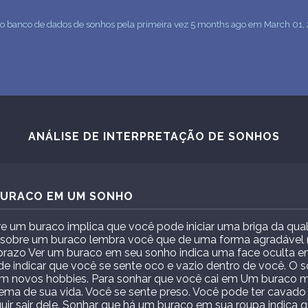
 ao banco de dados de sonhos pela primeira vez 5 months ago em March 01,
ANÁLISE DE INTERPRETAÇÃO DE SONHOS
 BURACO EM UM SONHO
e um buraco implica que você pode iniciar uma briga da qual
 sobre um buraco lembra você que de uma forma agradável 
razo Ver um buraco em seu sonho indica uma face oculta e
e indicar que você se sente oco e vazio dentro de você. O s
em novos hobbies. Para sonhar que você cai em Um buraco 
ma de sua vida. Você se sente preso. Você pode ter cavado
r sair dele. Sonhar que há um buraco em sua roupa indica q